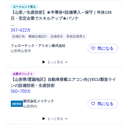
エージェント求人
【山形／生産技術】★半導体×設備導入～保守｜年休126
日・安定企業でスキルアップ★パソナ

347
~
622
万
設備計画
機械設備設計
設備保全
新規設備導入
フェローテック・アリオン株式会社
気になる
山形県山形市
【山形／生
もっと見る
企業ダイレクト
【山形県/置賜地区】自動車搭載エアコン向けECU製造ライ
ンの設備技術・生産技術
560
~
700
万
株式会社メイテック
気になる
山形県内
【山形県/
もっと見る