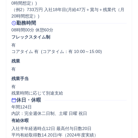
0時間想定）)

（例2）733万円 入社18年目(月給47万＋賞与＋残業代（月
20時間想定）)
勤務時間
08時間00分 休憩60分
フレックスタイム制
有

コアタイム 有  (コアタイム：有 10:00～15:00)
残業
有
残業手当
有

残業時間に応じて別途支給
休日・休暇
年間124日

内訳：完全週休二日制、土曜 日曜 祝日
有給休暇
入社半年経過時点12日 最高付与日数20日

平均有給取得数14.20日/年（2024年度実績）