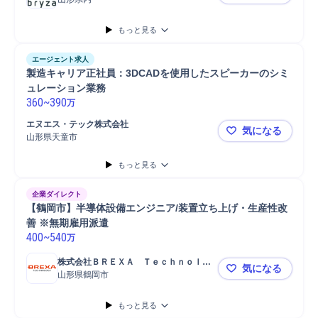
山形【機械
もっと見る
エージェント求人
製造キャリア正社員：3DCADを使用したスピーカーのシミ
ュレーション業務
360
~
390
万
エヌエス・テック株式会社
気になる
山形県天童市
製造キャリ
もっと見る
企業ダイレクト
【鶴岡市】半導体設備エンジニア/装置立ち上げ・生産性改
善 ※無期雇用派遣
400
~
540
万
株式会社ＢＲＥＸＡ　Ｔｅｃｈｎｏｌｏ
気になる
ｇｙ
山形県鶴岡市
【鶴岡市】
もっと見る