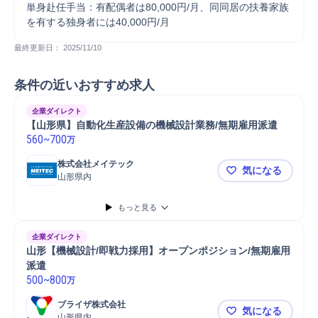
単身赴任手当：有配偶者は80,000円/月、同同居の扶養家族
を有する独身者には40,000円/月
最終更新日： 
2025/11/10
条件の近いおすすめ求人
企業ダイレクト
【山形県】自動化生産設備の機械設計業務/無期雇用派遣
560
~
700
万
株式会社メイテック
気になる
山形県内
【山形県】
もっと見る
企業ダイレクト
山形【機械設計/即戦力採用】オープンポジション/無期雇用
派遣
500
~
800
万
ブライザ株式会社
気になる
山形県内