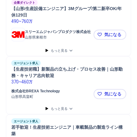
企業ダイレクト
【山形/生産設備エンジニア】3Mグループ/第二新卒OK/年
休129日
490
~
760
万
スリーエムジャパンプロダクツ株式会社
気になる
山形県東根市
【山形/生産
もっと見る
エージェント求人
【生産技術職】新製品の立ち上げ・プロセス改善｜山形勤
務・キャリア志向歓迎
370
~
460
万
株式会社BREXA Technology
気になる
山形県高畠町
【生産技術
もっと見る
エージェント求人
若手歓迎！生産技術エンジニア｜車載製品の製造ライン構
築