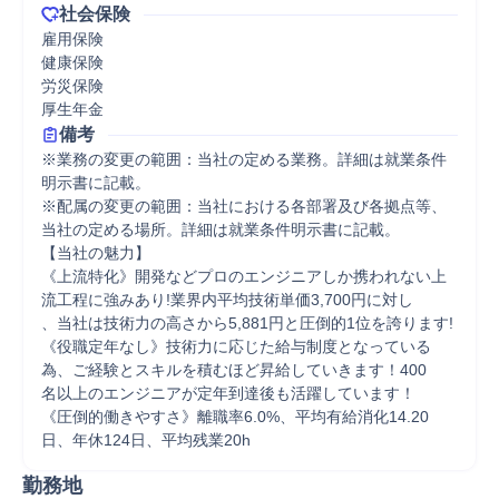
社会保険
雇用保険

健康保険

労災保険

厚生年金
備考
※業務の変更の範囲：当社の定める業務。詳細は就業条件
明示書に記載。

※配属の変更の範囲：当社における各部署及び各拠点等、
当社の定める場所。詳細は就業条件明示書に記載。

【当社の魅力】

《上流特化》開発などプロのエンジニアしか携われない上
流工程に強みあり!業界内平均技術単価3,700円に対し

、当社は技術力の高さから5,881円と圧倒的1位を誇ります!

《役職定年なし》技術力に応じた給与制度となっている
為、ご経験とスキルを積むほど昇給していきます！400

名以上のエンジニアが定年到達後も活躍しています！

《圧倒的働きやすさ》離職率6.0%、平均有給消化14.20
日、年休124日、平均残業20h
勤務地