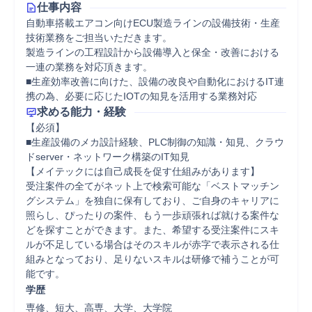
仕事内容
自動車搭載エアコン向けECU製造ラインの設備技術・生産
技術業務をご担当いただきます。

製造ラインの工程設計から設備導入と保全・改善における
一連の業務を対応頂きます。

■生産効率改善に向けた、設備の改良や自動化におけるIT連
携の為、必要に応じたIOTの知見を活用する業務対応
求める能力・経験
【必須】

■生産設備のメカ設計経験、PLC制御の知識・知見、クラウ
ドserver・ネットワーク構築のIT知見

【メイテックには自己成長を促す仕組みがあります】

受注案件の全てがネット上で検索可能な「ベストマッチン
グシステム」を独自に保有しており、ご自身のキャリアに
照らし、ぴったりの案件、もう一歩頑張れば就ける案件な
どを探すことができます。また、希望する受注案件にスキ
ルが不足している場合はそのスキルが赤字で表示される仕
組みとなっており、足りないスキルは研修で補うことが可
能です。
学歴
専修、短大、高専、大学、大学院