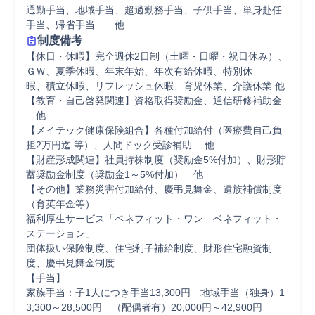
通勤手当、地域手当、超過勤務手当、子供手当、単身赴任
手当、帰省手当　　他
制度備考
【休日・休暇】完全週休2日制（土曜・日曜・祝日休み）、
ＧＷ、夏季休暇、年末年始、年次有給休暇、特別休

暇、積立休暇、リフレッシュ休暇、育児休業、介護休業 他

【教育・自己啓発関連】資格取得奨励金、通信研修補助金 
　他

【メイテック健康保険組合】各種付加給付（医療費自己負
担2万円迄 等）、人間ドック受診補助 　他

【財産形成関連】社員持株制度（奨励金5%付加）、財形貯
蓄奨励金制度（奨励金1～5%付加）　他

【その他】業務災害付加給付、慶弔見舞金、遺族補償制度
（育英年金等）

福利厚生サービス「ベネフィット・ワン　ベネフィット・
ステーション」

団体扱い保険制度、住宅利子補給制度、財形住宅融資制
度、慶弔見舞金制度

【手当】

家族手当：子1人につき手当13,300円　地域手当（独身）1
3,300～28,500円　（配偶者有）20,000円～42,900円
