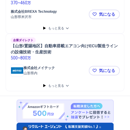
370
~
460
万
株式会社BREXA Technology
気になる
山形県米沢市
若手歓迎！
もっと見る
企業ダイレクト
【山形/置賜地区】自動車搭載エアコン向けECU製造ライン
の設備技術・生産技術
500
~
800
万
株式会社メイテック
気になる
山形県内
【山形/置
もっと見る