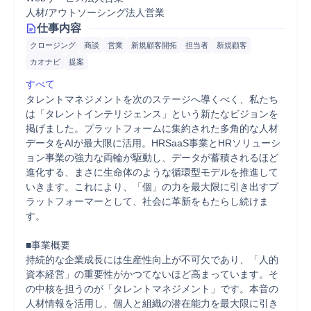
人材/アウトソーシング法人営業
仕事内容
クロージング
商談
営業
新規顧客開拓
担当者
新規顧客
カオナビ
提案
すべて
タレントマネジメントを次のステージへ導くべく、私たち
は「タレントインテリジェンス」という新たなビジョンを
掲げました。プラットフォームに集約された多角的な人材
データをAIが最大限に活用。HRSaaS事業とHRソリューシ
ョン事業の強力な両輪が駆動し、データが蓄積されるほど
進化する、まさに生命体のような循環型モデルを推進して
いきます。これにより、「個」の力を最大限に引き出すプ
ラットフォーマーとして、社会に革新をもたらし続けま
す。

■事業概要

持続的な企業成長には生産性向上が不可欠であり、「人的
資本経営」の重要性がかつてないほど高まっています。そ
の中核を担うのが「タレントマネジメント」です。本音の
人材情報を活用し、個人と組織の潜在能力を最大限に引き