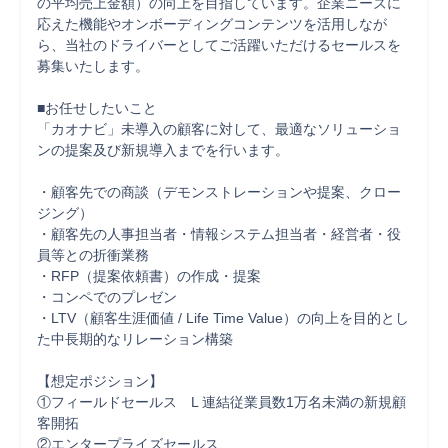
の平均売上金額）の向上を目指しています。企業ニーズに
応えた機能やオンボーディングコンテンツを活用しなが
ら、当社のドライバーとしてご活躍いただけるセールスを
募集いたします。

■お任せしたいこと

「カオナビ」未導入の顧客に対して、最適なソリューショ
ンの提案及び新規導入までを行います。

・顧客先での商談（デモンストレーションや提案、クロー
ジング）

・顧客先の人事担当者・情報システム担当者・経営者・役
員等との折衝業務

・RFP（提案依頼書）の作成・提案

・コンペでのプレゼン

・LTV（顧客生涯価値 / Life Time Value）の向上を目的とし
た中長期的なリレーション構築

【想定ポジション】

①フィールドセールス　L 連結従業員数1万名未満の新規顧
客開拓

②エンタープライズセールス
