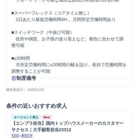
　リモートワーク可能な場所は原則日本国内の自宅のみ

■スーパーフレックス（コアタイム無し）

　1日あたり最低労働時間4H-、月間所定労働時間あり

■スイッチワーク（中抜け可能）

　役所や病院、お子様の送り迎えなど、都合に合わせて調
整可能

■±20時間

　月所定労働時間に±20時間の幅を設け、各自で労働時間を
調整することが可能
制度備考
最終更新日： 
2025/11/12
条件の近いおすすめ求人
エージェント求人
New
【エンプラ担当】国内トップハウスメーカーのカスタマー
サクセス｜大手顧客担当23312
500
~
800
万