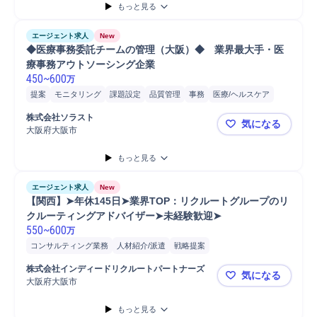
もっと見る
エージェント求人
New
◆医療事務委託チームの管理（大阪）◆　業界最大手・医
療事務アウトソーシング企業
450
~
600
万
提案
モニタリング
課題設定
品質管理
事務
医療/ヘルスケア
マネジメント
病院
請求
医療事務
株式会社ソラスト
気になる
大阪府大阪市
◆医療事務
もっと見る
エージェント求人
New
【関西】➤年休145日➤業界TOP：リクルートグループのリ
クルーティングアドバイザー➤未経験歓迎➤
550
~
600
万
コンサルティング業務
人材紹介/派遣
戦略提案
課題/ボトルネック特定
人材紹介
要件定義
戦略立案
採用戦略立案
株式会社インディードリクルートパートナーズ
気になる
採用活動指導
課題設定
大阪府大阪市
【関西】➤
もっと見る