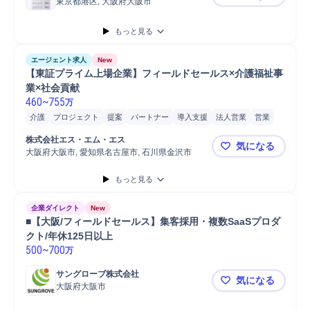
東京都港区, 大阪府大阪市
【Sales
もっと見る
エージェント求人
New
【東証プライム上場企業】フィールドセールス×介護福祉事
業×社会貢献
460
~
755
万
介護
プロジェクト
提案
パートナー
導入支援
法人営業
営業
オンボーディング
株式会社エス・エム・エス
気になる
大阪府大阪市, 愛知県名古屋市, 石川県金沢市
【東証プラ
もっと見る
企業ダイレクト
New
■【大阪/フィールドセールス】集客採用・複数SaaSプロダ
クト/年休125日以上
500
~
700
万
サングローブ株式会社
気になる
大阪府大阪市
■【大阪/フ