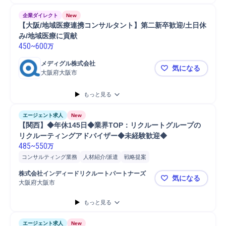
企業ダイレクト
New
【大阪/地域医療連携コンサルタント】第二新卒歓迎/土日休
み/地域医療に貢献
450
~
600
万
メディグル株式会社
気になる
大阪府大阪市
【大阪/地
もっと見る
エージェント求人
New
【関西】◆年休145日◆業界TOP：リクルートグループの
リクルーティングアドバイザー◆未経験歓迎◆
485
~
550
万
コンサルティング業務
人材紹介/派遣
戦略提案
課題/ボトルネック特定
人材紹介
要件定義
戦略立案
採用戦略立案
株式会社インディードリクルートパートナーズ
気になる
採用活動指導
課題設定
大阪府大阪市
【関西】◆
もっと見る
エージェント求人
New