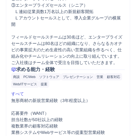
③エンタープライズセールス（シニア）

　L 連結従業員数1万名以上の新規顧客開拓

　L アカウントセールスとして、導入企業グループの横展
開

フィールドセールスチームは30名ほど、エンタープライズ
セールスチームは80名ほどの組織になり、さらなるカオナ
ビの事業拡大のため生産性の高い営業組織を作るべく、仕
組み化やチームリレーションの向上に取り組んでいます。
ご入社後はチーム全体で受注を目指していただきます。
求める能力・経験
商談
PC/Web
ソフトウェア
プレゼンテーション
営業
顧客対応
Web/ITサービス
提案
すべて
無形商材の新規営業経験（3年程度以上）

応募要件（WANT）

担当社数が50社以上の経験

複数業界の顧客対応経験

業務システムやWebサービス等の提案型営業経験
