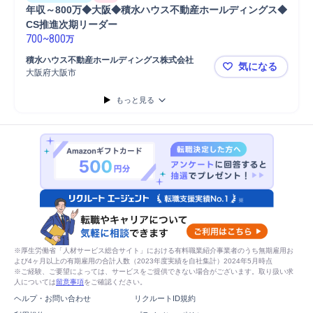
年収～800万◆大阪◆積水ハウス不動産ホールディングス◆
CS推進次期リーダー
700
~
800
万
積水ハウス不動産ホールディングス株式会社	
気になる
大阪府大阪市
年収～80
もっと見る
※厚生労働省「人材サービス総合サイト」における有料職業紹介事業者のうち無期雇用お
よび4ヶ月以上の有期雇用の合計人数（2023年度実績を自社集計）2024年5月時点
※ご経験、ご要望によっては、サービスをご提供できない場合がございます。取り扱い求
人については
留意事項
をご確認ください。
ヘルプ・お問い合わせ
リクルートID規約