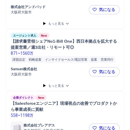
株式会社アンドパッド
気になる
大阪府大阪市
【エンプラ
もっと見る
エージェント求人
New
【請求書受領シェアNo1-Bill One】西日本拠点を拡大する
提案営業／週3出社・リモート可◎
871
~
1560
万
課題設定
戦略提案
インサイドセールス/電話営業
提案
営業同行
マーケティング
プロダクト開発
商談
企画立案
SaaS
組織開発
Sansan株式会社
気になる
クロスセル
事業推進
ヒアリング
営業
クロージング
導入支援
大阪府大阪市
【請求書受領
アップセル
開発
戦略立案
コンサルティング業務
マネジメント
もっと見る
新規事業
プロジェクト
法人営業
Salesforce
ツール導入
企業ダイレクト
New
【Salesforceエンジニア】現場視点の改善でプロダクトか
ら事業成長に貢献
558
~
1198
万
株式会社プレアデス
気になる