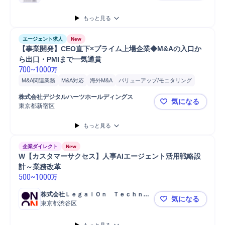
もっと見る
エージェント求人
New
【事業開発】CEO直下×プライム上場企業◆M&Aの入口か
ら出口・PMIまで一気通貫
700
~
1000
万
M&A関連業務
M&A対応
海外M&A
バリューアップ/モニタリング
プロジェクト
事務
デューデリジェンス
モニタリング
会計
株式会社デジタルハーツホールディングス
気になる
ネットワーク
プロジェクト推進
税務
財務
事業計画
東京都新宿区
【事業開発】
アライアンス
管理会計
開発
分析
コンサルティング業務
もっと見る
M&Aコンサルティング
監査
Microsoft Word
Microsoft Excel
Microsoft Power...
企業ダイレクト
New
W【カスタマーサクセス】人事AIエージェント活用戦略設
計～業務改革
500
~
1000
万
株式会社ＬｅｇａｌＯｎ　Ｔｅｃｈｎｏ
気になる
ｌｏｇｉｅｓ
東京都渋谷区
W【カスタ