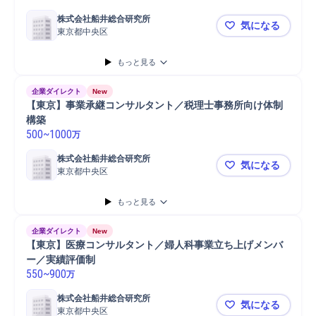
株式会社船井総合研究所
気になる
東京都中央区
【東京】建設
もっと見る
企業ダイレクト
New
【東京】事業承継コンサルタント／税理士事務所向け体制
構築
500
~
1000
万
株式会社船井総合研究所
気になる
東京都中央区
【東京】事
もっと見る
企業ダイレクト
New
【東京】医療コンサルタント／婦人科事業立ち上げメンバ
ー／実績評価制
550
~
900
万
株式会社船井総合研究所
気になる
東京都中央区
【東京】医