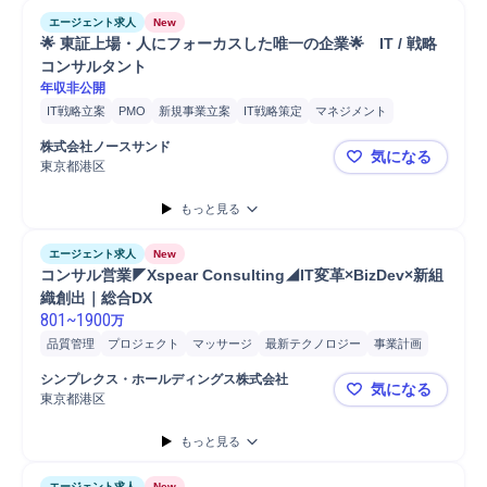
エージェント求人
New
🌟 東証上場・人にフォーカスした唯一の企業🌟　IT / 戦略
コンサルタント
年収非公開
IT戦略立案
PMO
新規事業立案
IT戦略策定
マネジメント
プロジェクトマネジメント
コンサルティング業務
株式会社ノースサンド
気になる
IT戦略コンサルティング
課題設定
業務設計
コスト削減
分析
東京都港区
🌟 東証上
要件定義
コンサルタント
戦略立案
ERP導入
SAP導入
SAP
もっと見る
Salesforce
Salesforce導入
プロジェクト
提案
エージェント求人
New
コンサル営業◤Xspear Consulting◢IT変革×BizDev×新組
織創出｜総合DX
801
~
1900
万
品質管理
プロジェクト
マッサージ
最新テクノロジー
事業計画
新規事業
コンサルティング業務
マネジメント
アライアンス
開発
シンプレクス・ホールディングス株式会社
気になる
分析
営業
提案
課題/ボトルネック特定
ボディケア/マッサージ
東京都港区
コンサル営業◤
オペレーション設計
パートナー
事業計画策定
もっと見る
エージェント求人
New