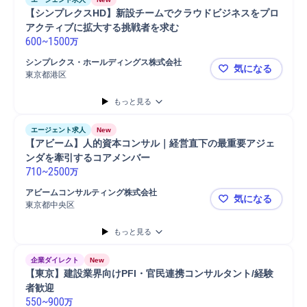
【シンプレクスHD】新設チームでクラウドビジネスをプロ
アクティブに拡大する挑戦者を求む
600
~
1500
万
シンプレクス・ホールディングス株式会社
気になる
東京都港区
【シンプレ
もっと見る
エージェント求人
New
【アビーム】人的資本コンサル｜経営直下の最重要アジェ
ンダを牽引するコアメンバー
710
~
2500
万
アビームコンサルティング株式会社
気になる
東京都中央区
【アビーム
もっと見る
企業ダイレクト
New
【東京】建設業界向けPFI・官民連携コンサルタント/経験
者歓迎
550
~
900
万