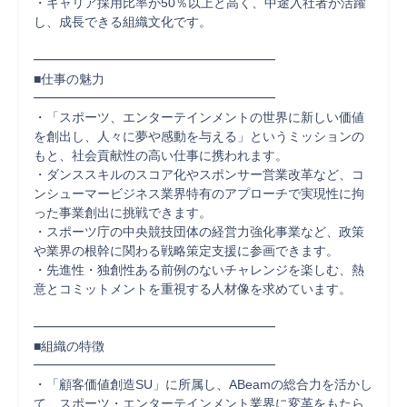
・キャリア採用比率が50％以上と高く、中途入社者が活躍
し、成長できる組織文化です。

━━━━━━━━━━━━━━━━━━━

■仕事の魅力

━━━━━━━━━━━━━━━━━━━

・「スポーツ、エンターテインメントの世界に新しい価値
を創出し、人々に夢や感動を与える」というミッションの
もと、社会貢献性の高い仕事に携われます。

・ダンススキルのスコア化やスポンサー営業改革など、コ
ンシューマービジネス業界特有のアプローチで実現性に拘
った事業創出に挑戦できます。

・スポーツ庁の中央競技団体の経営力強化事業など、政策
や業界の根幹に関わる戦略策定支援に参画できます。

・先進性・独創性ある前例のないチャレンジを楽しむ、熱
意とコミットメントを重視する人材像を求めています。

━━━━━━━━━━━━━━━━━━━

■組織の特徴

━━━━━━━━━━━━━━━━━━━

・「顧客価値創造SU」に所属し、ABeamの総合力を活かし
て、スポーツ・エンターテインメント業界に変革をもたら