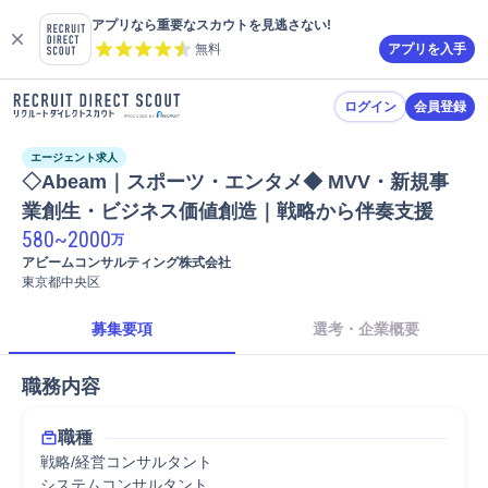
アプリなら重要なスカウトを見逃さない!
無料
アプリを入手
ログイン
会員登録
エージェント求人
◇Abeam｜スポーツ・エンタメ◆ MVV・新規事
業創生・ビジネス価値創造｜戦略から伴奏支援
580
~
2000
万
アビームコンサルティング株式会社
東京都中央区
募集要項
選考・企業概要
職務内容
職種
戦略/経営コンサルタント
システムコンサルタント