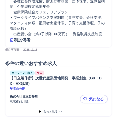
・各種社会保険完備、財形貯蓄制度、団体保険、退職金制
度、企業型確定拠出年金

・健康保険組合カフェテリアプラン

・ワークライフバランス支援制度（育児支援、介護支援、
マタニティ休暇、配偶者出産休暇、子育て支援休暇、子の
看護休暇）

・出産祝い金（第3子以降100万円）、資格取得支援制度
制度備考
最終更新日： 
2025/11/13
条件の近いおすすめ求人
エージェント求人
New
【日立製作所】次世代産業団地開発・事業創生（GX・D
X・AX領域）
年収非公開
株式会社日立製作所
気になる
東京都品川区
【日立製作
もっと見る