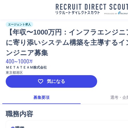
エージェント求人
【年収〜1000万円：インフラエンジニ
に寄り添いシステム構築を主導するイ
ンジニア募集
400
~
1000
万
ＭＥＴＡＴＥＡＭ株式会社
東京都港区
気になる
募集要項
選考・企
職務内容