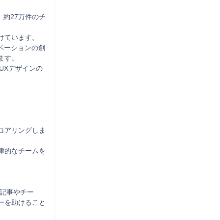
、約27万件のチ
ています。

ベーションの創
す。

/UXデザインの
コアリングしま
律的なチームを
材記事やチー
ーを助けること