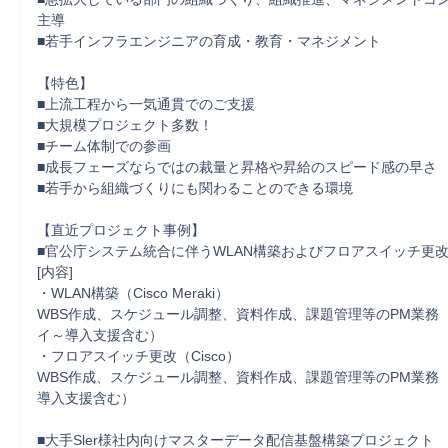
主導

■若手インフラエンジニアの育成・教育・マネジメント

【特色】

■上流工程から一気通貫でのご支援

■大規模プロジェクト多数！

■チーム体制での参画

■成長フェーズならではの裁量と昇格や昇給のスピード感の早さ

■若手から組織づくりにも関わることのできる環境

【直近プロジェクト事例】

■官公庁システム統合に伴うWLAN構築およびフロアスイッチ更改
[内容]

・WLAN構築（Cisco Meraki）

WBS作成、スケジュール調整、資料作成、課題管理等のPM業務
イ～導入支援含む）

・フロアスイッチ更改（Cisco）

WBS作成、スケジュール調整、資料作成、課題管理等のPM業務
導入支援含む）

■大手Sler様社内向けマスターデータ配信基盤構築プロジェクト
