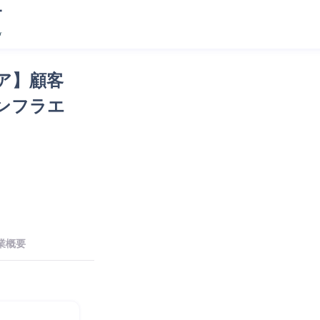
ア】顧客
ンフラエ
業概要