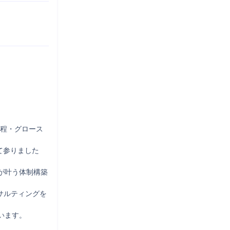
工程・グロース
て参りました
援が叶う体制構築
サルティングを
ます。
