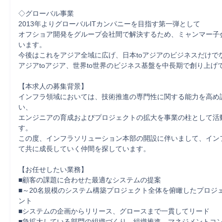
◇グローバル事業

2013年よりグローバルITカンパニーを目指す第一弾として

オフショア開発をグループ会社間で解決するため、ミャンマー子
います。

今後はこれをアジア全域に広げ、日本toアジアのビジネスだけでな
アジアtoアジア、世界to世界のビジネス基盤を中長期で創り上げて
【本求人の募集背景】

インフラ領域においては、技術推進の専門性に関する能力を高め
い、

エンジニアの育成およびプロジェクトの拡大を事業の柱として活
す。

この度、インフラソリューション本部の開設に伴いまして、イン
て共に成長していく仲間を探しています。

【お任せしたい業務】

■顧客の課題に合わせた最適なシステムの提案

■～20名規模のシステム構築プロジェクト全体を俯瞰したプロジ
ント

■システムの企画からリリース、グロースまで一貫してリード

■急拡大している部門の組織づくり、組織推進、マネジメントコ