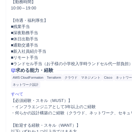
【勤務時間】

10:00～19:00

【待遇・福利厚生】

■残業手当

■深夜勤務手当

■休日出勤手当

■通勤交通手当

■新入社員紹介手当

■リモート手当

■ランドセル手当（お子様の小学校入学時ランドセル代一部負担
求める能力・経験
AWS CloudFormation
Terraform
クラウド
マネジメント
Cisco
ネットワー
ネットワーク設計
すべて
【必須経験・スキル（MUST）】

・インフラエンジニアとして3年以上のご経験

・何らかの設計構築のご経験（クラウド、ネットワーク、セキュリ
【歓迎する経験・スキル（WANT）】

以下いずれか１つ以上当てはまる方
