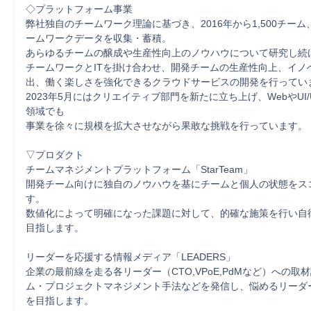
◇プラットフォーム事業

弊社独自のチームワーク理論に基づき、2016年から1,500チーム
ームワークデータを収集・蓄積。

あらゆるチームの醸成や生産性向上のノウハウについて研究し続け
チームワークとITを掛け合わせ、開発チームの生産性向上、イノ
出、働く楽しさを強化できるクラウドサービスの開発を行っていま
2023年5月にはクリエイティブ部門を新たに立ち上げ、WebやUI
領域でも

事業を徐々に規模を拡大させながら果敢な挑戦を行っています。

▽プロダクト

チームマネジメントプラットフォーム「StarTeam」

開発チーム向けに独自のノウハウを基にチームと個人の状態をス
す。

数値化によって明確になった課題に対して、的確な施策を行い自
目指します。

リーダーを応援する情報メディア「LEADERS」

企業の最前線を走る各リーダー（CTO,VPoE,PdMなど）への取
ム・プロジェクトマネジメント手法などを発信し、悩めるリーダ
を目指します。
