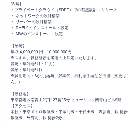
[内容]

・プライベートクラウド（SDPF）での基盤設計～リリース

・ ネットワークの設計構築

・ サーバーの設計構築

・ RHEL9のインストール・設定

・ MWのインストール・設定

【給与】	

年収 4,000,000 円 - 10,000,000円

※スキル、職務経験を考慮の上決定いたします。

賞与：年2回(5月・11月)

昇給：年1回(5月)

※試用期間：3か月(給与、残業代、福利厚生面など待遇に変更は
ん。)

【勤務地】	

東京都港区南青山2丁目27番25号 ヒューリック南青山ビル9階

【アクセス】

本社：東京メトロ銀座線・半蔵門線・千代田線「表参道」駅 徒歩8
銀座線「外苑前」駅 徒歩2分
