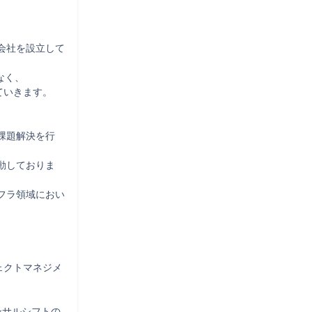
会社を設立して
く、

いきます。

課題解決を行
動しておりま
フラ領域におい
ェクトマネジメ
ンサルシフトの