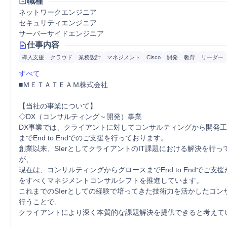
職種
ネットワークエンジニア
セキュリティエンジニア
サーバーサイドエンジニア
仕事内容
導入支援
クラウド
業務設計
マネジメント
Cisco
開発
教育
リーダー
すべて
■ＭＥＴＡＴＥＡＭ株式会社 

【当社の事業について】

◇DX（コンサルティング～開発）事業

DX事業では、クライアントに対してコンサルティングから開発
までEnd to Endでのご支援を行っております。

創業以来、SIerとしてクライアントのIT課題における解決を行っ
が、

現在は、コンサルティングからグロースまでEnd to Endでご支
をすべくマネジメントコンサルシフトを推進しています。

これまでのSIerとしての経験で培ってきた技術力を活かしたコン
行うことで、

クライアントにより深く本質的な課題解決を提供できると考えてい