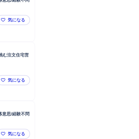
募意思/経験不問
気になる
【8/19(水)開催Webセミナー】大東建託の営業職を徹
挑む注文住宅営
気になる
【完全反響営業／未経験歓迎】ギネス世界記録認定の業
募意思/経験不問
気になる
【8/19(水)開催Webセミナー】大東建託の営業職を徹