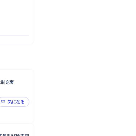
体制充実
気になる
岩手県【コンサルティング営業】転居異動無/正当評価/