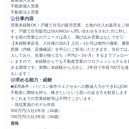
建築個人営業
不動産個人営業
不動産法人営業
仕事内容
営業未経験OK！戸建て住宅の販売営業、土地の仕入れ販売をご
す。戸建て住宅販売はSUUMOから問い合わせをされた方に対し
する形の営業なのでニーズは高く、飛び込み営業はなしです◎

【未経験者必見、入社後の流れ】入社～1か月は物件の撮影、書
把握（内検、設備確認）を中心にご担当いただきます。当社では
入しており、先輩が独り立ち（平均2～3か月）するまでフォロー
いますので、未経験からでも不動産営業のプロフェッショナルを
きる環境です。実際に未経験から入社し、2年目で年収700万を
もいます！
求める能力・経験
■採用条件：パソコン操作※エクセルへの数値入力ができればOK
不動産に興味を持ち、稼ぎたいという思いのある方を歓迎します！
※これまでの営業経験等は不問でございます。

・現従業員のモデル年収

550万円/入社2年目（34歳）

700万円/入社3年目（36歳）
資格