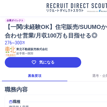
企業ダイレクト
【一関/未経験OK】住宅販売/SUUMO
合わせ営業/月収100万も目指せる◎
276
~
300
万
東北不動産販売株式会社
岩手県一関市
気になる
募集要項
選考・企
職務内容
職種