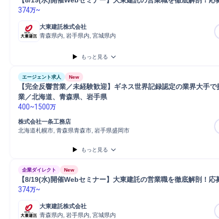
【8/19(水)開催Webセミナー】大東建託の営業職を徹底解剖！応
374
~
万
大東建託株式会社
青森県内, 岩手県内, 宮城県内
もっと見る
エージェント求人
New
【完全反響営業／未経験歓迎】ギネス世界記録認定の業界大手で
業／北海道、青森県、岩手県
400
~
1500
万
株式会社一条工務店
北海道札幌市, 青森県青森市, 岩手県盛岡市
もっと見る
企業ダイレクト
New
【8/19(水)開催Webセミナー】大東建託の営業職を徹底解剖！応
374
~
万
大東建託株式会社
青森県内, 岩手県内, 宮城県内