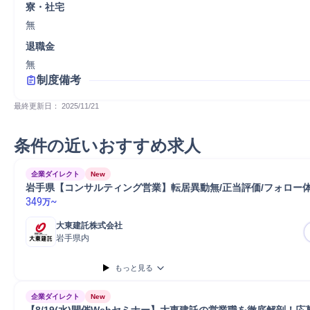
寮・社宅
無
退職金
無
制度備考
最終更新日： 
2025/11/21
条件の近いおすすめ求人
企業ダイレクト
New
岩手県【コンサルティング営業】転居異動無/正当評価/フォロー
349
~
万
大東建託株式会社
岩手県内
もっと見る
企業ダイレクト
New