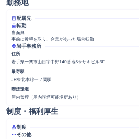
勤務地
配属先
転勤
当面無

事前に希望を取り、合意があった場合転勤
岩手事務所
住所
岩手県一関市山目字中野140番地5ササキビル3F
最寄駅
JR東北本線一ノ関駅
喫煙環境
屋内禁煙（屋内喫煙可能場所あり）
制度・福利厚生
制度
その他