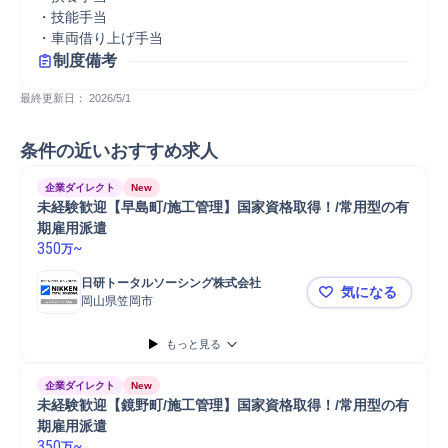
・技能手当

・車両借り上げ手当
制度備考
最終更新日： 
2026/5/1
条件の近いおすすめ求人
企業ダイレクト
New
未経験歓迎【早島町/施工管理】国家資格取得！/常用型の有
期雇用派遣
350
~
万
日研トータルソーシング株式会社
気になる
岡山県笠岡市
未経験歓迎
もっと見る
企業ダイレクト
New
未経験歓迎【鏡野町/施工管理】国家資格取得！/常用型の有
期雇用派遣
350
~
万