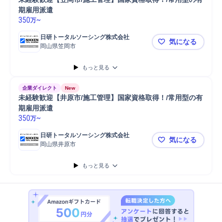
期雇用派遣
350
~
万
日研トータルソーシング株式会社
気になる
岡山県笠岡市
未経験歓迎
もっと見る
企業ダイレクト
New
未経験歓迎【井原市/施工管理】国家資格取得！/常用型の有
期雇用派遣
350
~
万
日研トータルソーシング株式会社
気になる
岡山県井原市
未経験歓迎
もっと見る