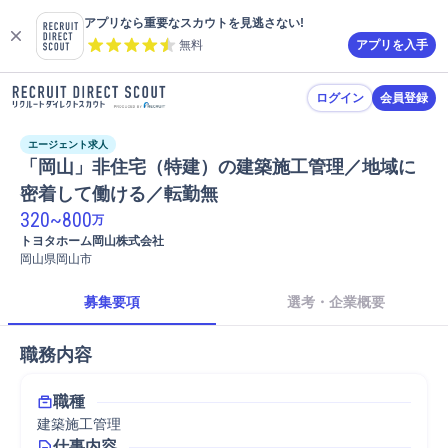
アプリなら重要なスカウトを見逃さない!
無料
アプリを入手
ログイン
会員登録
エージェント求人
「岡山」非住宅（特建）の建築施工管理／地域に
密着して働ける／転勤無
320
~
800
万
トヨタホーム岡山株式会社
岡山県岡山市
募集要項
選考・企業概要
職務内容
職種
建築施工管理
仕事内容