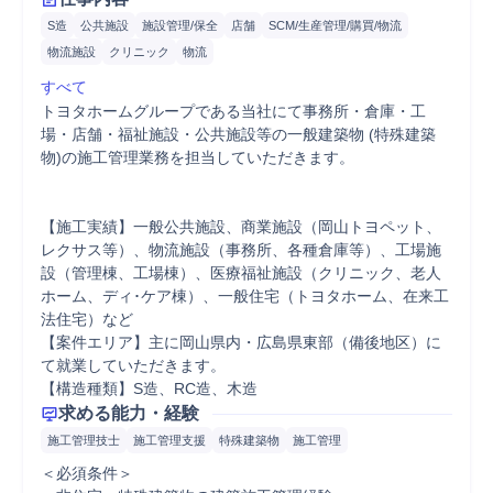
S造
公共施設
施設管理/保全
店舗
SCM/生産管理/購買/物流
物流施設
クリニック
物流
すべて
トヨタホームグループである当社にて事務所・倉庫・工
場・店舗・福祉施設・公共施設等の一般建築物 (特殊建築
物)の施工管理業務を担当していただきます。

【施工実績】一般公共施設、商業施設（岡山トヨペット、
レクサス等）、物流施設（事務所、各種倉庫等）、工場施
設（管理棟、工場棟）、医療福祉施設（クリニック、老人
ホーム、ディ･ケア棟）、一般住宅（トヨタホーム、在来工
法住宅）など

【案件エリア】主に岡山県内・広島県東部（備後地区）に
て就業していただきます。 

【構造種類】S造、RC造、木造
求める能力・経験
施工管理技士
施工管理支援
特殊建築物
施工管理
＜必須条件＞
