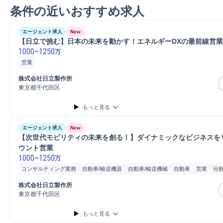
条件の近いおすすめ求人
エージェント求人
New
【日立で挑む】日本の未来を動かす！エネルギーDXの最前線営業
1000
~
1250
万
営業
株式会社日立製作所
東京都千代田区
もっと見る
エージェント求人
New
【次世代モビリティの未来を創る！】ダイナミックなビジネスを
ウント営業
1000
~
1250
万
コンサルティング業務
自動車/輸送機器
自動車/輸送機械
自動車
営業
分
コンサルタント
株式会社日立製作所
東京都千代田区
もっと見る