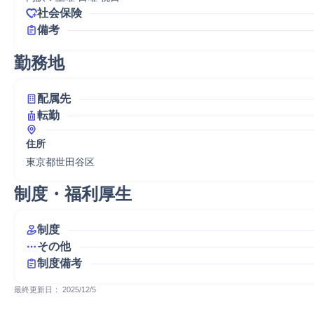
社会保険
備考
勤務地
配属先
転勤
住所
東京都世田谷区
制度・福利厚生
制度
その他
制度備考
最終更新日： 
2025/12/5