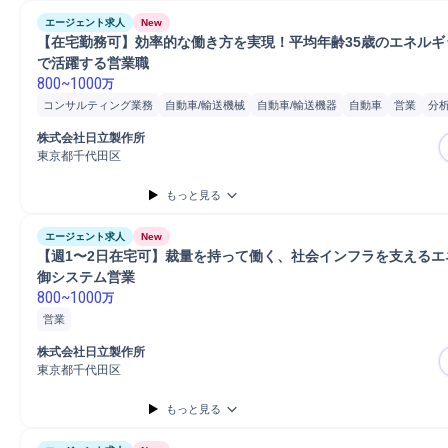
エージェント求人
New
【在宅勤務可】効率的な働き方を実現！平均年齢35歳のエネルギ
で活躍する営業職
800
~
1000
万
コンサルティング業務
自動車/輸送機械
自動車/輸送機器
自動車
営業
分
コンサルタント
株式会社日立製作所
東京都千代田区
もっと見る
エージェント求人
New
【週1〜2日在宅可】裁量を持って働く、社会インフラを支えるエ
御システム営業
800
~
1000
万
営業
株式会社日立製作所
東京都千代田区
もっと見る