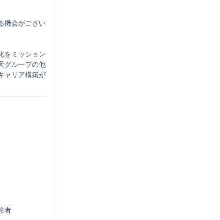


る機会がござい
化をミッション
天グループの他
キャリア構築が
者
