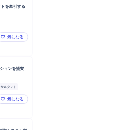
クトを牽引する
気になる
【年収最大1,080万円】国家級のカーボンニュートラ
ーションを提案
ンサルタント
気になる
【年収最大1080万】AI・モビリティサービス等の最