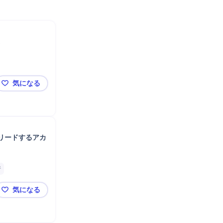
気になる
【日立で挑む】日本の未来を動かす！エネルギーDXの
リードするアカ
析
気になる
【次世代モビリティの未来を創る！】ダイナミックなビ