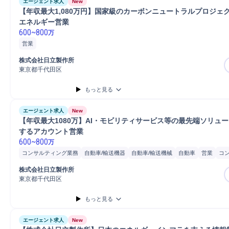
エージェント求人
New
【年収最大1,080万円】国家級のカーボンニュートラルプロジェ
エネルギー営業
600
~
800
万
営業
株式会社日立製作所
東京都千代田区
もっと見る
エージェント求人
New
【年収最大1080万】AI・モビリティサービス等の最先端ソリュ
するアカウント営業
600
~
800
万
コンサルティング業務
自動車/輸送機器
自動車/輸送機械
自動車
営業
コ
分析
株式会社日立製作所
東京都千代田区
もっと見る
エージェント求人
New