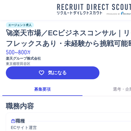
エージェント求人
🚀楽天市場／ECビジネスコンサル｜
フレックスあり・未経験から挑戦可能
500
~
800
万
楽天グループ株式会社
東京都世田谷区
気になる
募集要項
選考・企
職務内容
職種
ECサイト運営