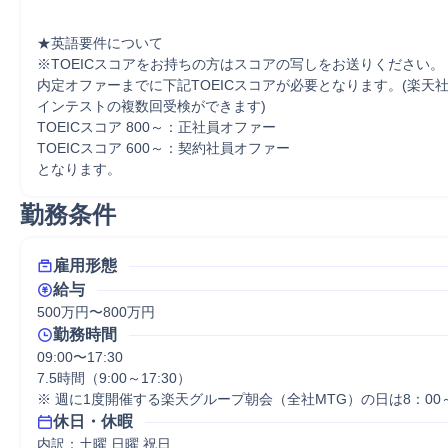
★英語要件について

※TOEICスコアをお持ちの方はスコアの写しをお送りください。

内定オファーまでに下記TOEICスコアが必要となります。(楽天
インテストの複数回受検ができます)

TOEICスコア 800～：正社員オファー

TOEICスコア 600～：契約社員オファー

となります。
勤務条件
雇用形態
給与
500万円〜800万円
勤務時間
09:00〜17:30

7.5時間（9:00～17:30）

※ 週に1度開催する楽天グループ朝会（全社MTG）の日は8：00～
休日・休暇
内訳：土曜 日曜 祝日