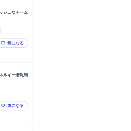
ッシュなチーム
析
気になる
【在宅勤務可】効率的な働き方を実現！平均年齢35歳
ネルギー情報制
気になる
【週1〜2日在宅可】裁量を持って働く、社会インフラ