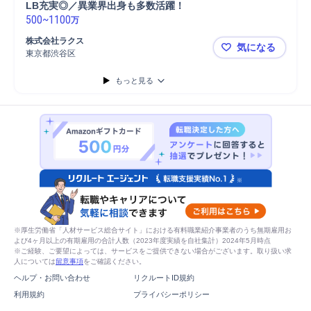
LB充実◎／異業界出身も多数活躍！ 
500
~
1100
万
株式会社ラクス
気になる
東京都渋谷区
★プライム上
もっと見る
※厚生労働省「人材サービス総合サイト」における有料職業紹介事業者のうち無期雇用お
よび4ヶ月以上の有期雇用の合計人数（2023年度実績を自社集計）2024年5月時点
※ご経験、ご要望によっては、サービスをご提供できない場合がございます。取り扱い求
人については
留意事項
をご確認ください。
ヘルプ・お問い合わせ
リクルートID規約
利用規約
プライバシーポリシー