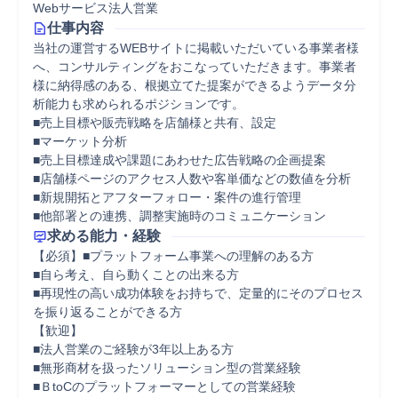
Webサービス法人営業
仕事内容
当社の運営するWEBサイトに掲載いただいている事業者様
へ、コンサルティングをおこなっていただきます。事業者
様に納得感のある、根拠立てた提案ができるようデータ分
析能力も求められるポジションです。

■売上目標や販売戦略を店舗様と共有、設定

■マーケット分析

■売上目標達成や課題にあわせた広告戦略の企画提案

■店舗様ページのアクセス人数や客単価などの数値を分析

■新規開拓とアフターフォロー・案件の進行管理

■他部署との連携、調整実施時のコミュニケーション
求める能力・経験
【必須】■プラットフォーム事業への理解のある方

■自ら考え、自ら動くことの出来る方

■再現性の高い成功体験をお持ちで、定量的にそのプロセス
を振り返ることができる方

【歓迎】

■法人営業のご経験が3年以上ある方

■無形商材を扱ったソリューション型の営業経験

■ＢtoCのプラットフォーマーとしての営業経験
