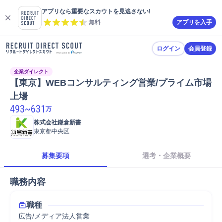
アプリなら重要なスカウトを見逃さない!
無料
アプリを入手
ログイン
会員登録
企業ダイレクト
【東京】WEBコンサルティング営業/プライム市場
上場
493
~
631
万
株式会社鎌倉新書
東京都中央区
募集要項
選考・企業概要
職務内容
職種
広告/メディア法人営業