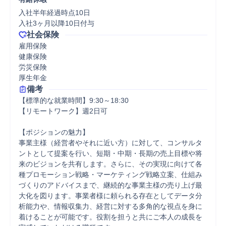
入社半年経過時点10日

入社3ヶ月以降10日付与
社会保険
雇用保険

健康保険

労災保険

厚生年金
備考
【標準的な就業時間】9:30～18:30

【リモートワーク】週2日可

【ポジションの魅力】

事業主様（経営者やそれに近い方）に対して、コンサルタ
ントとして提案を行い、短期・中期・長期の売上目標や将
来のビジョンを共有します。さらに、その実現に向けて各
種プロモーション戦略・マーケティング戦略立案、仕組み
づくりのアドバイスまで、継続的な事業主様の売り上げ最
大化を図ります。事業者様に頼られる存在としてデータ分
析能力や、情報収集力、経営に対する多角的な視点を身に
着けることが可能です。役割を担うと共にご本人の成長を