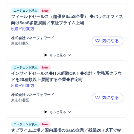
エージェント求人
New
フィールドセールス（超優良SaaS企業） ◆バックオフィス
向けSaaS多数展開／東証プライム上場 
500
~
1000
万
株式会社マネーフォワード
気になる
東京都港区
フィールドセ
もっと見る
エージェント求人
New
インサイドセールス◆IT未経験OK！◆会計・労務系クラウ
ドを20種類以上展開する企業◆在宅可 
500
~
1000
万
株式会社マネーフォワード
気になる
東京都港区
インサイド
もっと見る
エージェント求人
New
★プライム上場／国内屈指のSaaS企業／残業20H以下でW