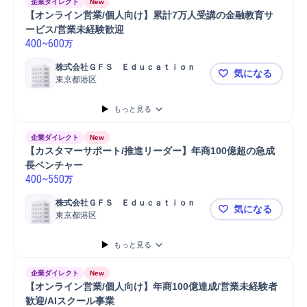
企業ダイレクト
New
【オンライン営業/個人向け】累計7万人受講の金融教育サ
ービス/営業未経験歓迎
400
~
600
万
株式会社ＧＦＳ　Ｅｄｕｃａｔｉｏｎ
気になる
東京都港区
【オンライ
もっと見る
企業ダイレクト
New
【カスタマーサポート/推進リーダー】年商100億超の急成
長ベンチャー
400
~
550
万
株式会社ＧＦＳ　Ｅｄｕｃａｔｉｏｎ
気になる
東京都港区
【カスタマ
もっと見る
企業ダイレクト
New
【オンライン営業/個人向け】年商100億達成/営業未経験者
歓迎/AIスクール事業