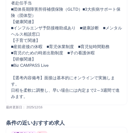
者赴任手当　

■団体長期障害所得補償保険（GLTD）■3大疾病サポート保
険（団体型）

【健康関連】

■インフルエンザ予防接種助成あり　■健康診断　■メンタル
ヘルス相談窓口

【子育て関連】

■産前産後の休暇　■育児休業制度　■育児短時間勤務

■育児のための時差出勤制度　■子の看護休暇

【研修関連】

■Biz CAMPASS Live

【選考内容備考】面接は基本的にオンラインで実施しま
す。

日程を柔軟に調整し、早い場合には内定まで2～3週間で進
みます。
最終更新日： 
2025/12/16
条件の近いおすすめ求人