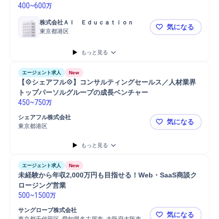
400
~
600
万
株式会社ＡＩ　Ｅｄｕｃａｔｉｏｎ
気になる
東京都港区
【オンライン
もっと見る
エージェント求人
New
【💠シェアフル💠】コンサルティングセールス／人材業界
トップパーソルグループの成長ベンチャー
450
~
750
万
シェアフル株式会社
気になる
東京都港区
【💠シェ
もっと見る
エージェント求人
New
未経験から年収2,000万円も目指せる！Web・SaaS商談ク
ロージング営業
500
~
1500
万
サングローブ株式会社
気になる