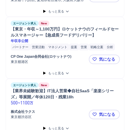
東京都千代田区, 愛知県名古屋市, 大阪府大阪市
未経験から年
もっと見る
エージェント求人
New
【東京・年収～1,100万円】ロケットナウのフィールドセー
ルスマネージャー【急成長フードデリバリー】
年収非公開
パートナー
営業活動
マネジメント
提案
営業
戦略立案
分析
直販営業
法人営業
開拓候補リストアップ
新規顧客開拓
CP One Japan合同会社(ロケットナウ)
気になる
新規案件開拓
提案書作成
東京都港区
【東京・年
もっと見る
エージェント求人
New
【業界未経験歓迎】IT法人営業◆自社SaaS「楽楽シリー
ズ」等展開／年休120日・残業18h 
500
~
1100
万
株式会社ラクス
気になる
東京都渋谷区
【業界未経験
もっと見る