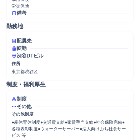
労災保険
備考
勤務地
配属先
転勤
渋谷DTビル
住所
東京都渋谷区
制度・福利厚生
制度
その他
その他制度
●産休育休制度●交通費支給●家賃手当支給●社会保険完備●
各種表彰制度●ウォーターサーバー●法人向けぷち社食サー
ビス 等