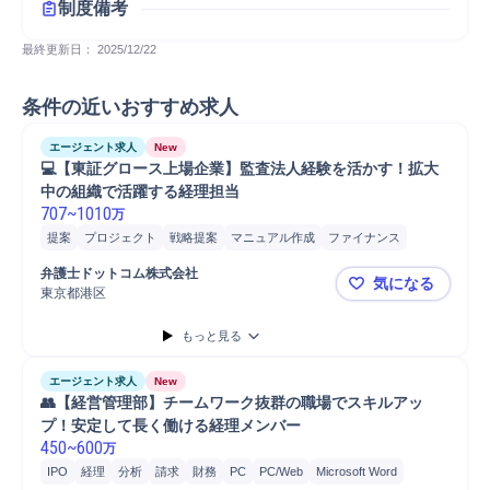
制度備考
最終更新日： 
2025/12/22
条件の近いおすすめ求人
エージェント求人
New
💻【東証グロース上場企業】監査法人経験を活かす！拡大
中の組織で活躍する経理担当
707
~
1010
万
提案
プロジェクト
戦略提案
マニュアル作成
ファイナンス
連結事業決算
経理/財務部門連携
経理
会計
監査
弁護士ドットコム株式会社
気になる
東京都港区
💻【東証
もっと見る
エージェント求人
New
👥【経営管理部】チームワーク抜群の職場でスキルアッ
プ！安定して長く働ける経理メンバー
450
~
600
万
IPO
経理
分析
請求
財務
PC
PC/Web
Microsoft Word