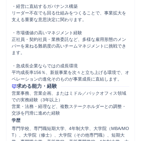
・経営に直結するガバナンス構築

リーダー不在でも回る仕組みをつくることで、事業拡大を
支える重要な意思決定に関わります。

・市場価値の高いマネジメント経験

正社員・契約社員・業務委託など、多様な雇用形態のメン
バーを束ねる難易度の高いチームマネジメントに挑戦でき
ます。

・急成長企業ならではの成長環境

平均成長率156％、新規事業を次々と立ち上げる環境で、オ
ペレーションの進化そのものが事業成長に直結します。
求める能力・経験
営業事務、営業企画、またはミドル／バックオフィス領域
での実務経験（3年以上）

営業・法務・経理など、複数ステークホルダーとの調整・
交渉を円滑に進めた経験
学歴
専門学校、専門職短期大学、4年制大学、大学院（MBA/MO
T）、大学院（修士）、大学院（その他専門職）、短期大