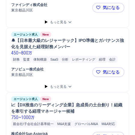
Microsoft Power...
Microsoft Excel
ファインディ株式会社
気になる
東京都品川区
👥【経営
もっと見る
エージェント求人
New
🔔【日本最大級のレジャーテック】IPO準備とガバナンス強
化を見据えた経理財務メンバー
450
~
800
万
財務
監査
体制構築
SaaS
分析
レポーティング
経理
会計
IPO
資料作成
有価証券管理
M&A対応
M&Aコンサルティング
アソビュー株式会社
気になる
Microsoft Excel
Google Spreadsh...
業務監査
プロジェクト
東京都品川区
🔔【日本
会計システム導入
もっと見る
エージェント求人
New
📈【DX推進のリーディング企業】急成長の土台創り！組織
を牽引する経理マネージャー候補
750
~
1000
万
親会社/子会社会計基準統一
M&A支援
グローバルM&A
M&A対応
プロジェクト
マネジメント
財務
会計
IFRS
経理
監査
株式会社Sun Asterisk