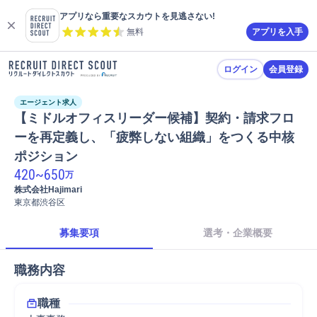
アプリなら重要なスカウトを見逃さない!
無料
アプリを入手
ログイン
会員登録
エージェント求人
【ミドルオフィスリーダー候補】契約・請求フロ
ーを再定義し、「疲弊しない組織」をつくる中核
ポジション 
420
~
650
万
株式会社Hajimari
東京都渋谷区
募集要項
選考・企業概要
職務内容
職種