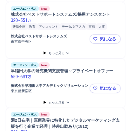
エージェント求人
New
株式会社ベストサポートシステムズ/採用アシスタント
320
~
551
万
研修企画
教育
アシスタント
データ/文字入力
事務
人事
採用戦略立案
人事管理
PC
メール対応
電話対応
株式会社ベストサポートシステムズ
気になる
東京都中央区
株式会社ベ
もっと見る
エージェント求人
New
早稲田大学の研究機関支援管理～プライベートオファー
559
~
631
万
株式会社早稲田大学アカデミックソリューション	
気になる
東京都新宿区
早稲田大学
もっと見る
エージェント求人
New
週2日在宅｜医療業界に特化したデジタルマーケティング支
援を行う企業で経理｜時差出勤あり(1812)