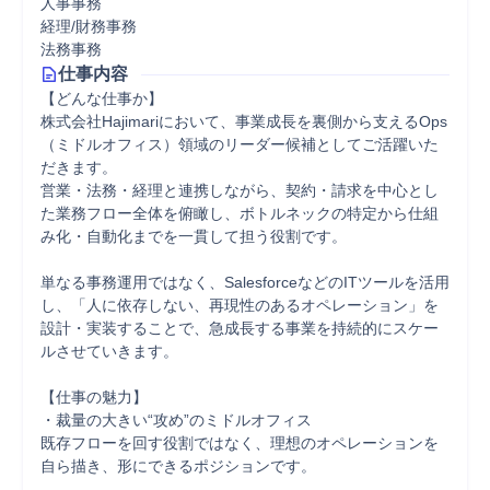
人事事務
経理/財務事務
法務事務
仕事内容
【どんな仕事か】

株式会社Hajimariにおいて、事業成長を裏側から支えるOps
（ミドルオフィス）領域のリーダー候補としてご活躍いた
だきます。

営業・法務・経理と連携しながら、契約・請求を中心とし
た業務フロー全体を俯瞰し、ボトルネックの特定から仕組
み化・自動化までを一貫して担う役割です。

単なる事務運用ではなく、SalesforceなどのITツールを活用
し、「人に依存しない、再現性のあるオペレーション」を
設計・実装することで、急成長する事業を持続的にスケー
ルさせていきます。

【仕事の魅力】

・裁量の大きい“攻め”のミドルオフィス

既存フローを回す役割ではなく、理想のオペレーションを
自ら描き、形にできるポジションです。
