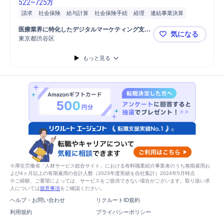
522
~
725
万
請求
社会保険
給与計算
社会保険手続
経理
連結事業決算
医療業界に特化したデジタルマーケティング支援
気になる
を行う企業
東京都渋谷区
週2日在宅｜
もっと見る
※厚生労働省「人材サービス総合サイト」における有料職業紹介事業者のうち無期雇用お
よび4ヶ月以上の有期雇用の合計人数（2023年度実績を自社集計）2024年5月時点
※ご経験、ご要望によっては、サービスをご提供できない場合がございます。取り扱い求
人については
留意事項
をご確認ください。
ヘルプ・お問い合わせ
リクルートID規約
利用規約
プライバシーポリシー