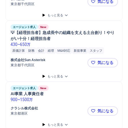
気になる
事業提携
分析
リーダー
コンサルティング業務
予算計画
東京都千代田区
📈【DX
連結事業決算
資料作成
予算策定
事業計画
開発
もっと見る
エージェント求人
New
💡【経理担当者】急成長中の組織を支える土台創り！やり
がい十分！経理担当者
430
~
650
万
原価計算
財務
会計
経理
M&A対応
新規事業
スタッフ
経費精算
開発
プロジェクト
リーダー
提案
株式会社Sun Asterisk
気になる
プロジェクトリーダー
東京都千代田区
💡【経理
もっと見る
エージェント求人
New
AI事業 人事責任者
900
~
1500
万
クラシル株式会社
気になる
東京都港区
AI事業 人
もっと見る