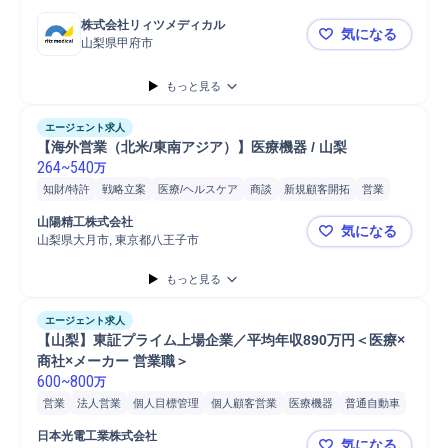
株式会社リィツメディカル
気になる
山梨県甲府市
第二新卒歓
もっと見る
エージェント求人
【海外営業（北米/東南アジア）】医療機器 / 山梨
264
~
540
万
知財/特許
戦略立案
医療/ヘルスケア
商談
新規顧客開拓
営業
血圧測定
自動車/輸送機械
自動車/輸送機器
普通自動車
医療機器
山陽精工株式会社
気になる
山梨県大月市, 東京都八王子市
【海外営業（
もっと見る
エージェント求人
【山梨】東証プライム上場企業／平均年収890万円＜医療×
商社×メーカー 営業職＞
600
~
800
万
営業
法人営業
個人目標管理
個人顧客営業
医療機器
普通自動車
日本光電工業株式会社
気になる