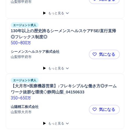
山梨県甲府市
【山梨】東証
もっと見る
エージェント求人
130年以上の歴史誇るシーメンスヘルスケアFSE/直行直帰
◎フレックス制度◎
500
~
800
万
シーメンスヘルスケア株式会社
気になる
山梨県甲府市
130年以上
もっと見る
エージェント求人
【大月市×医療機器営業】♪フレキシブルな働き方◎チーム
ワーク抜群な環境◇静岡山梨_04150633
350
~
650
万
山陽精工株式会社
気になる
山梨県大月市
【大月市×医
もっと見る