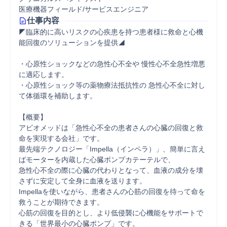
医療機器フィールド/サービスエンジニア
仕事内容
◤臨床的に高いリスクの心疾患を持つ患者様に救命と心機
能回復のソリューションを提供◢

・心原性ショックなどの急性心不全や 慢性心不全急性増悪
に適応します。

・心原性ショック等の薬物療法抵抗性の 急性心不全に対し
て体循環を補助します。

【概要】

アビオメッドは「急性心不全の患者さんの心臓の回復と救
命を実現する会社」です。

最先端テクノロジー「Impella（インペラ）」、簡単に言え
ばモーターを内蔵した心臓ポンプカテーテルで、

急性心不全の際に心臓の代わりとなって、血液の成分を壊
さずに安定して全身に血液を送ります。

Impellaを使いながら、患者さんの心筋の回復を待って命を
救うことが期待できます。

心筋の回復を目的とし、より低侵襲に心機能をサポートで
きる「世界最小の心臓ポンプ」です。
