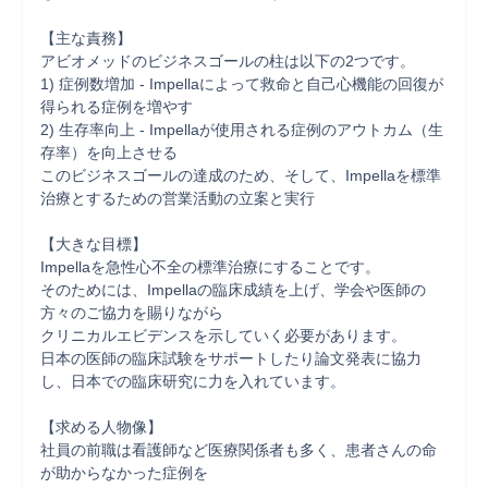
【主な責務】

アビオメッドのビジネスゴールの柱は以下の2つです。

1) 症例数増加 - Impellaによって救命と自己心機能の回復が
得られる症例を増やす

2) 生存率向上 - Impellaが使用される症例のアウトカム（生
存率）を向上させる

このビジネスゴールの達成のため、そして、Impellaを標準
治療とするための営業活動の立案と実行

【大きな目標】

Impellaを急性心不全の標準治療にすることです。

そのためには、Impellaの臨床成績を上げ、学会や医師の
方々のご協力を賜りながら

クリニカルエビデンスを示していく必要があります。

日本の医師の臨床試験をサポートしたり論文発表に協力
し、日本での臨床研究に力を入れています。

【求める人物像】

社員の前職は看護師など医療関係者も多く、患者さんの命
が助からなかった症例を
