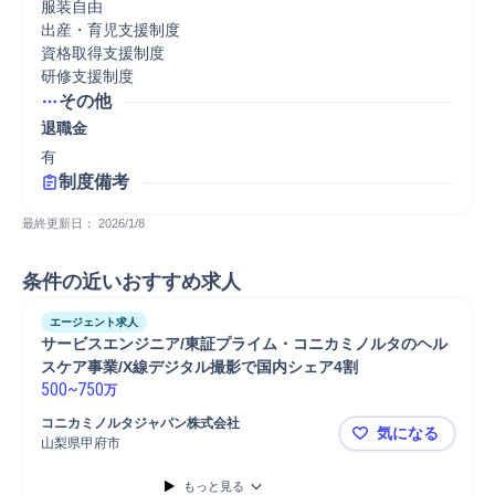
服装自由

出産・育児支援制度

資格取得支援制度

研修支援制度
その他
退職金
有
制度備考
最終更新日： 
2026/1/8
条件の近いおすすめ求人
エージェント求人
サービスエンジニア/東証プライム・コニカミノルタのヘル
スケア事業/X線デジタル撮影で国内シェア4割
500
~
750
万
コニカミノルタジャパン株式会社
気になる
山梨県甲府市
サービスエ
もっと見る