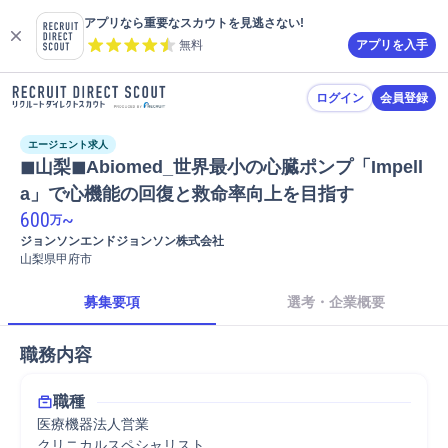
アプリなら重要なスカウトを見逃さない!
無料
アプリを入手
ログイン
会員登録
エージェント求人
◼︎山梨◼︎Abiomed_世界最小の心臓ポンプ「Impell
a」で心機能の回復と救命率向上を目指す
600
~
万
ジョンソンエンドジョンソン株式会社
山梨県甲府市
募集要項
選考・企業概要
職務内容
職種
医療機器法人営業
クリニカルスペシャリスト