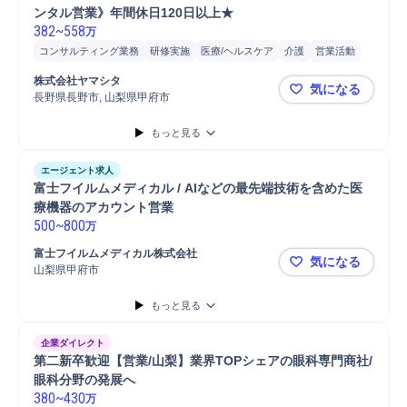
ンタル営業》年間休日120日以上★ 
382
~
558
万
コンサルティング業務
研修実施
医療/ヘルスケア
介護
営業活動
訪問看護
提案
介護保険
営業
販売
保険
普通自動車
顧客折衝
株式会社ヤマシタ
気になる
長野県長野市, 山梨県甲府市
【長野/山
もっと見る
エージェント求人
富士フイルムメディカル / AIなどの最先端技術を含めた医
療機器のアカウント営業
500
~
800
万
富士フイルムメディカル株式会社
気になる
山梨県甲府市
富士フイルム
もっと見る
企業ダイレクト
第二新卒歓迎【営業/山梨】業界TOPシェアの眼科専門商社/
眼科分野の発展へ
380
~
430
万