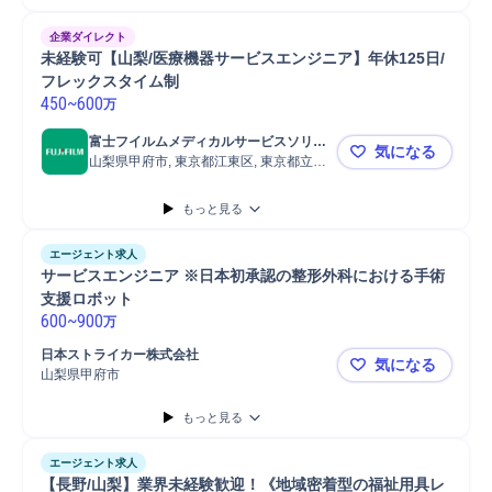
企業ダイレクト
未経験可【山梨/医療機器サービスエンジニア】年休125日/
フレックスタイム制
450
~
600
万
富士フイルムメディカルサービスソリュ
気になる
ーション株式会社
山梨県甲府市, 東京都江東区, 東京都立川
未経験可【山
市
もっと見る
エージェント求人
サービスエンジニア ※日本初承認の整形外科における手術
支援ロボット
600
~
900
万
日本ストライカー株式会社
気になる
山梨県甲府市
サービスエ
もっと見る
エージェント求人
【長野/山梨】業界未経験歓迎！《地域密着型の福祉用具レ