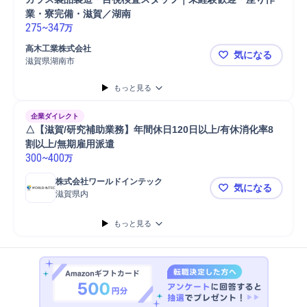
業・寮完備・滋賀／湖南
275
~
347
万
高木工業株式会社
気になる
滋賀県湖南市
ガラス製品
もっと見る
企業ダイレクト
△【滋賀/研究補助業務】年間休日120日以上/有休消化率8
割以上/無期雇用派遣
300
~
400
万
株式会社ワールドインテック
気になる
滋賀県内
△【滋賀/研
もっと見る