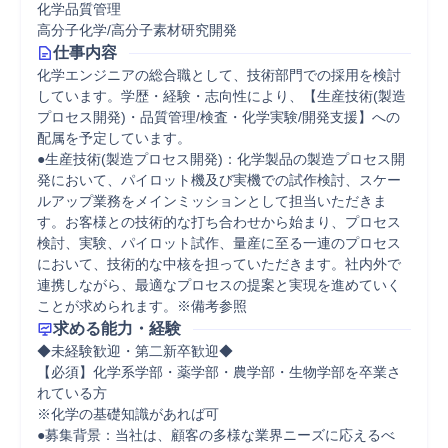
化学品質管理
高分子化学/高分子素材研究開発
仕事内容
化学エンジニアの総合職として、技術部門での採用を検討
しています。学歴・経験・志向性により、【生産技術(製造
プロセス開発)・品質管理/検査・化学実験/開発支援】への
配属を予定しています。

●生産技術(製造プロセス開発)：化学製品の製造プロセス開
発において、パイロット機及び実機での試作検討、スケー
ルアップ業務をメインミッションとして担当いただきま
す。お客様との技術的な打ち合わせから始まり、プロセス
検討、実験、パイロット試作、量産に至る一連のプロセス
において、技術的な中核を担っていただきます。社内外で
連携しながら、最適なプロセスの提案と実現を進めていく
ことが求められます。※備考参照
求める能力・経験
◆未経験歓迎・第二新卒歓迎◆

【必須】化学系学部・薬学部・農学部・生物学部を卒業さ
れている方

※化学の基礎知識があれば可

●募集背景：当社は、顧客の多様な業界ニーズに応えるべ