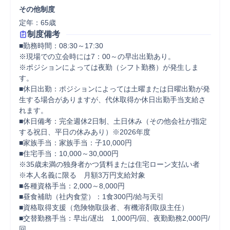
その他制度
定年：65歳
制度備考
■勤務時間：08:30～17:30

※現場での立会時には7：00～の早出出勤あり。

※ポジションによっては夜勤（シフト勤務）が発生しま
す。

■休日出勤：ポジションによっては土曜または日曜出勤が発
生する場合がありますが、代休取得か休日出勤手当支給さ
れます。

■休日備考：完全週休2日制、土日休み（その他会社が指定
する祝日、平日の休みあり）※2026年度

■家族手当：家族手当：子10,000円

■住宅手当：10,000～30,000円

※35歳未満の独身者かつ賃料または住宅ローン支払い者　
※本人名義に限る　月額3万円支給対象

■各種資格手当：2,000～8,000円

■昼食補助（社内食堂）：1食300円/給与天引

■資格取得支援（危険物取扱者、有機溶剤取扱主任）

■交替勤務手当：早出/遅出　1,000円/回、夜勤勤務2,000円/
回
