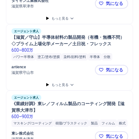
ダイキン工業株式会社
気になる
滋賀県草津市
工場省エネ
もっと見る
エージェント求人
【滋賀／守山】半導体材料の製品開発（有機・無機不問）
◇プライム上場化学メーカー／土日祝・フレックス
600
~
800
万
パワー半導体
塗工/塗布/塗膜
染料/顔料/塗料
半導体
分散
研究開発
開発
センサ
製品開発
artience
気になる
滋賀県守山市
【滋賀／守
もっと見る
エージェント求人
《業績好調》東レ／フィルム製品のコーティング開発【滋
賀県大津市】
600
~
900
万
マスキング/コーティング
樹脂/プラスティック
製品
フィルム
株式
品質改善
研究開発
開発
技術開発
高分子化学製品
東レ株式会社
気になる
塗工/塗布/塗膜研究
成膜
成膜取扱
スパッタリング
塗工/塗布/塗膜