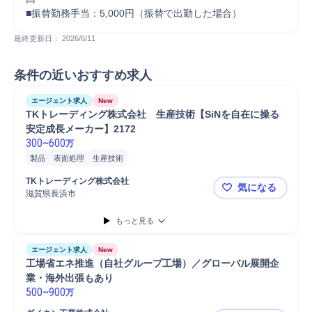
■振替勤務手当：5,000円（振替で出勤した場合）
最終更新日： 
2026/6/11
条件の近いおすすめ求人
エージェント求人
New
TKトレーディング株式会社　生産技術【SiNを自在に操る
安定成長メーカー】2172
300
~
600
万
製品
表面処理
生産技術
TKトレーディング株式会社
気になる
滋賀県長浜市
TKトレーデ
もっと見る
エージェント求人
New
工場省エネ推進（自社グループ工場）／グローバル展開企
業・海外出張もあり
500
~
900
万