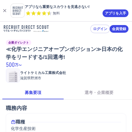
アプリなら重要なスカウトを見逃さない!
無料
アプリを入手
ログイン
会員登録
企業ダイレクト
≪化学エンジニアオープンポジション≫日本の化
学をリードする/1回選考!
500
~
万
ライトケミカル工業株式会社
滋賀県野洲市
募集要項
選考・企業概要
職務内容
職種
化学生産技術