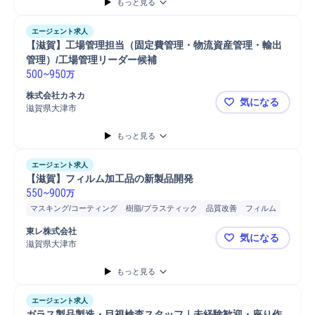
もっと見る
エージェント求人
【滋賀】工場管理担当（固定費管理・物流資産管理・輸出
管理）/工場管理リーダー候補
500
~
950
万
株式会社カネカ
気になる
滋賀県大津市
【滋賀】工
もっと見る
エージェント求人
【滋賀】フィルム加工品の新製品開発
550
~
900
万
マスキング/コーティング
樹脂/プラスティック
品質改善
フィルム
技術開発
東レ株式会社
気になる
滋賀県大津市
【滋賀】フ
もっと見る
エージェント求人
ガラス製品製造・目視検査スタッフ｜未経験歓迎・座り作