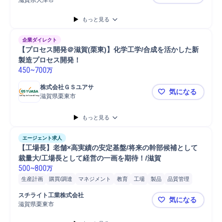
滋賀県大津市
《業績好調
生産技術
もっと見る
企業ダイレクト
【プロセス開発＠滋賀(栗東)】化学工学/合成を活かした新
製造プロセス開発！
450
~
700
万
株式会社ＧＳユアサ
気になる
滋賀県栗東市
【プロセス
もっと見る
エージェント求人
【工場長】老舗×高実績の安定基盤/将来の幹部候補として
裁量大/工場長として経営の一画を期待！/滋賀
500
~
800
万
生産計画
購買/調達
マネジメント
教育
工場
製品
品質管理
進捗管理
工程管理
コンプライアンス
人員配置
スチライト工業株式会社
気になる
SCM/生産管理/購買/物流
シフト管理
再発防止
PC
資料作成
滋賀県栗東市
【工場長】
報告資料作成
工場長
携帯電話/PC/PC周辺機器
PC/Web