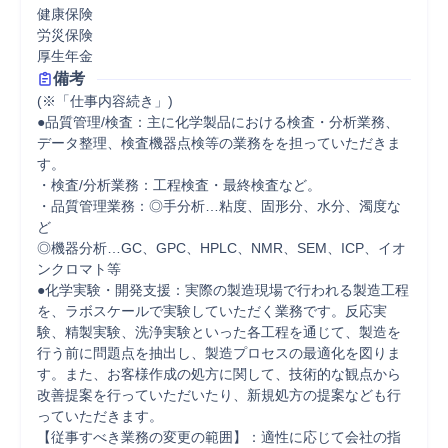
健康保険

労災保険

厚生年金
備考
(※「仕事内容続き」)

●品質管理/検査：主に化学製品における検査・分析業務、
データ整理、検査機器点検等の業務をを担っていただきま
す。

・検査/分析業務：工程検査・最終検査など。

・品質管理業務：◎手分析…粘度、固形分、水分、濁度な
ど

◎機器分析…GC、GPC、HPLC、NMR、SEM、ICP、イオ
ンクロマト等

●化学実験・開発支援：実際の製造現場で行われる製造工程
を、ラボスケールで実験していただく業務です。反応実
験、精製実験、洗浄実験といった各工程を通じて、製造を
行う前に問題点を抽出し、製造プロセスの最適化を図りま
す。また、お客様作成の処方に関して、技術的な観点から
改善提案を行っていただいたり、新規処方の提案なども行
っていただきます。

【従事すべき業務の変更の範囲】：適性に応じて会社の指