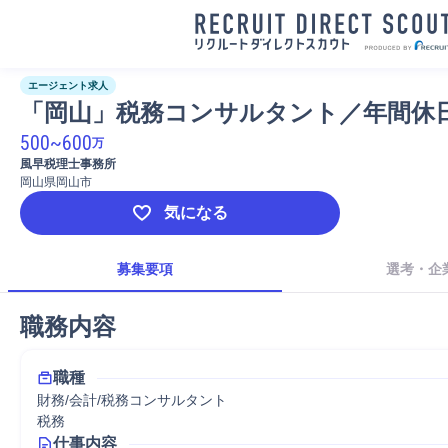
エージェント求人
「岡山」税務コンサルタント／年間休日
500
~
600
万
風早税理士事務所
岡山県岡山市
気になる
募集要項
選考・企
職務内容
職種
財務/会計/税務コンサルタント
税務
仕事内容