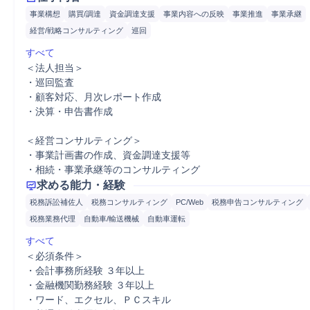
事業構想
購買/調達
資金調達支援
事業内容への反映
事業推進
事業承継
経営/戦略コンサルティング
巡回
すべて
＜法人担当＞

・巡回監査

・顧客対応、月次レポート作成

・決算・申告書作成

＜経営コンサルティング＞

・事業計画書の作成、資金調達支援等

・相続・事業承継等のコンサルティング
求める能力・経験
税務訴訟補佐人
税務コンサルティング
PC/Web
税務申告コンサルティング
税務業務代理
自動車/輸送機械
自動車運転
すべて
＜必須条件＞

・会計事務所経験 ３年以上

・金融機関勤務経験 ３年以上

・ワード、エクセル、ＰＣスキル
