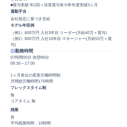
■賞与実績:年2回＋決算賞与有※昨年度実績3ヶ月
通勤手当
会社規定に基づき支給
モデル年収例
（例1）600万円 入社3年目 リーダー(月給40万＋賞与)

（例2）800万円 入社10年目 マネージャー(月給53万＋賞
与)
勤務時間
07時間00分 休憩90分
08:30～17:00

1ヶ月単位の変形労働時間制

フレックスタイム制
無

コアタイム 無  
残業
有

平均残業時間：10時間