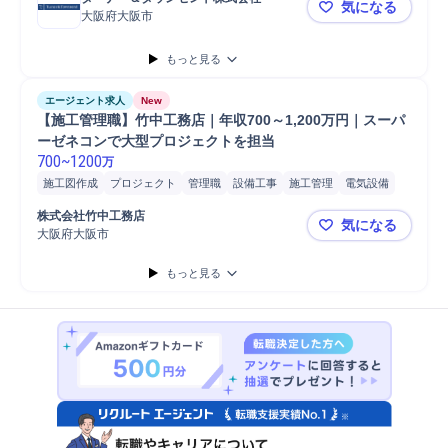
気になる
大阪府大阪市
大阪【ME
もっと見る
エージェント求人
New
【施工管理職】竹中工務店｜年収700～1,200万円｜スーパ
ーゼネコンで大型プロジェクトを担当
700
~
1200
万
施工図作成
プロジェクト
管理職
設備工事
施工管理
電気設備
消防設備/防災設備
主任
主任技術者
消防設備
施工管理技士
株式会社竹中工務店
気になる
大阪府大阪市
【施工管理職
もっと見る