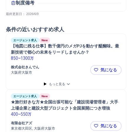
制度備考
最終更新日： 
2026/6/9
条件の近いおすすめ求人
エージェント求人
New
【地図に残る仕事】数千億円のメガPJを動かす醍醐味。最
新技術で都心の未来をリードしませんか？
850
~
1300
万
株式会社きんでん
気になる
大阪府大阪市
【地図に残
もっと見る
エージェント求人
New
★旅行好きな方★全国出張可能な「建設現場管理者」大手
上場企業と建設大型プロジェクト全国展開につき増強
400
~
550
万
有限会社アズ
気になる
東京都大田区, 大阪府大阪市
★旅行好き