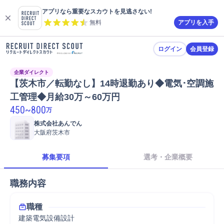
アプリなら重要なスカウトを見逃さない!
無料
アプリを入手
ログイン
会員登録
企業ダイレクト
【茨木市／転勤なし】14時退勤あり◆電気･空調施
工管理◆月給30万～60万円
450
~
800
万
株式会社あんでん
大阪府茨木市
募集要項
選考・企業概要
職務内容
職種
建築電気設備設計