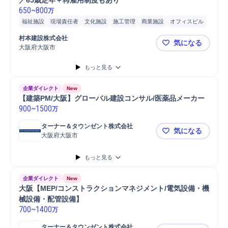
／65歳定年＋再雇用制度もあり
650
~
800
万
福祉施設
現場責任者
文化施設
施工管理
商業施設
オフィスビル
マンション
工場
施工管理技士
村本建設株式会社
気になる
大阪府大阪市
【大阪市天
もっと見る
企業ダイレクト
New
【建築PM/大阪】グローバル建設コンサル/医薬品メーカー
900
~
1500
万
ターナー＆タウンゼント株式会社
気になる
大阪府大阪市
【建築PM/
もっと見る
企業ダイレクト
New
大阪【MEP/コンストラクションマネジメント/電気設備・機
械設備・配管設備】
700
~
1400
万
ターナー＆タウンゼント株式会社