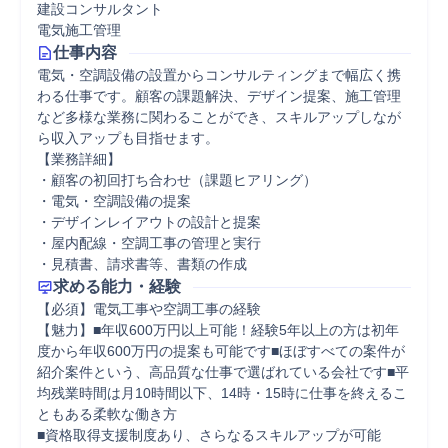
建設コンサルタント
電気施工管理
仕事内容
電気・空調設備の設置からコンサルティングまで幅広く携
わる仕事です。顧客の課題解決、デザイン提案、施工管理
など多様な業務に関わることができ、スキルアップしなが
ら収入アップも目指せます。

【業務詳細】

・顧客の初回打ち合わせ（課題ヒアリング）

・電気・空調設備の提案

・デザインレイアウトの設計と提案

・屋内配線・空調工事の管理と実行

・見積書、請求書等、書類の作成
求める能力・経験
【必須】電気工事や空調工事の経験

【魅力】■年収600万円以上可能！経験5年以上の方は初年
度から年収600万円の提案も可能です■ほぼすべての案件が
紹介案件という、高品質な仕事で選ばれている会社です■平
均残業時間は月10時間以下、14時・15時に仕事を終えるこ
ともある柔軟な働き方

■資格取得支援制度あり、さらなるスキルアップが可能
