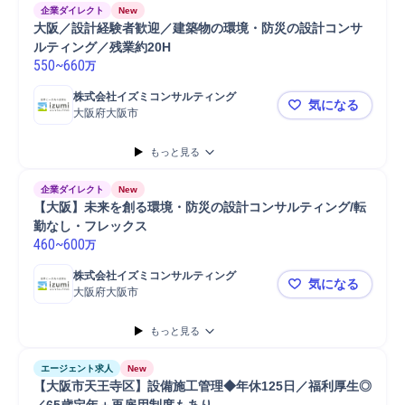
企業ダイレクト
New
大阪／設計経験者歓迎／建築物の環境・防災の設計コンサ
ルティング／残業約20H
550
~
660
万
株式会社イズミコンサルティング
気になる
大阪府大阪市
大阪／設計
もっと見る
企業ダイレクト
New
【大阪】未来を創る環境・防災の設計コンサルティング/転
勤なし・フレックス
460
~
600
万
株式会社イズミコンサルティング
気になる
大阪府大阪市
【大阪】未
もっと見る
エージェント求人
New
【大阪市天王寺区】設備施工管理◆年休125日／福利厚生◎