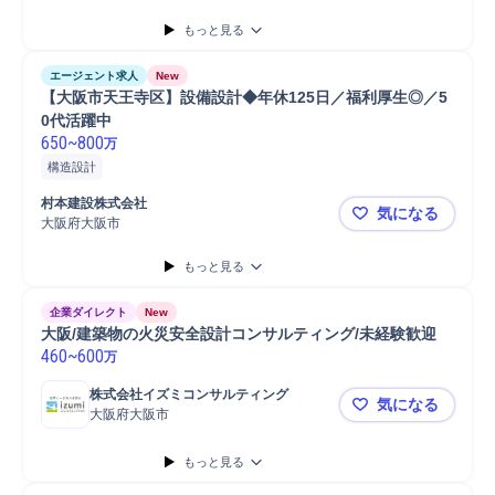
もっと見る
エージェント求人
New
【大阪市天王寺区】設備設計◆年休125日／福利厚生◎／5
0代活躍中
650
~
800
万
構造設計
村本建設株式会社
気になる
大阪府大阪市
【大阪市天
もっと見る
企業ダイレクト
New
大阪/建築物の火災安全設計コンサルティング/未経験歓迎
460
~
600
万
株式会社イズミコンサルティング
気になる
大阪府大阪市
大阪/建築
もっと見る