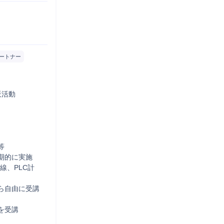
ートナー
活動



的に実施

線、PLC計
ら自由に受講
受講
