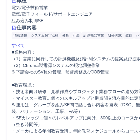
職種
電気/電子技術営業
電気/電子フィールド/サポートエンジニア
組み込み制御SE
仕事内容
情報通信
システム保守点検
分析
計装
計測機器営業
研修実施
教育
パ
すべて
■業務内容：

（1）営業に同行しての計測機器及び計測システムの提案及び拡販
（2）Chroma製電源システムの現地調整作業

※下請会社のSV員の管理、監督業務及びJOB管理

■教育環境：

・技術者向け研修…見積作成やプロジェクト業務フローの進め方等
・マイスター教育…個々のスキルアップと拠点間交流を目的に定期
※運用は、グループを組みSE間で話し合い内容を発表（DSC、無
装、バリデーション、工事、FA等）

・SEカレッジ…個々のレベルアップに向け、300以上のコースか
（空き時間等）

・メーカによる年間教育受講…年間教育スケジュールからコースを