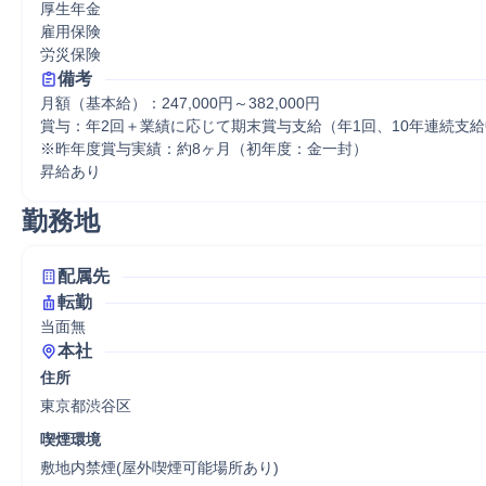
厚生年金

雇用保険

労災保険
備考
月額（基本給）：247,000円～382,000円

賞与：年2回＋業績に応じて期末賞与支給（年1回、10年連続支給
※昨年度賞与実績：約8ヶ月（初年度：金一封）

昇給あり
勤務地
配属先
転勤
当面無
本社
住所
東京都渋谷区
喫煙環境
敷地内禁煙(屋外喫煙可能場所あり)