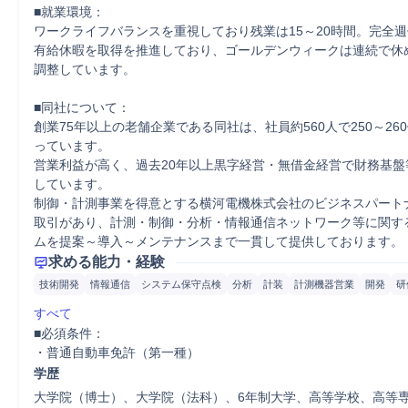
■就業環境：

ワークライフバランスを重視しており残業は15～20時間。完全週
有給休暇を取得を推進しており、ゴールデンウィークは連続で休
調整しています。

■同社について：

創業75年以上の老舗企業である同社は、社員約560人で250～26
っています。

営業利益が高く、過去20年以上黒字経営・無借金経営で財務基盤
しています。

制御・計測事業を得意とする横河電機株式会社のビジネスパート
取引があり、計測・制御・分析・情報通信ネットワーク等に関す
ムを提案～導入～メンテナンスまで一貫して提供しております。
求める能力・経験
技術開発
情報通信
システム保守点検
分析
計装
計測機器営業
開発
研
すべて
■必須条件：

・普通自動車免許（第一種）
学歴
大学院（博士）、大学院（法科）、6年制大学、高等学校、高等