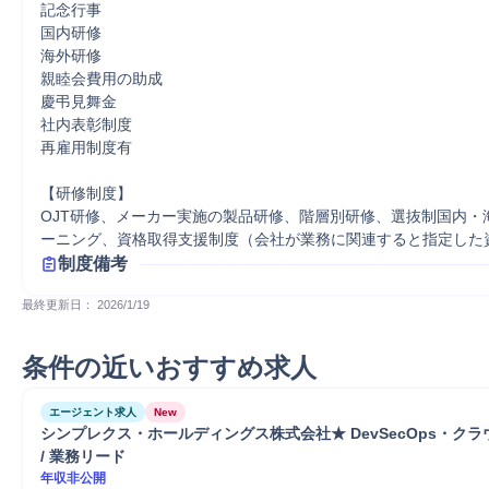
記念行事

国内研修

海外研修

親睦会費用の助成

慶弔見舞金

社内表彰制度

再雇用制度有

【研修制度】

OJT研修、メーカー実施の製品研修、階層別研修、選抜制国内・
ーニング、資格取得支援制度（会社が業務に関連すると指定した
制度備考
最終更新日： 
2026/1/19
条件の近いおすすめ求人
エージェント求人
New
シンプレクス・ホールディングス株式会社★ DevSecOps・クラ
/ 業務リード
年収非公開