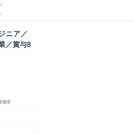
ジニア／
業／賞与8
業概要