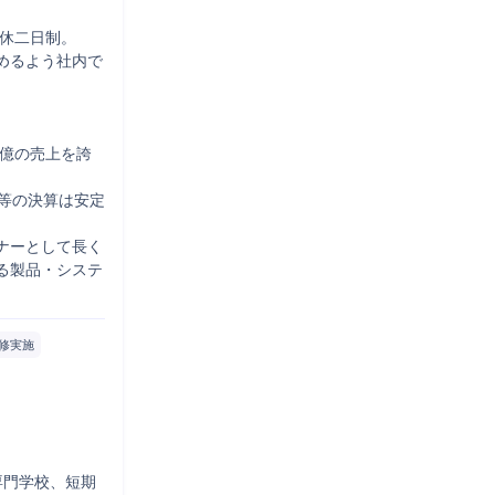
休二日制。

めるよう社内で
0億の売上を誇
等の決算は安定
ナーとして長く
る製品・システ
修実施
専門学校、短期