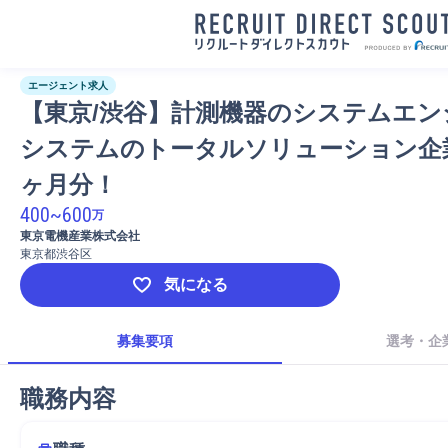
エージェント求人
【東京/渋谷】計測機器のシステムエン
システムのトータルソリューション企
ヶ月分！
400
~
600
万
東京電機産業株式会社
東京都渋谷区
気になる
募集要項
選考・企
職務内容