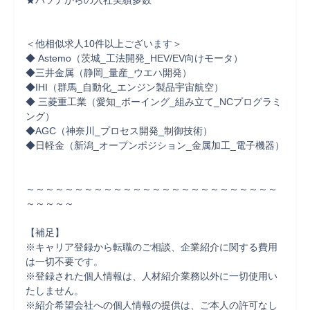
★パソナからの入社実績多数

＜他相似求人10件以上ございます＞

◆ Astemo（茨城_工法開発_HEV/EV向けモータ）

◆三井金属（静岡_量産_ウエハ開発）

◆IHI（群馬_自動化_エンジン製品宇宙航空）

◆ 三菱重工業（愛知_ボーイング_組み立て_NCプログラミ
ング）

◆AGC（神奈川_プロセス開発_制御技術）

◆日軽金（新潟_オープンポジション_金属加工_電子機器）

～～～～～～～～～～～～～～～～～～～～～～～～～～
～～～～～

【補足】

※キャリア登録から転職のご相談、企業紹介に関する費用
は一切不要です。

※登録された個人情報は、人材紹介業務以外に一切使用い
たしません。

※紹介希望会社への個人情報の提供は、ご本人の許可なし