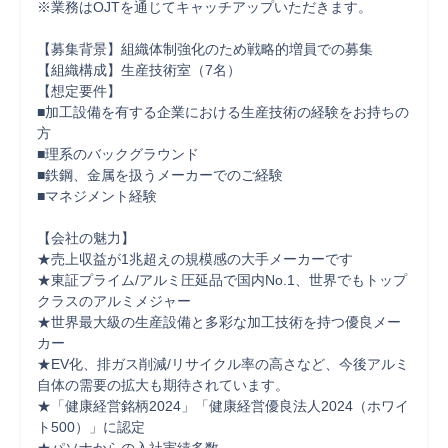
※業務はOJTを通じてキャッチアップいただきます。

【募集背景】組織体制強化のため戦略的増員での募集

【組織構成】生産技術室（7名）

【想定要件】

■加工設備を有する企業における生産技術の経験をお持ちの
方

■理系のバックグラウンド

■鉄鋼、金属を扱うメーカーでのご経験

■マネジメント経験

【会社の魅力】

★売上収益が1兆超えの規模感の大手メーカーです

★東証プライム/アルミ圧延品で国内No.1、世界でもトップ
クラスのアルミメジャー

★世界最大級の生産設備と多彩な加工技術を持つ優良メー
カー

★EV化、排ガス削減/リサイクル率の高さなど、今後アルミ
自体の需要の拡大も期待されています。

★「健康経営銘柄2024」「健康経営優良法人2024（ホワイ
ト500）」に認定
