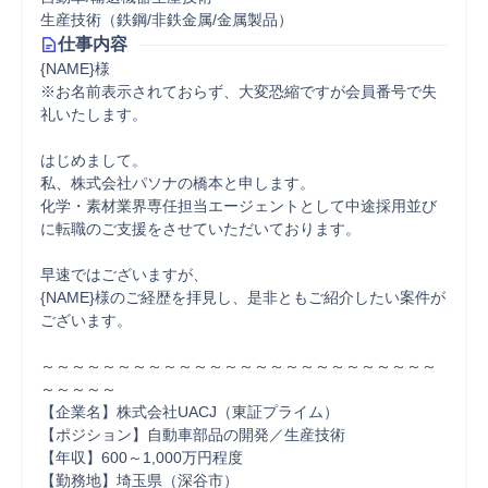
生産技術（鉄鋼/非鉄金属/金属製品）
仕事内容
{NAME}様

※お名前表示されておらず、大変恐縮ですが会員番号で失
礼いたします。

はじめまして。

私、株式会社パソナの橋本と申します。

化学・素材業界専任担当エージェントとして中途採用並び
に転職のご支援をさせていただいております。

早速ではございますが、

{NAME}様のご経歴を拝見し、是非ともご紹介したい案件が
ございます。

～～～～～～～～～～～～～～～～～～～～～～～～～～
～～～～～

【企業名】株式会社UACJ（東証プライム）

【ポジション】自動車部品の開発／生産技術

【年収】600～1,000万円程度

【勤務地】埼玉県（深谷市）
