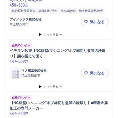
450
~
600
万
部品/原料品質監査
染料/顔料/塗料
造粒/微粉砕
検査機器調整/検査
詳細設計
機械設計
部品
製品
オペレーター
開発
電子部品
アイメックス株式会社 
気になる
半導体
顧客折衝
研究開発
工場
液体窒素
構想設計
生産技術
埼玉県八潮市
【埼玉】機械
営業支援対象 フィールドセール...
バイオエンジニアリング研究開発
もっと見る
機械/電気プラント営業
整備/修理職担当
採用対象 整備/修理職
面談相手 整備/修理職
メンテナンス
生産設備メンテナンス
企業ダイレクト
空調設備メンテナンス
電気設備メンテナンス
定期メンテナンス
ベテラン歓迎【NC旋盤/マシニング/ホブ歯切り盤等の段取
機械メンテナンス
設備メンテナンス
車両メンテナンス
り】腰を据えて働く
447
~
669
万
ガス設備メンテナンス
CATIA
マノ精工株式会社
気になる
埼玉県狭山市
ベテラン歓
もっと見る
企業ダイレクト
【NC旋盤/マシニング/ホブ歯切り盤等の段取り】■精密金属
加工の専門メーカー
447
~
669
万