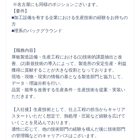
 ※名古屋にも同様のポジションございます。

【要件】

■加工設備を有する企業における生産技術の経験をお持ちの
方

■理系のバックグラウンド

【職務内容】

厚板製造設備・生産工程における(1)技術的課題抽出と改
善、(2)新規技術の導入によって、製造所の安定生産・利益
獲得に貢献することが大きな役割となっております。

現地・現物・現実の情報の基となる製造部門と協力して、
データ・理論分析を行い、

品質・能率を改善する生産条件・生産技術を提案・実装い
ただきます。

【入社後】生産技術として、仕上工程の担当からキャリア
スタートいただく想定で、熱処理・圧延など経験を広げて
いくことを見込んでおります。

適性に応じて、他の技術部門の経験を積んだ後に技術部門
の管理職などのキャリアパスはございます。
