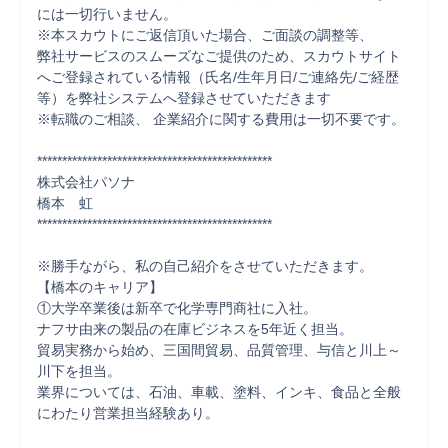
には一切行いません。

※本スカウトにご返信頂いた場合、ご面談の調整等、

弊社サービスのスムーズなご提供のため、スカウトサイト
へご登録されている情報（氏名/生年月日/ご連絡先/ご経歴
等）を弊社システムへ登録させていただきます

※転職のご相談、 企業紹介に関する費用は一切不要です。  

***********************************************

株式会社パソナ

橋本　虹

***********************************************

※勝手ながら、私の自己紹介をさせていただきます。

【橋本のキャリア】

①大学卒業後は新卒で化学専門商社に入社。

ナフサ由来の製品の在庫ビジネスを5年近く担当。

貿易実務から始め、三国間貿易、品質管理、与信と川上～
川下を担当。

業界については、石油、車載、塗料、インキ、食品と全般
にわたり営業担当経験あり。
