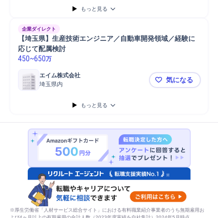
汎用フライス盤
AutoCAD
部品交換
ロボット/ロボティクス
もっと見る
自動車部品
自動車/輸送機器
自動車部品/輸送機器部品
ロボット
CATIA
設備管理
設備担当
機械設備
企業ダイレクト
【埼玉県】生産技術エンジニア／自動車開発領域／経験に
応じて配属検討
450
~
650
万
エイム株式会社
気になる
埼玉県内
【埼玉県】
もっと見る
※厚生労働省「人材サービス総合サイト」における有料職業紹介事業者のうち無期雇用お
よび4ヶ月以上の有期雇用の合計人数（2023年度実績を自社集計）2024年5月時点