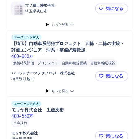
マノ精工株式会社
気になる
埼玉県狭山市
【NC旋盤
もっと見る
エージェント求人
【埼玉】自動車系開発プロジェクト｜四輪・二輪の実験・
評価エンジニア｜理系・整備経験歓迎
400
~
800
万
解析結果評価
プロジェクト
自動車/輸送機械
自動車/輸送機器
転職支援
開発プロジェクト
自動車
条件交渉
提案
開発
パーソルクロステクノロジー株式会社
気になる
生産技術
技術管理
技術評価
技術選定
技術開発
技術者派遣
埼玉県川越市
【埼玉】自
生産装置技術開発
1年未満の先行技術開発経験
製造管理
製造職担当
もっと見る
電気化学
電気回路
電気/電子機械修理
電気電子部品テスト
電気設備メンテナンス
電気職人
電気設備
建設土木職担当
エージェント求人
採用対象 建設土木職
面談相手 建設土木職
プラント
プラント設計
モリヤ株式会社　生産技術
400
プラント空調設備設計
~
550
機械プラント
整備/修理職担当
万
海外での修理/修繕予測
面談相手 整備/修理職
生産技術
モリヤ株式会社
気になる
埼玉県滑川町