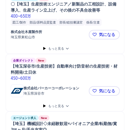
〇【埼玉】生産技術エンジニア／新製品の工程設計、設備
導入、生産ライン立上げ、その後の不具合改善等
400
~
650
万
図工/製作
部品/原料品質監査
部長/総括審議官
係長/主査
自動車/輸送機器
自動車
メンテナンス
生産設備
自動車/輸送機械
株式会社木屋製作所
気になる
係長
部品
製品
教育
部長
工場
工程設計
分析
通信設備
埼玉県東松山市
〇【埼玉】
生産技術
自動車運転
機械部品
普通自動車
PLC
工程改善
もっと見る
企業ダイレクト
New
【埼玉深谷市/生産技術】自動車向け防音材の生産技術・材
料開発/土日休
450
~
600
万
株式会社パーカーコーポレーション
気になる
埼玉県深谷市
【埼玉深谷
もっと見る
エージェント求人
New
【埼玉】機械設計◇未経験歓迎×パイオニア企業/転勤無/賞
与6ヶ月/手当充実◎