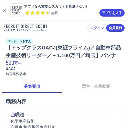
アプリなら重要なスカウトを見逃さない!
無料
アプリを入手
ログイン
会員登録
エージェント求人
【トップクラスUACJ(東証プライム)／自動車部品
生産技術リーダー／～1,100万円／埼玉】パソナ
500
~
万
UACJ
埼玉県深谷市
募集要項
選考・企業概要
職務内容
職種
化学生産技術
自動車/輸送機器生産技術