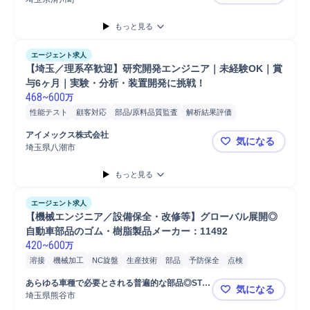
モリヤ株式
もっと見る
エージェント求人
【埼玉／理系卒歓迎】研究開発エンジニア｜未経験OK｜賞
与6ヶ月｜実験・分析・装置開発に挑戦！
468
~
600
万
性能テスト
顧客対応
部品/原料品質監査
解析結果評価
電池/電子材料
点検
テスト
報告書作成
メンテナンス
洗浄
提案
アイメックス株式会社 
気になる
部品
製品
半導体
研究開発
開発
分析
化学分野
化学開発
埼玉県八潮市
【埼玉／理
化学機械設備
化学工学研究
研究職担当
R&D開発
性能改善
もっと見る
原材料品質管理
原材料品質調査
原材料担当
原材料発注
品質管理
医薬品質管理
塗料品質管理
洗剤品質管理
石油品質管理
エージェント求人
肥料品質管理
定期メンテナンス
【機械エンジニア／設備保全・改修等】グローバル展開◎
自動車部品のゴム・樹脂製品メーカー：11492
420
~
600
万
溶接
機械加工
NC旋盤
生産技術
部品
予防保全
点検
設備保全
老朽設備更新
設備保守
機械設備設計
既存設備改修
あらゆる車種で必要とされる普遍的な部品◎STD
気になる
新規設備敷設
新規設備導入
原因特定
故障修繕
整備/修理職担当
上場グループ企業　※社名非公開
埼玉県熊谷市
【機械エン