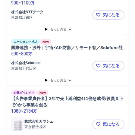
900
~
1100
万
株式会社NTTデータ
気になる
東京都江東区
🔶面談確
もっと見る
エージェント求人
New
国際連携・渉外｜宇宙×AI×防衛／リモート有／Solafune社
500
~
800
万
株式会社Solafune
気になる
東京都千代田区
国際連携・渉
もっと見る
企業ダイレクト
New
【広告事業責任者】3年で売上総利益411倍急成長/役員直下
で0から事業を創る
1080
~
2184
万
株式会社カウシェ
気になる
東京都渋谷区
【広告事業責