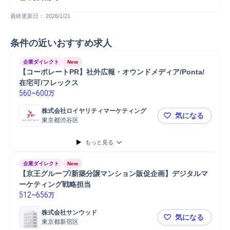
最終更新日： 
2026/1/21
条件の近いおすすめ求人
企業ダイレクト
New
【コーポレートPR】社外広報・オウンドメディア/Ponta/
在宅可/フレックス
560
~
600
万
株式会社ロイヤリティマーケティング
気になる
東京都渋谷区
【コーポレー
もっと見る
企業ダイレクト
New
【京王グループ/新築分譲マンション販促企画】デジタルマ
ーケティング戦略担当
512
~
656
万
株式会社サンウッド
気になる
東京都新宿区
【京王グル