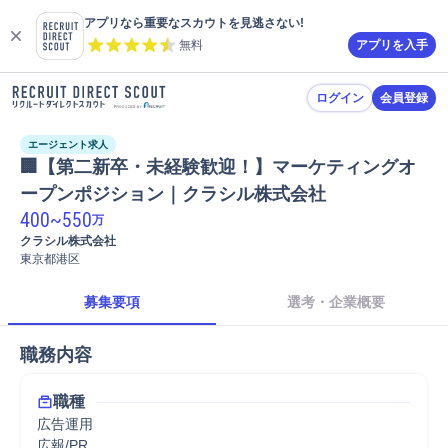
アプリなら重要なスカウトを見逃さない!
無料
アプリを入手
ログイン
会員登録
エージェント求人
🏢【第二新卒・未経験歓迎！】マーケティングオ
ープンポジション｜クラシル株式会社
400
~
550
万
クラシル株式会社
東京都港区
募集要項
選考・企業概要
職務内容
職種
広告運用
広報/PR