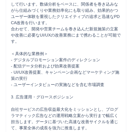
して行います。数値分析をベースに、関係者を巻き込みな
がら仕組みづくりや業務効率化にも取り組み、効果的かつ
ユーザー体験を重視したクリエイティブの追求と迅速なPD
CA改善を行います。

合わせて、開発や営業チームを巻き込んだ新規施策の立案
や改善に必要なUI/UXの改善業務にまで携わることが可能で
す。

＜具体的な業務例＞

- デジタルプロモーション案件のディレクション

- 配信データ分析および効果改善提案

- UI/UX改善提案、キャンペーン企画などマーケティング施
策の実行

- ユーザーインタビューの実施などを含む市場調査

3. 広告運用・グロースポジション

自社サービスの広告収益最大化をミッションとし、プログ
ラマティック広告などの運用戦略立案から実行まで幅広く
担当します。データに基づいた高速な改善サイクルを通じ
て、事業全体の成長を強力に推進します。
