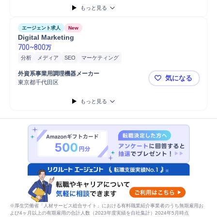
もっと見る
エージェント求人
New
Digital Marketing
700
~
800
万
分析
メディア
SEO
マーケティング
デジタルマーケティング戦略策定
外資系事業用調理機器メーカー
気になる
東京都千代田区
Digital Mar
もっと見る
※厚生労働省「人材サービス総合サイト」における有料職業紹介事業者のうち無期雇用お
よび4ヶ月以上の有期雇用の合計人数（2023年度実績を自社集計）2024年5月時点