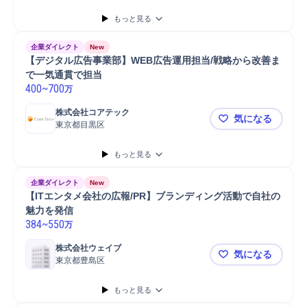
もっと見る
企業ダイレクト
New
【デジタル広告事業部】WEB広告運用担当/戦略から改善ま
で一気通貫で担当
400
~
700
万
株式会社コアテック
気になる
東京都目黒区
【デジタル
もっと見る
企業ダイレクト
New
【ITエンタメ会社の広報/PR】ブランディング活動で自社の
魅力を発信
384
~
550
万
株式会社ウェイブ
気になる
東京都豊島区
【ITエンタ
もっと見る