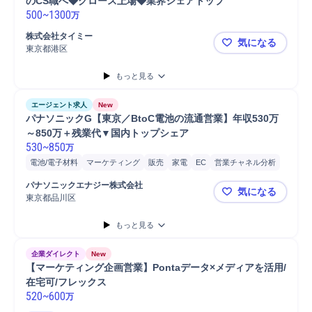
のCS職へ◆グロース上場◆業界シェアトップ 
500
~
1300
万
株式会社タイミー
気になる
東京都港区
【カスタマ
もっと見る
エージェント求人
New
パナソニックG【東京／BtoC電池の流通営業】年収530万
～850万＋残業代▼国内トップシェア
530
~
850
万
電池/電子材料
マーケティング
販売
家電
EC
営業チャネル分析
営業
電池/電子材料営業
パナソニックエナジー株式会社
気になる
東京都品川区
パナソニック
もっと見る
企業ダイレクト
New
【マーケティング企画営業】Pontaデータ×メディアを活用/
在宅可/フレックス
520
~
600
万