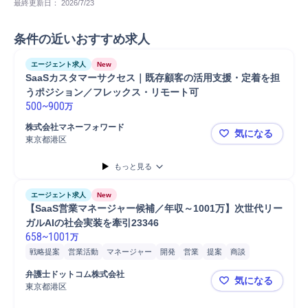
最終更新日： 
2026/7/23
条件の近いおすすめ求人
エージェント求人
New
SaaSカスタマーサクセス｜既存顧客の活用支援・定着を担
うポジション／フレックス・リモート可 
500
~
900
万
株式会社マネーフォワード
気になる
東京都港区
SaaSカ
もっと見る
エージェント求人
New
【SaaS営業マネージャー候補／年収～1001万】次世代リー
ガルAIの社会実装を牽引23346
658
~
1001
万
戦略提案
営業活動
マネージャー
開発
営業
提案
商談
クロージング
法人営業
既存顧客
顧客リレーション構築
顧客折衝
弁護士ドットコム株式会社
気になる
外部折衝
ヒアリング
顧客課題ヒアリング
顧客ニーズヒアリング
東京都港区
【SaaS営
ニーズヒアリング
弁護士との折衝
弁護士外部折衝
受注管理