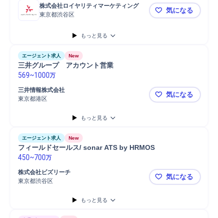
株式会社ロイヤリティマーケティング
気になる
東京都渋谷区
【マーケティ
もっと見る
エージェント求人
New
三井グループ　アカウント営業
569
~
1000
万
三井情報株式会社
気になる
東京都港区
三井グルー
もっと見る
エージェント求人
New
フィールドセールス/ sonar ATS by HRMOS
450
~
700
万
株式会社ビズリーチ
気になる
東京都渋谷区
フィールドセール
もっと見る