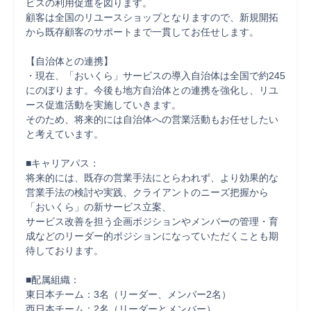
ビスの利用促進を図ります。

顧客は全国のリユースショップとなりますので、新規開拓
から既存顧客のサポートまで一貫してお任せします。

【自治体との連携】

・現在、「おいくら」サービスの導入自治体は全国で約245
にのぼります。今後も地方自治体との連携を強化し、リユ
ース促進活動を実施していきます。

そのため、将来的には自治体への営業活動もお任せしたい
と考えています。

■キャリアパス：

将来的には、既存の営業手法にとらわれず、より効果的な
営業手法の検討や実践、クライアントのニーズ把握から
「おいくら」の新サービス立案、

サービス改善を担う企画ポジションやメンバーの管理・育
成などのリーダー的ポジションになっていただくことも期
待しております。

■配属組織：

東日本チーム：3名（リーダー、メンバー2名）

西日本チーム：2名（リーダーとメンバー）
