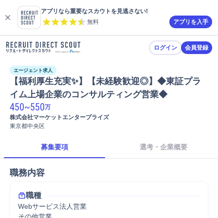
アプリなら重要なスカウトを見逃さない!
無料
アプリを入手
ログイン
会員登録
エージェント求人
【福利厚生充実✨】【未経験歓迎◎】◆東証プラ
イム上場企業のコンサルティング営業◆
450
~
550
万
株式会社マーケットエンタープライズ
東京都中央区
募集要項
選考・企業概要
職務内容
職種
Webサービス法人営業
その他営業