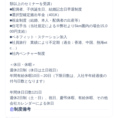
類以上のセミナーを受講）

■配偶者、子供誕生日、結婚記念日早退制度

■選択型確定拠出年金（401K）

■祝金制度（結婚、本人・配偶者の出産等）

■住宅手当（当社規定による※弊社より5km圏内の場合15,0
00円支給）

■ベネフィット・ステーション加入

■社員旅行　業績により不定期（過去：香港、中国、熱海et
c…）

■社内ベンチャー制度

＜休日・休暇＞

週休2日制（休日は土日祝日）

年間有給休暇10日～20日（下限日数は、入社半年経過後の
付与日数となります）

年間休日日数121日

週休2日制（土・日）、祝日、慶弔休暇、有給休暇、その他
会社カレンダーによる休日
制度備考