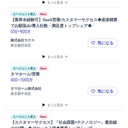
もっと見る
プロジェクト
リーダー
マネジメント
プロジェクトリーダー
SaaS
ソリューション型営業
戦略立案
新規顧客
新規顧客開拓
エージェント求人
New
新規顧客獲得
【業界未経験可】SaaS営業/カスタマーサクセス◆楽楽精算
でお馴染み/導入社数・満足度トップシェア◆
550
~
900
万
株式会社ラクス
気になる
東京都渋谷区
【業界未経
もっと見る
エージェント求人
New
タマホーム/営業
400
~
1000
万
タマホーム株式会社
気になる
東京都中央区
タマホーム/
もっと見る
エージェント求人
New
【カスタマーサクセス】「社会課題×テクノロジー」最前線