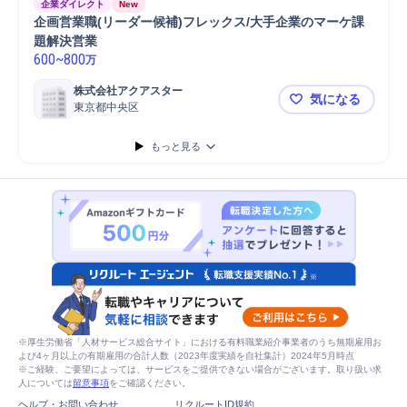
企業ダイレクト
New
企画営業職(リーダー候補)フレックス/大手企業のマーケ課
題解決営業
600
~
800
万
株式会社アクアスター
気になる
東京都中央区
企画営業職
もっと見る
※厚生労働省「人材サービス総合サイト」における有料職業紹介事業者のうち無期雇用お
よび4ヶ月以上の有期雇用の合計人数（2023年度実績を自社集計）2024年5月時点
※ご経験、ご要望によっては、サービスをご提供できない場合がございます。取り扱い求
人については
留意事項
をご確認ください。
ヘルプ・お問い合わせ
リクルートID規約