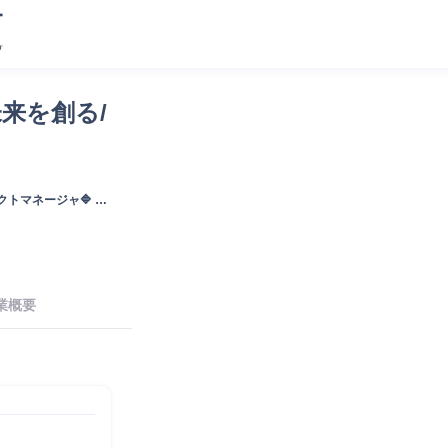
未来を創る/
クトマネージャ🔷 ～
業概要