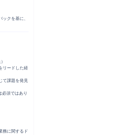
バックを基に、
）

をリードした経
じて課題を発見
験は必須ではあり
業務に関するド