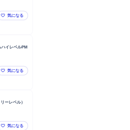
気になる
【シンプレクスHD】ライン管理職不要！現場トップPM
るハイレベルPM
気になる
【シンプレクスHD】プライム案件中心！数億円規模PJ
トリーレベル）
気になる
【シンプレクスHD】チームリード経験1年から挑む！P