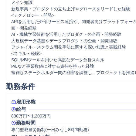
メイン知識

新規事業・プロダクトの立ち上げやグロースをリードした経験

<テクノロジー・開発>

APIを活用した外部サービス連携や、開発者向けプラットフォーム
画・開発経験

AI・機械学習技術を活用したプロダクトの企画・開発経験

大規模データ基盤やデータプロダクトの企画・開発経験

アジャイル・スクラム開発手法に関する深い知識と実践経験

<スキル・経験>

SQLやBIツールを用いた高度なデータ分析スキル

P/Lなど事業数値に対する責任を持った経験

複雑なステークホルダー間の利害を調整し、プロジェクトを推進
勤務条件
雇用形態
給与
800万円〜1,200万円
勤務時間
専門型裁量労働制(一日みなし8時間勤務)