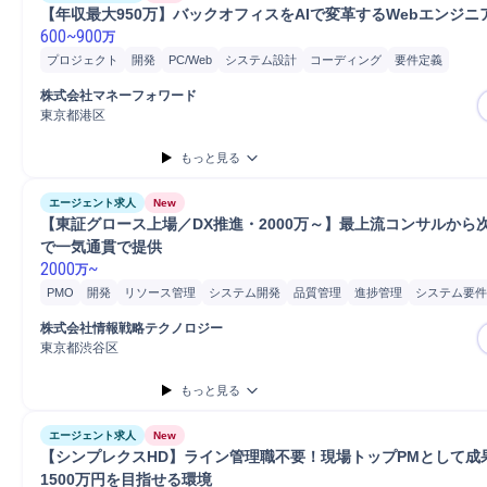
【年収最大950万】バックオフィスをAIで変革するWebエンジニ
600
~
900
万
プロジェクト
開発
PC/Web
システム設計
コーディング
要件定義
株式会社マネーフォワード
東京都港区
もっと見る
エージェント求人
New
【東証グロース上場／DX推進・2000万～】最上流コンサルから次
で一気通貫で提供
2000
~
万
PMO
開発
リソース管理
システム開発
品質管理
進捗管理
システム要件
要件定義
コンサルティング業務
プロジェクト
PoC
コンサルタント
プロ
株式会社情報戦略テクノロジー
プロジェクトマネージャー
ロードマップ策定
リスクマネジメント
IT戦略策
東京都渋谷区
PC/Web
もっと見る
エージェント求人
New
【シンプレクスHD】ライン管理職不要！現場トップPMとして成
1500万円を目指せる環境