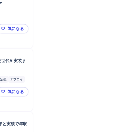
ア
気になる
【年収最大950万】バックオフィスをAIで変革するWeb
世代AI実装ま
定義
デプロイ
ジェクトリーダー
気になる
定
マネジメント
【東証グロース上場／DX推進・2000万～】最上流コン
果と実績で年収