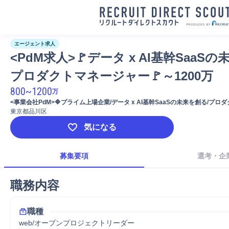
エージェント求人
<PdM求人>🚩データ x AI基幹SaaSの
プロダクトマネージャー🚩～1200万
800
~
1200
万
<事業会社PdM>🔷プライム上場企業/データ x AI基幹SaaSの未来を創る/プロダ
1200万
東京都品川区
気になる
募集要項
選考・企
職務内容
職種
web/オープンプロジェクトリーダー