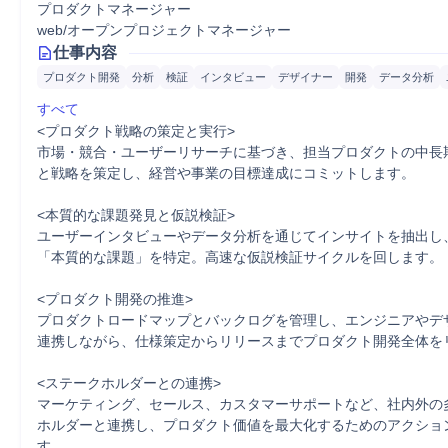
プロダクトマネージャー
web/オープンプロジェクトマネージャー
仕事内容
プロダクト開発
分析
検証
インタビュー
デザイナー
開発
データ分析
すべて
<プロダクト戦略の策定と実行>

市場・競合・ユーザーリサーチに基づき、担当プロダクトの中長
と戦略を策定し、経営や事業の目標達成にコミットします。

<本質的な課題発見と仮説検証>

ユーザーインタビューやデータ分析を通じてインサイトを抽出し
「本質的な課題」を特定。高速な仮説検証サイクルを回します。

<プロダクト開発の推進>

プロダクトロードマップとバックログを管理し、エンジニアやデ
連携しながら、仕様策定からリリースまでプロダクト開発全体をリ
<ステークホルダーとの連携>

マーケティング、セールス、カスタマーサポートなど、社内外の
ホルダーと連携し、プロダクト価値を最大化するためのアクショ
す。
