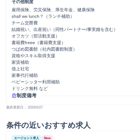
その他制度
雇用保険、労災保険、厚生年金、健康保険

shall we lunch？（ランチ補助）

チーム交際費

結婚祝い、出産祝い（同性パートナー/事実婚を含む）

オフカツ（部活動支援）

書籍費freee（書籍費支援）

つばめ図書館（社内図書館制度）

資格やスキル取得支援

家賃補助

借上社宅

家事代行補助

ベビーシッター利用補助

ドリンク無料 など
制度備考
最終更新日： 
2026/5/27
条件の近いおすすめ求人
エージェント求人
New