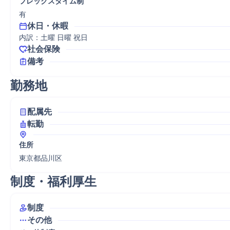
フレックスタイム制
有
休日・休暇
内訳：土曜 日曜 祝日
社会保険
備考
勤務地
配属先
転勤
住所
東京都品川区
制度・福利厚生
制度
その他