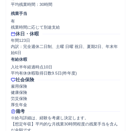
平均残業時間：30時間
残業手当
有

残業時間に応じて別途支給
休日・休暇
年間123日

内訳：完全週休二日制、土曜 日曜 祝日、夏期2日、年末年
始6日
有給休暇
入社半年経過時点10日

平均有休休暇取得日数9.5日(昨年度)
社会保険
雇用保険

健康保険

労災保険

厚生年金
備考
※給与詳細は、経験を考慮し決定します。

【想定年収】平均的な月残業30時間程度の残業手当を含ん
だ金額です
