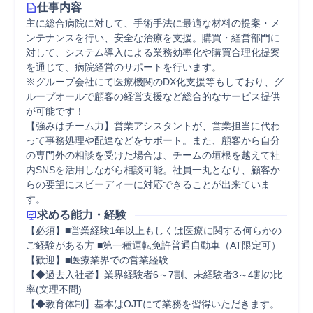
仕事内容
主に総合病院に対して、手術手法に最適な材料の提案・メ
ンテナンスを行い、安全な治療を支援。購買・経営部門に
対して、システム導入による業務効率化や購買合理化提案
を通じて、病院経営のサポートを行います。

※グループ会社にて医療機関のDX化支援等もしており、グ
ループオールで顧客の経営支援など総合的なサービス提供
が可能です！

【強みはチーム力】営業アシスタントが、営業担当に代わ
って事務処理や配達などをサポート。また、顧客から自分
の専門外の相談を受けた場合は、チームの垣根を越えて社
内SNSを活用しながら相談可能。社員一丸となり、顧客か
らの要望にスピーディーに対応できることが出来ていま
す。
求める能力・経験
【必須】■営業経験1年以上もしくは医療に関する何らかの
ご経験がある方 ■第一種運転免許普通自動車（AT限定可）

【歓迎】■医療業界での営業経験

【◆過去入社者】業界経験者6～7割、未経験者3～4割の比
率(文理不問)

【◆教育体制】基本はOJTにて業務を習得いただきます。