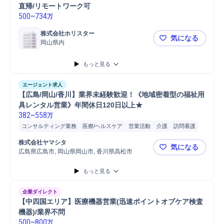
直帰/リモートワーク可
500
~
734
万
株式会社ホリスター
気になる
岡山県内
【西日本/ル
もっと見る
エージェント求人
【広島/岡山/香川】業界未経験歓迎！《地域密着型の福祉用
具レンタル営業》年間休日120日以上★ 
382
~
558
万
コンサルティング業務
医療/ヘルスケア
営業活動
介護
訪問看護
提案
介護保険
営業
販売
保険
普通自動車
顧客折衝
株式会社ヤマシタ
気になる
広島県広島市, 岡山県岡山市, 香川県高松市
【広島/岡
もっと見る
企業ダイレクト
【中四国エリア】医療機器営業(迅速ポイントオブケア検査
機器)/業界不問
500
~
800
万