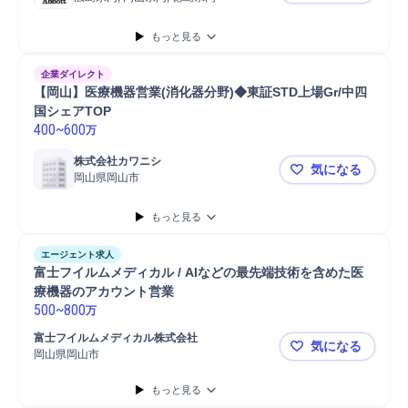
もっと見る
企業ダイレクト
【岡山】医療機器営業(消化器分野)◆東証STD上場Gr/中四
国シェアTOP
400
~
600
万
株式会社カワニシ
気になる
岡山県岡山市
【岡山】医療
もっと見る
エージェント求人
富士フイルムメディカル / AIなどの最先端技術を含めた医
療機器のアカウント営業
500
~
800
万
富士フイルムメディカル株式会社
気になる
岡山県岡山市
富士フイルム
もっと見る