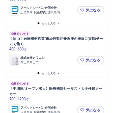
アボットジャパン合同会社
気になる
広島県内, 岡山県内, 徳島県内
【中四国エ
もっと見る
企業ダイレクト
【岡山】医療機器営業/未経験歓迎◆医療の発展に貢献/チー
ムで働く
400
~
600
万
株式会社カワニシ
気になる
岡山県岡山市
【岡山】医
もっと見る
企業ダイレクト
【中四国/オープン求人】医療機器セールス・大手外資メー
カー
700
~
1200
万
アボットジャパン合同会社
気になる
広島県内, 岡山県内, 徳島県内
【中四国/