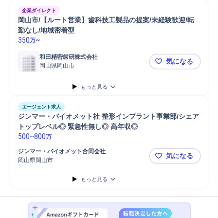
企業ダイレクト
岡山市/【ルート営業】歯科技工製品の提案/未経験歓迎/転
勤なし/地域密着型
350
~
万
和田精密歯研株式会社
気になる
岡山県岡山市
岡山市/【ル
もっと見る
エージェント求人
ジンマー・バイオメット社 整形インプラント事業部/シェア
トップレベル◎ 緊急性無し◎ 高年収◎
500
~
800
万
ジンマー・バイオメット合同会社
気になる
岡山県岡山市
ジンマー・
もっと見る