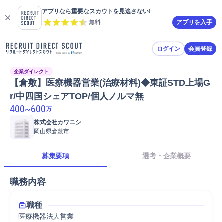
アプリなら重要なスカウトを見逃さない!
無料
アプリを入手
ログイン
会員登録
企業ダイレクト
【倉敷】医療機器営業(治療材料)◆東証STD上場G
r/中四国シェアTOP/個人ノルマ無
400
~
600
万
株式会社カワニシ
岡山県倉敷市
募集要項
選考・企業概要
職務内容
職種
医療機器法人営業