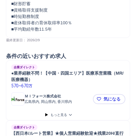
■財形貯蓄　

■資格取得支援制度

■時短勤務制度

■産休取得者の育休取得率100％

■平均勤続年数11.5年
最終更新日： 
2026/2/9
条件の近いおすすめ求人
企業ダイレクト
●業界経験不問！【中国・四国エリア】医療系営業職（MR/
医療機器）
570
~
670
万
ＭＩフォース株式会社
気になる
広島県内, 岡山県内, 香川県内
●業界経験
もっと見る
企業ダイレクト
【西日本/ルート営業】★個人営業経験歓迎★残業20H/直行