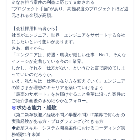
※なお担当案件の利益に応じて支給される

“プロジェクト手当”があり、高難易度のプロジェクトほど還
元される金額が高額。

【会社採用担当者から】

社長がエンジニア、世界一エンジニアをサポートする会社
にしたいという想いがあります。

さあ、個々から。

「エンジニアは、待遇・環境が厳しい仕事　No.1」そんな
イメージが定着している今のIT業界。

しかし、それを「仕方がない」というひと言で諦めてしま
っていいのだろうか。

いえ、私たちは「仕事の在り方を変えていく」エンジニア
の皆さまが理想のキャリアを築いていけるよう

「最高のサポート」をお届けすること希望に沿った案件の
ご紹介参画後のきめ細やかなフォロー。
求める能力・経験
《第二新卒歓迎／経験不問／学歴不問》IT業界で何らかの
実務経験がある方・プログラミングができる方

◆必須スキル：システム開発案件におけるコーディング実
務経験1年未満
