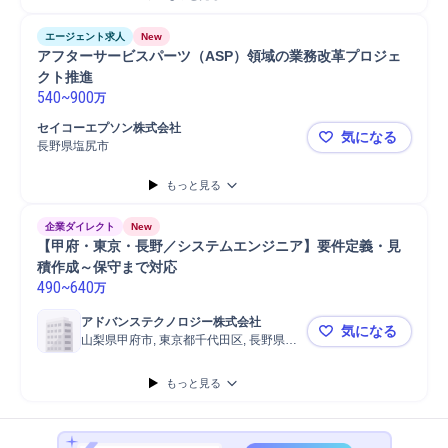
エージェント求人
New
アフターサービスパーツ（ASP）領域の業務改革プロジェ
クト推進
540
~
900
万
セイコーエプソン株式会社
気になる
長野県塩尻市
アフターサ
もっと見る
企業ダイレクト
New
【甲府・東京・長野／システムエンジニア】要件定義・見
積作成～保守まで対応
490
~
640
万
アドバンステクノロジー株式会社
気になる
山梨県甲府市, 東京都千代田区, 長野県長
【甲府・東
野市
もっと見る