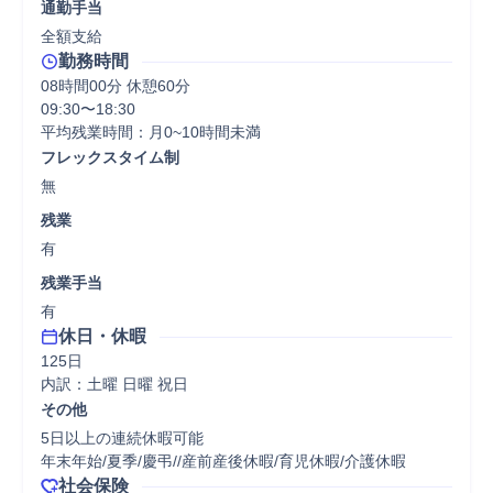
通勤手当
全額支給
勤務時間
08時間00分 休憩60分
09:30〜18:30

平均残業時間：月0~10時間未満
フレックスタイム制
無
残業
有
残業手当
有
休日・休暇
125日

内訳：土曜 日曜 祝日
その他
5日以上の連続休暇可能

年末年始/夏季/慶弔//産前産後休暇/育児休暇/介護休暇
社会保険