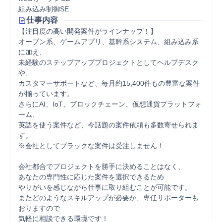
組み込み制御SE
仕事内容
【注目度の高い開発案件がラインナップ！】

オープン系、ゲームアプリ、基幹系システム、組み込み系
に加え、

未経験のステップアッププロジェクトとしてヘルプデスク
や、

カスタマーサポートなど、毎月約15,400件もの豊富な案件
が揃っています。

さらにAI、IoT、ブロックチェーン、仮想通貨プラットフォ
ーム、

英語を使う案件など、今話題の案件依頼も多数寄せられま
す。

※会社としてブラックな案件は受注しません！

会社都合でプロジェクトを勝手に決めることはなく、

あなたの専門性に応じた案件を選択できるため

やりがいを感じながら仕事に取り組むことが可能です。

またどのようなスキルアップが必要か、専任サポーターも
おりますので

気軽に相談できる環境です！
