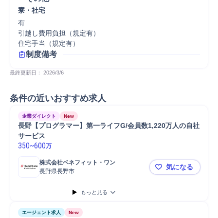
寮・社宅
有

引越し費用負担（規定有）

住宅手当（規定有）
制度備考
最終更新日： 
2026/3/6
条件の近いおすすめ求人
企業ダイレクト
New
長野【プログラマー】第一ライフG/会員数1,220万人の自社
サービス
350
~
600
万
株式会社ベネフィット・ワン
気になる
長野県長野市
長野【プログ
もっと見る
エージェント求人
New