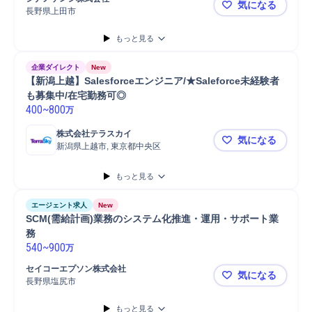
気になる
長野県上田市
製造実行シス
もっと見る
企業ダイレクト
New
【新潟上越】Salesforceエンジニア/★Saleforce未経験者
も募集中/在宅勤務可◎
400
~
800
万
株式会社テラスカイ
気になる
新潟県上越市, 東京都中央区
【新潟上越】S
もっと見る
エージェント求人
New
SCM(需給計画)業務のシステム化推進・運用・サポート業
務
540
~
900
万
セイコーエプソン株式会社
気になる
長野県塩尻市
SCM(需給
もっと見る