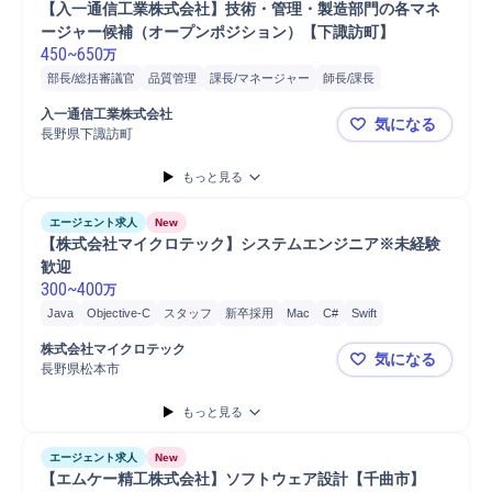
【入一通信工業株式会社】技術・管理・製造部門の各マネ
ージャー候補（オープンポジション）【下諏訪町】
450
~
650
万
部長/総括審議官
品質管理
課長/マネージャー
師長/課長
課長/参事官
検査機器調整/検査
クレーム対応
経理
課長
提案
入一通信工業株式会社
気になる
原価計算
製品
部長
開発
品質保証
IoT
分析
長野県下諏訪町
【入一通信
情報セキュリティ
マネジメント
もっと見る
エージェント求人
New
【株式会社マイクロテック】システムエンジニア※未経験
歓迎
300
~
400
万
Java
Objective-C
スタッフ
新卒採用
Mac
C#
Swift
Visual Basic
研修実施
人材紹介/派遣
C
プロジェクト
株式会社マイクロテック
気になる
プログラミング
C++
システム開発
ソフトウェア
Python
PHP
長野県松本市
【株式会社
開発
iOS
もっと見る
エージェント求人
New
【エムケー精工株式会社】ソフトウェア設計【千曲市】