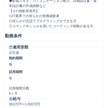
◆歓迎スキル：コミュニケーション能力、詳細設計書・基
本設計書の作成経験など

【その他歓迎条件】

◎IT業界での何らかの実務経験者

◎何らかの言語でプログラミングができる方

◎コマンドやシェルを用いたコーディング経験がある方
勤務条件
雇用形態
正社員
契約期間
無
試用期間
有

試用期間月数:

6ヶ月
給与
350万円〜1,000万円