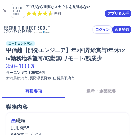
アプリなら重要なスカウトを見逃さない!
無料
アプリを入手
ログイン
会員登録
エージェント求人
甲信越【開発エンジニア】年2回昇給賞与/年休12
5/勤務地希望可/転勤無/リモート/残業少
350
~
1000
万
ラーニンギフト株式会社
新潟県新潟市, 長野県長野市, 山梨県甲府市
募集要項
選考・企業概要
職務内容
職種
汎用機SE
web/オープンSE