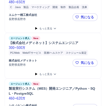
480
~
650
万
C
Java
製品
マーケティング
開発
制作
製品企画
洗車
家電製品
製品制作
JavaScript
外注管理
調理
道路
店舗
家電
エムケー精工株式会社
気になる
C++
ソフトウェア
長野県長野市
【エムケー
もっと見る
エージェント求人
New
【株式会社メディネット】システムエンジニア
300
~
500
万
PC/Web
Web/ITサービス
医療/ヘルスケア
スケジュール策定
テスト
ヒアリング
開発
システム開発
C#
仕様設計
UIデザイン
株式会社メディネット
気になる
デザイン
ASP.NET
JavaScript
コーディング
要件定義
長野県長野市
【株式会社
もっと見る
エージェント求人
New
製造実行システム（MES）開発エンジニア／Python・SQ
L・PostgreSQL
460
~
620
万
シナノケンシ株式会社