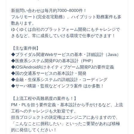
新規問い合わせは毎月約7000~8000件！

フルリモート(完全在宅勤務）、ハイブリット勤務案件も多
数あります。

ゆくゆくは自社のプラットフォーム開発にもチャレンジで
きるなど、常に成長していける環境で仕事ができます！

【主な案件例】

◆ブライダル関連Webサービスの基本・詳細設計（Java）

◆医療系システム開発PJの基本設計（PHP）

◆iOS/Android向けネイティブゲーム開発PJの要件定義

◆国の交通系サービスの基本設計・開発

◆金融・生保系システムの詳細設計・コーディング

◆サーバ構築・監視などインフラ案件 ほか多数！

【上流工程や高難易度の案件も！】

PM・PLを担う要件定義・基本設計から手がけるなど、上流
工程へのチャレンジも大歓迎です。

担当プロジェクトの決定権はエンジニアにありますので、

「こんなことに挑戦したい」といったご要望があれば積極
的に発信してください！
