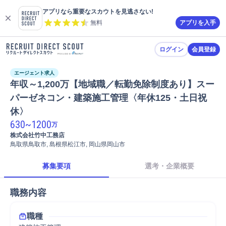
アプリなら重要なスカウトを見逃さない!
無料
アプリを入手
ログイン
会員登録
エージェント求人
年収～1,200万【地域職／転勤免除制度あり】スー
パーゼネコン・建築施工管理〈年休125・土日祝
休〉
630
~
1200
万
株式会社竹中工務店
鳥取県鳥取市, 島根県松江市, 岡山県岡山市
募集要項
選考・企業概要
職務内容
職種