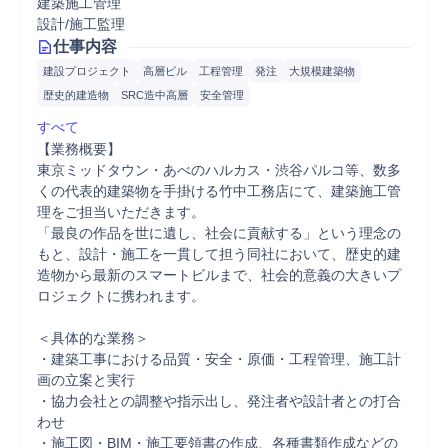
建築施工管理
設計/施工監理
仕事内容
建設プロジェクト
高層ビル
工程管理
発注
大規模建築物
歴史的建造物
SRC造中高層
安全管理
すべて
【業務概要】

東京ミッドタウン・あべのハルカス・渋谷パルコ等、数多
くの代表的建築物を手掛ける竹中工務店にて、建築施工管
理をご担当いただきます。

「最良の作品を世に遺し、社会に貢献する」という理念の
もと、設計・施工を一貫して担う同社において、歴史的建
造物から最新のスマートビルまで、社会的意義の大きいプ
ロジェクトに携われます。

＜具体的な業務＞

・建築工事における品質・安全・原価・工程管理、施工計
画の立案と実行

・協力会社との調整や指示出し、発注者や設計者との打合
わせ

・施工図・BIM・施工要領書の作成、各種書類作成などの