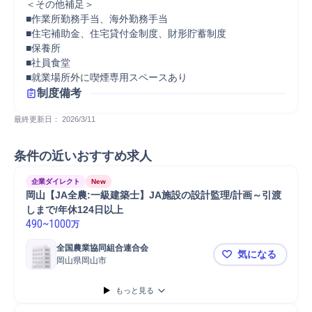
＜その他補足＞

■作業所勤務手当、海外勤務手当

■住宅補助金、住宅貸付金制度、財形貯蓄制度

■保養所

■社員食堂

■就業場所外に喫煙専用スペースあり
制度備考
最終更新日： 
2026/3/11
条件の近いおすすめ求人
企業ダイレクト
New
岡山【JA全農:一級建築士】JA施設の設計監理/計画～引渡
しまで/年休124日以上
490
~
1000
万
全国農業協同組合連合会
気になる
岡山県岡山市
岡山【JA全
もっと見る