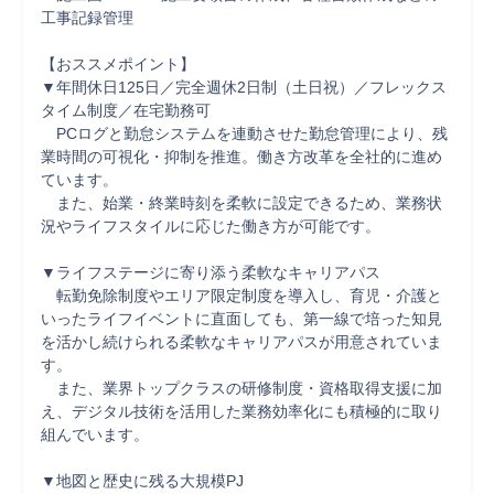
工事記録管理

【おススメポイント】

▼年間休日125日／完全週休2日制（土日祝）／フレックス
タイム制度／在宅勤務可

　PCログと勤怠システムを連動させた勤怠管理により、残
業時間の可視化・抑制を推進。働き方改革を全社的に進め
ています。

　また、始業・終業時刻を柔軟に設定できるため、業務状
況やライフスタイルに応じた働き方が可能です。

▼ライフステージに寄り添う柔軟なキャリアパス

　転勤免除制度やエリア限定制度を導入し、育児・介護と
いったライフイベントに直面しても、第一線で培った知見
を活かし続けられる柔軟なキャリアパスが用意されていま
す。

　また、業界トップクラスの研修制度・資格取得支援に加
え、デジタル技術を活用した業務効率化にも積極的に取り
組んでいます。

▼地図と歴史に残る大規模PJ
