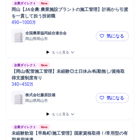
企業ダイレクト
New
岡山【JA全農:農業施設プラントの施工管理】計画から引渡
を一貫して担う技術職
490
~
1000
万
全国農業協同組合連合会
気になる
岡山県岡山市
岡山【JA
もっと見る
企業ダイレクト
New
【岡山/配管施工管理】未経験◎土日休み/転勤無し/資格取
得支援制度有り
340
~
450
万
株式会社藤原設備
気になる
岡山県岡山市
【岡山/配
もっと見る
企業ダイレクト
New
未経験歓迎【早島町/施工管理】国家資格取得！/常用型の有
期雇用派遣