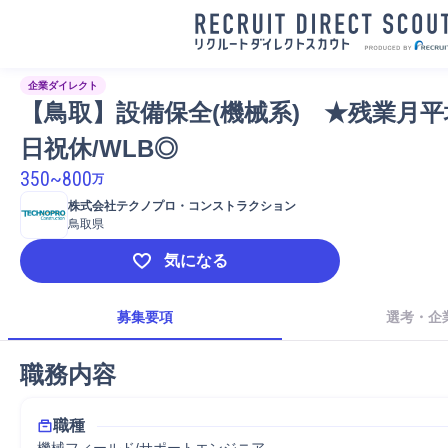
企業ダイレクト
【鳥取】設備保全(機械系)　★残業月平均
日祝休/WLB◎
350
~
800
万
株式会社テクノプロ・コンストラクション
鳥取県
気になる
募集要項
選考・企
職務内容
職種