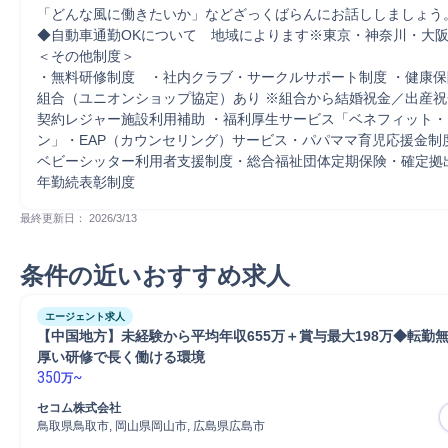
「どんな風に働きたいか」などざっくばらんにお話ししましょう。 
◆自動車通勤OKについて　地域によります※東京・神奈川・大阪は
＜その他制度＞ 

・無料研修制度　・社内クラブ・サークルサポート制度 ・健康
組合（ユニオンショップ協定）あり ※組合から結婚祝金／出産祝
契約レジャー施設利用補助 ・福利厚生サービス「ベネフィット
ン」・EAP（カウンセリング）サービス・パパママ育児応援金制
ベビーシッター利用者支援制度・総合福祉団体定期保険・確定拠
年勤続表彰制度
最終更新日： 
2026/3/13
条件の近いおすすめ求人
エージェント求人
【中国地方】未経験から平均年収655万＋賞与最大198万◆転勤
厚い研修で長く働ける環境
350
~
万
セコム株式会社
鳥取県鳥取市, 岡山県岡山市, 広島県広島市