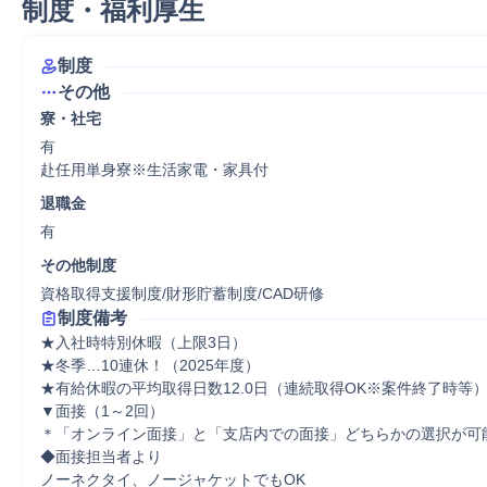
制度・福利厚生
制度
その他
寮・社宅
有

赴任用単身寮※生活家電・家具付
退職金
有
その他制度
資格取得支援制度/財形貯蓄制度/CAD研修
制度備考
★入社時特別休暇（上限3日） 

★冬季…10連休！（2025年度） 

★有給休暇の平均取得日数12.0日（連続取得OK※案件終了時等） 
▼面接（1～2回） 

＊「オンライン面接」と「支店内での面接」どちらかの選択が可能
◆面接担当者より 

ノーネクタイ、ノージャケットでもOK 
