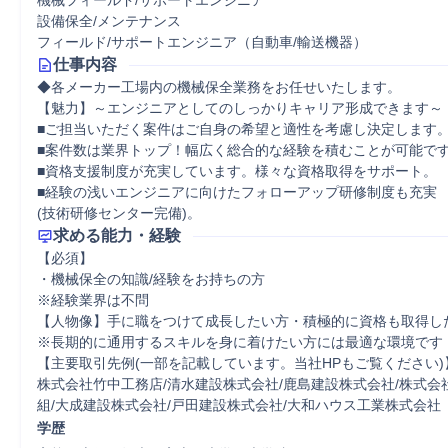
機械フィールド/サポートエンジニア
設備保全/メンテナンス
フィールド/サポートエンジニア（自動車/輸送機器）
仕事内容
◆各メーカー工場内の機械保全業務をお任せいたします。

【魅力】～エンジニアとしてのしっかりキャリア形成できます～ 

■ご担当いただく案件はご自身の希望と適性を考慮し決定します。 
■案件数は業界トップ！幅広く総合的な経験を積むことが可能です。
■資格支援制度が充実しています。様々な資格取得をサポート。 

■経験の浅いエンジニアに向けたフォローアップ研修制度も充実 

(技術研修センター完備)。
求める能力・経験
【必須】

・機械保全の知識/経験をお持ちの方

※経験業界は不問

【人物像】手に職をつけて成長したい方・積極的に資格も取得した
※長期的に通用するスキルを身に着けたい方には最適な環境です！
【主要取引先例(一部を記載しています。当社HPもご覧ください)】
株式会社竹中工務店/清水建設株式会社/鹿島建設株式会社/株式会社
組/大成建設株式会社/戸田建設株式会社/大和ハウス工業株式会社
学歴