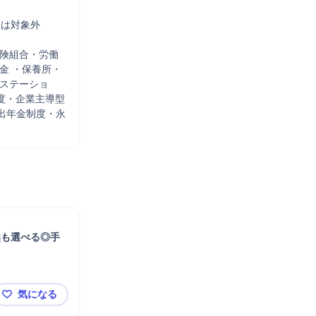


対象外 

保険組合・労働
金 ・保養所・
・ステーショ
度・企業主導型
出年金制度・永
無も選べる◎手
気になる
【中国地方】未経験から平均年収655万＋賞与最大19