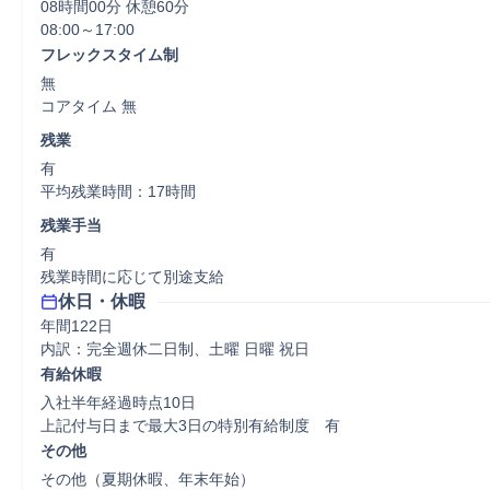
08時間00分 休憩60分
フレックスタイム制
無

コアタイム 無  
残業
有

平均残業時間：17時間
残業手当
有

残業時間に応じて別途支給
休日・休暇
年間122日

内訳：完全週休二日制、土曜 日曜 祝日
有給休暇
入社半年経過時点10日

上記付与日まで最大3日の特別有給制度　有
その他
その他（夏期休暇、年末年始）