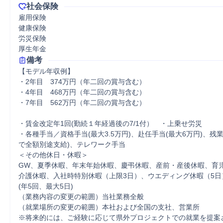
社会保険
雇用保険

健康保険

労災保険

厚生年金
備考
【モデル年収例】 

・2年目　374万円（年二回の賞与含む） 

・4年目　468万円（年二回の賞与含む） 

・7年目　562万円（年二回の賞与含む） 

・賃金改定年1回(勤続１年経過後の7/1付）　・上乗せ労災 

・各種手当／資格手当(最大3.5万円)、赴任手当(最大6万円)、残業
で全額別途支給)、テレワーク手当 

＜その他休日・休暇＞ 

GW、夏季休暇、年末年始休暇、慶弔休暇、産前・産後休暇、育児休
介護休暇、入社時特別休暇（上限3日）、ウエディング休暇（5日
(年5回、最大5日) 

（業務内容の変更の範囲）当社業務全般 

（就業場所の変更の範囲）本社および全国の支社、営業所 

※将来的には、ご経験に応じて県外プロジェクトでの就業を提案