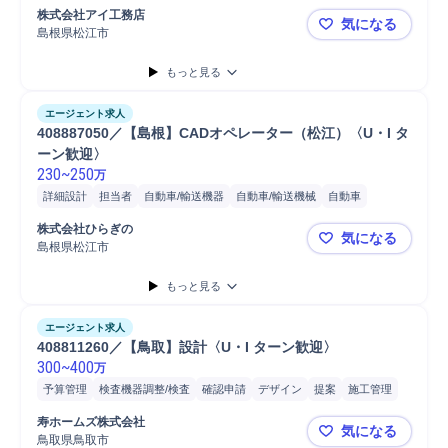
株式会社アイ工務店
気になる
島根県松江市
【島根県松
もっと見る
エージェント求人
408887050／【島根】CADオペレーター（松江）〈U・I タ
ーン歓迎〉
230
~
250
万
詳細設計
担当者
自動車/輸送機器
自動車/輸送機械
自動車
普通自動車
施工管理
施工管理技士
株式会社ひらぎの
気になる
島根県松江市
408887
もっと見る
エージェント求人
408811260／【鳥取】設計〈U・I ターン歓迎〉
300
~
400
万
予算管理
検査機器調整/検査
確認申請
デザイン
提案
施工管理
基本設計
ヒアリング
スタッフ
建築確認申請
プレゼンテーション
寿ホームズ株式会社
気になる
実施設計
許認可申請
書類作成
自動車/輸送機器
自動車/輸送機械
鳥取県鳥取市
4088112