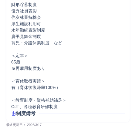
財形貯蓄制度

優秀社員表彰

住友林業持株会

厚生施設利用可

永年勤続表彰制度

慶弔見舞金制度

育児・介護休業制度　など

＜定年＞

65歳

※再雇用制度あり

＜育休取得実績＞

有（育休後復帰率100%）

＜教育制度・資格補助補足＞

OJT、各種教育研修制度
制度備考
最終更新日： 
2026/3/17