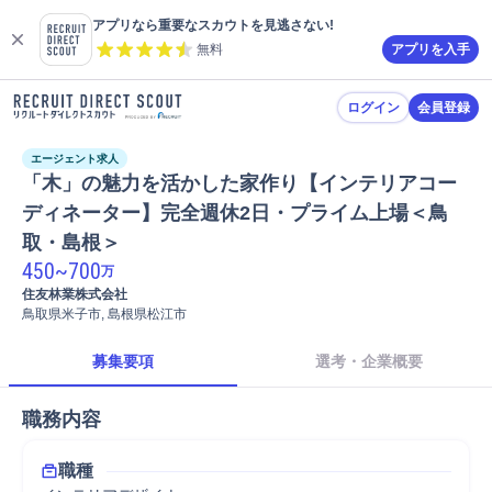
アプリなら重要なスカウトを見逃さない!
無料
アプリを入手
ログイン
会員登録
エージェント求人
「木」の魅力を活かした家作り【インテリアコー
ディネーター】完全週休2日・プライム上場＜鳥
取・島根＞
450
~
700
万
住友林業株式会社
鳥取県米子市, 島根県松江市
募集要項
選考・企業概要
職務内容
職種