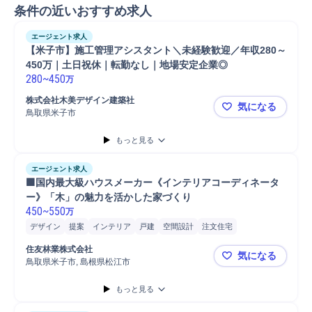
条件の近いおすすめ求人
エージェント求人
【米子市】施工管理アシスタント＼未経験歓迎／年収280～
450万｜土日祝休｜転勤なし｜地場安定企業◎
280
~
450
万
株式会社木美デザイン建築社
気になる
鳥取県米子市
【米子市】
もっと見る
エージェント求人
🟩国内最大級ハウスメーカー《インテリアコーディネータ
ー》「木」の魅力を活かした家づくり
450
~
550
万
デザイン
提案
インテリア
戸建
空間設計
注文住宅
家具/インテリア
デザイナー
内装/インテリア設計
空間デザイン
住友林業株式会社
気になる
鳥取県米子市, 島根県松江市
🟩国内最
もっと見る