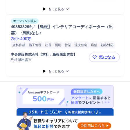
自動車
普通自動車
もっと見る
エージェント求人
408538299／【島根】インテリアコーディネーター（出
雲）〈転勤なし〉
250
~
400
万
資料作成
施工管理
社長
照明
営業
注文住宅
店舗
顧客対応
自動車/輸送機器
自動車/輸送機械
家具/インテリア
自動車運転
中央建設株式会社【本社：島根県出雲市】
気になる
自動車
普通自動車
接客
インテリア
販売
島根県出雲市
408538
もっと見る