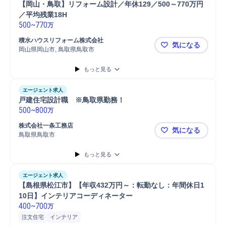
【岡山・鳥取】リフォーム設計／年休129／500～770万円
／平均残業18H
500
~
770
万
積水ハウスリフォーム株式会社
気になる
岡山県岡山市, 鳥取県鳥取市
【岡山・鳥取
もっと見る
エージェント求人
戸建住宅設計職　※鳥取県勤務！  
500
~
800
万
株式会社一条工務店
気になる
鳥取県鳥取市
戸建住宅設
もっと見る
エージェント求人
【島根県松江市】【年収432万円～：転勤なし：年間休日1
10日】インテリアコーディネーター
400
~
700
万
注文住宅
インテリア