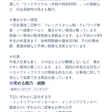
通じた「ウッドサイクル（木材の持続利用）」への貢献な
ど、社会貢献性の高さも魅力。

🔽働きやすい環境

⇒完全週休二日制で、フレックスタイム制・テレワーク制
度・ノー残業デーなど、働きやすい環境が整っています。

産後パパ育休の取得実績も多数あります。また子供が小学6
年生の年度末まで、短時間勤務や週休3日制、子の行事休
暇、看護休暇など手厚い制度を充実させています。

🔽社風

中途入社者も多く、そのほとんどが離職しないなど、働き
やすい環境が整っています。また、国内の木造注文住宅メ
ーカーでトップクラスの実績を誇るため、お客様に対して
安心して提案できる商品を扱っています。
求める能力・経験
家具/インテリア
インテリア
下記いずれかに該当する方

・インテリアコーディネーター、インテリアプランナー、
建築士のいずれかのご資格をお持ちの方
