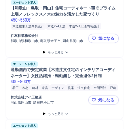
エージェント求人
【和歌山・鳥取・岡山】住宅コーディネート職※プライム
上場／フレックス／木の魅力を活かした家づくり
450
~
550
万
木造在来工法内装設計
木造2x4工法
木造2x4工法内装設計
木造在来工法
家具/インテリア
家具
デザイン
提案
照明
住友林業株式会社
気になる
インテリア
注文住宅
和歌山県和歌山市, 鳥取県米子市, 岡山県岡山市
【和歌山・
もっと見る
エージェント求人
通勤圏内で安定就業【木造注文住宅のインテリアコーディ
ネーター】女性活躍推・転勤無し・完全週休2日制
400
~
800
万
着工
木材
建材
家具
デザイン
提案
注文住宅
空間設計
戸建
ヒアリング
インテリア
家具/インテリア
デザイナー
株式会社アイ工務店
気になる
内装/インテリア設計
空間デザイン
岡山県岡山市, 島根県松江市
通勤圏内で
もっと見る
エージェント求人