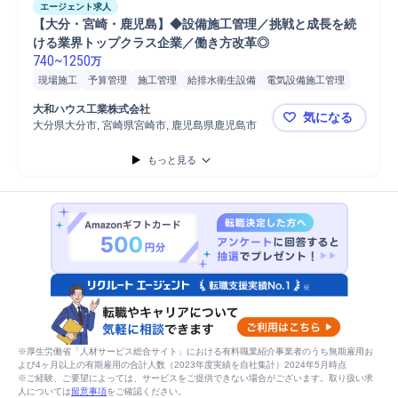
エージェント求人
【大分・宮崎・鹿児島】◆設備施工管理／挑戦と成長を続
ける業界トップクラス企業／働き方改革◎
740
~
1250
万
現場施工
予算管理
施工管理
給排水衛生設備
電気設備施工管理
品質管理
商業施設
空調設備
オフィスビル
工程管理
給排水設備
大和ハウス工業株式会社
気になる
給排水施工管理
現場代理人
店舗
給排水衛生設備施工管理
大分県大分市, 宮崎県宮崎市, 鹿児島県鹿児島市
【大分・宮
空調設備施工管理
電気設備
工場
病院
物流施設
現場責任者
もっと見る
施工管理技士
※厚生労働省「人材サービス総合サイト」における有料職業紹介事業者のうち無期雇用お
よび4ヶ月以上の有期雇用の合計人数（2023年度実績を自社集計）2024年5月時点
※ご経験、ご要望によっては、サービスをご提供できない場合がございます。取り扱い求
人については
留意事項
をご確認ください。