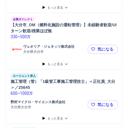
もっと見る
企業ダイレクト
【大分市_OM（燃料化施設の運転管理）】未経験者歓迎/UI
ターン歓迎/残業ほぼ無
330
~
500
万
ヴェオリア・ジェネッツ株式会社
気になる
大分県大分市
【大分市_O
もっと見る
エージェント求人
施工管理（管）「1級管工事施工管理技士」＜正社員_大分
＞／25645
600
~
1000
万
野村マイクロ・サイエンス株式会社
気になる
大分県大分市
施工管理（管
もっと見る