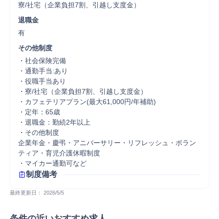
寮/社宅（企業負担7割、引越し支度金）
退職金
有
その他制度
・社会保険完備

・通勤手当:あり

・役職手当あり

・寮/社宅（企業負担7割、引越し支度金）

・カフェテリアプラン(最大61,000円/年補助)

・定年：65歳

・退職金：勤続2年以上

・その他制度

企業年金・慶弔・アニバーサリー・リフレッシュ・ボラン
ティア・育児介護休暇制度

・マイカー通勤可など
制度備考
最終更新日： 
2026/5/5
条件の近いおすすめ求人