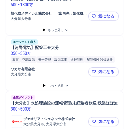
500
~
1300
万
旭化成メディカル株式会社　（出向先：旭化成メ
気になる
ディカルMT株式会社）
大分県大分市
🟩医療機
もっと見る
エージェント求人
【河野電気】配管工＠大分
350
~
550
万
教育
空調設備
安全管理
設備工事
進捗管理
配管/衛生設備経験
品質管理
配管工
給排水設備
消防設備/防災設備
給排水衛生設備
ワカサ有限会社
気になる
消火
マネジメント
施工管理
消防設備
大分県大分市
【河野電気
もっと見る
企業ダイレクト
【大分市】水処理施設の運転管理/未経験者歓迎/残業ほぼ無
300
~
500
万
ヴェオリア・ジェネッツ株式会社
気になる
大分県大分市, 大分県大分市
【大分市】