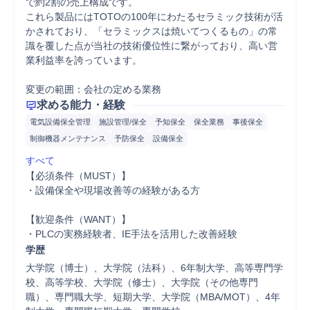
で約2割の売上構成です。

これら製品にはTOTOの100年にわたるセラミック技術が活
かされており、「セラミックスは焼いてつくるもの」の常
識を覆した点が当社の技術優位性に繋がっており、高い営
業利益率を誇っています。

変更の範囲：会社の定める業務
求める能力・経験
電気設備保全管理
施設管理/保全
予知保全
保全業務
事後保全
制御機器メンテナンス
予防保全
設備保全
すべて
【必須条件（MUST）】

・設備保全や現場改善等の経験がある方

【歓迎条件（WANT）】

・PLCの実務経験者、IE手法を活用した改善経験
学歴
大学院（博士）、大学院（法科）、6年制大学、高等専門学
校、高等学校、大学院（修士）、大学院（その他専門
職）、専門職大学、短期大学、大学院（MBA/MOT）、4年