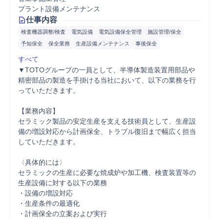
プラント設備メンテナンス
仕事内容
検査機器調整/検査
電気設備
電気設備保全管理
施設管理/保全
予知保全
保全業務
生産設備メンテナンス
事後保全
すべて
▼TOTOグループの一員として、半導体製造装置用部品や
精密部品の製造を手掛ける当社において、以下の業務を行
っていただきます。

【業務内容】

セラミック製品の安定生産を支える技術員として、生産設
備の増設対応から計画保全、トラブル復旧まで幅広く担当
していただきます。

〈具体的には〉

セラミックの生産に必要な焼成炉や加工機、検査装置等の
生産設備に対する以下の業務

・設備の増設対応

・生産条件の最適化

・計画保全の立案および実行
