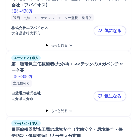
会社エフバイオス】
308
~
420
万
巡回
点検
メンテナンス
モニター監視
発電所
株式会社エフバイオス
気になる
大分県豊後大野市
【豊後大野
もっと見る
エージェント求人
第ニ種電気主任技術者/大分/再エネ×テックのメガベンチャ
ー企業
500
~
800
万
主任技術者
自然電力株式会社
気になる
大分県大分市
第ニ種電気
もっと見る
エージェント求人
🟩医療機器製造工場の環境安全（労働安全・環境保全・保
安防災・健康管理）/大分県大分市🟩