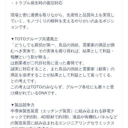
・トラブル発生時の復旧対応

現場と密に連携を取りながら、生産性と品質向上を実現し
ていく、モノづくりの根幹を支えるやりがいのあるポジシ
ョンです。

▼TOTOグループ共通風土

「どうしても親切が第一、良品の供給、需要家の満足が掴
むべき実体で、その実体を握り得れば、結果として利益・
報酬という影が映る」

は創業者が二代目社長に送った書簡です。

誠実に対応すること、また良品の供給と需要家（顧客）の
満足を追求することが結果として利益として返ってくる、
との考えです。

この考えはTOTOのみならず、グループ各社にも脈々と受
け継がれているDNAです。

▼製品競争力

半導体製造装置（エッチング装置）に組み込まれる静電チ
ャックで約5割、AD部材で約3割、液晶や有機ELパネルなど
の製造装置に組み込まれるエンジニアリングセラミックス