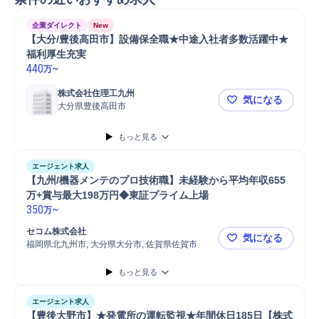
企業ダイレクト
New
【大分/豊後高田市】設備保全職★中途入社者多数活躍中★
福利厚生充実
440
~
万
株式会社住理工九州
気になる
大分県豊後高田市
【大分/豊
もっと見る
エージェント求人
【九州/機器メンテのプロ技術職】未経験から平均年収655
万+賞与最大198万円◆東証プライム上場 
350
~
万
セコム株式会社
気になる
福岡県北九州市, 大分県大分市, 佐賀県佐賀市
【九州/機器
もっと見る
エージェント求人
【豊後大野市】★発電所の運転監視★年間休日185日【株式