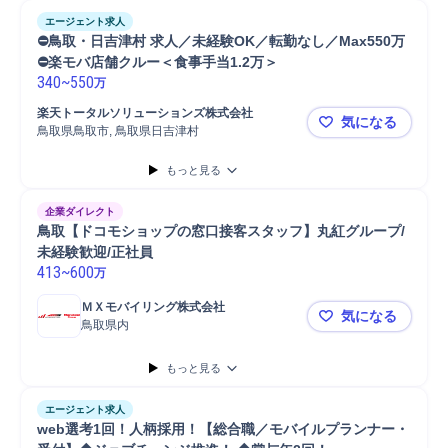
エージェント求人
⛔鳥取・日吉津村 求人／未経験OK／転勤なし／Max550万
⛔楽モバ店舗クルー＜食事手当1.2万＞ 
340
~
550
万
楽天トータルソリューションズ株式会社
気になる
鳥取県鳥取市, 鳥取県日吉津村
⛔鳥取・日吉
もっと見る
企業ダイレクト
鳥取【ドコモショップの窓口接客スタッフ】丸紅グループ/
未経験歓迎/正社員
413
~
600
万
ＭＸモバイリング株式会社
気になる
鳥取県内
鳥取【ドコ
もっと見る
エージェント求人
web選考1回！人柄採用！【総合職／モバイルプランナー・