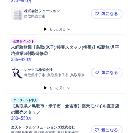
320
~
500
万
株式会社フュージョン
気になる
鳥取県倉吉市
★未経験歓迎
もっと見る
企業ダイレクト
未経験歓迎【鳥取(米子)/接客スタッフ(携帯)】転勤無/月平
均残業5時間/研修◎
336
~
420
万
レックス株式会社
気になる
鳥取県米子市, 鳥取県米子市, 鳥取県米子
未経験歓迎【
市
もっと見る
エージェント求人
【鳥取県／鳥取市・米子市・倉吉市】楽天モバイル直営店
の販売スタッフ
300
~
550
万
楽天トータルソリューションズ株式会社
気になる
鳥取県鳥取市, 鳥取県倉吉市, 鳥取県米子市