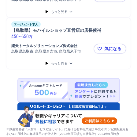
【鳥取県／
もっと見る
エージェント求人
【鳥取県】モバイルショップ直営店の店長候補
450
~
650
万
楽天トータルソリューションズ株式会社
気になる
鳥取県鳥取市, 鳥取県倉吉市, 鳥取県米子市
【鳥取県】
もっと見る
※厚生労働省「人材サービス総合サイト」における有料職業紹介事業者のうち無期雇用お
よび4ヶ月以上の有期雇用の合計人数（2023年度実績を自社集計）2024年5月時点