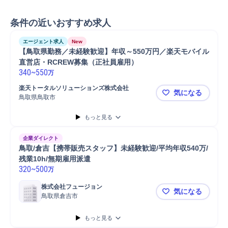
条件の近いおすすめ求人
エージェント求人
New
【鳥取県勤務／未経験歓迎】年収～550万円／楽天モバイル
直営店・RCREW募集（正社員雇用）
340
~
550
万
楽天トータルソリューションズ株式会社
気になる
鳥取県鳥取市
【鳥取県勤
もっと見る
企業ダイレクト
鳥取/倉吉【携帯販売スタッフ】未経験歓迎/平均年収540万/
残業10h/無期雇用派遣
320
~
500
万
株式会社フュージョン
気になる
鳥取県倉吉市
鳥取/倉吉【
もっと見る