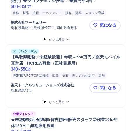
受付】◆ジョブチェンジ推進！ ◆賞与年2回！
300
~
350
万
事務
製品
広報
マネジメント
接客
提案
スタッフ育成
店舗/施設運営
研修企画
ホテル
人事
営業
スタッフ
販売
店舗
株式会社マーキュリー
気になる
鳥取県鳥取市, 島根県松江市, 岡山県倉敷市
web選考
もっと見る
エージェント求人
【鳥取県勤務／未経験歓迎】年収～550万円／楽天モバイル
直営店・RCREW募集（正社員雇用） 
340
~
550
万
携帯電話/PC/PC周辺機器
販売
提案
問い合わせ対応
店舗
在庫管理
電話応対
スタッフ
楽天トータルソリューションズ株式会社
気になる
鳥取県鳥取市
【鳥取県勤
もっと見る
企業ダイレクト
★未経験歓迎★[鳥取/倉吉]携帯販売スタッフ◎残業10h/年
休120日！無期雇用派遣