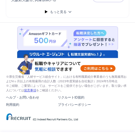
大阪府大阪市, 兵庫県神戸市
🟩国内最
もっと見る
※厚生労働省「人材サービス総合サイト」における有料職業紹介事業者のうち無期雇用お
よび4ヶ月以上の有期雇用の合計人数（2023年度実績を自社集計）2024年5月時点
※ご経験、ご要望によっては、サービスをご提供できない場合がございます。取り扱い求
人については
留意事項
をご確認ください。
ヘルプ・お問い合わせ
リクルートID規約
利用規約
プライバシーポリシー