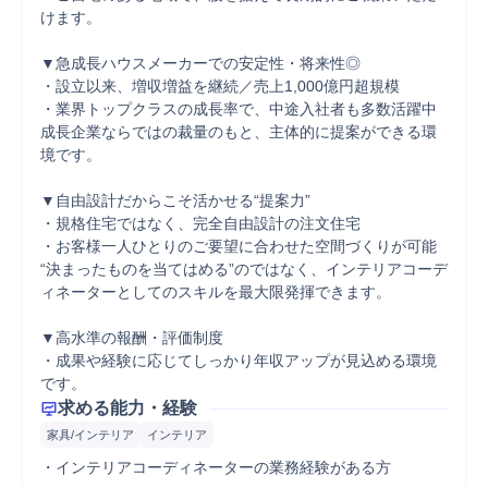
けます。

▼急成長ハウスメーカーでの安定性・将来性◎

・設立以来、増収増益を継続／売上1,000億円超規模

・業界トップクラスの成長率で、中途入社者も多数活躍中

成長企業ならではの裁量のもと、主体的に提案ができる環
境です。

▼自由設計だからこそ活かせる“提案力”

・規格住宅ではなく、完全自由設計の注文住宅

・お客様一人ひとりのご要望に合わせた空間づくりが可能

“決まったものを当てはめる”のではなく、インテリアコーデ
ィネーターとしてのスキルを最大限発揮できます。

▼高水準の報酬・評価制度

・成果や経験に応じてしっかり年収アップが見込める環境
です。
求める能力・経験
家具/インテリア
インテリア
・インテリアコーディネーターの業務経験がある方