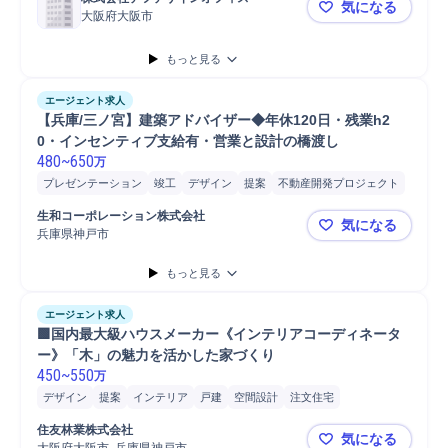
気になる
大阪府大阪市
【大阪/設計
もっと見る
エージェント求人
【兵庫/三ノ宮】建築アドバイザー◆年休120日・残業h2
0・インセンティブ支給有・営業と設計の橋渡し
480
~
650
万
プレゼンテーション
竣工
デザイン
提案
不動産開発プロジェクト
商談
事業計画
開発
実施設計
マンション
工事監理
不動産開発
生和コーポレーション株式会社
気になる
開発プロジェクト
品質管理
着工
プロジェクト
進捗管理
兵庫県神戸市
【兵庫/三
営業担当
営業
成約
建築確認申請
建築内装研究
建築条件整理
もっと見る
建築板金職人
建築製品企画
建築製品開発
建築デザイン研究
建築基準法
建築用装飾材
建築用装飾材取扱
設計評価
エージェント求人
設計荷重を算定
設計支援
設計補佐
設計レビュー
設計会社選定
🟩国内最大級ハウスメーカー《インテリアコーディネータ
設計マネジメント
設計会社管理折衝
設計図作成
ー》「木」の魅力を活かした家づくり
450
~
550
万
デザイン
提案
インテリア
戸建
空間設計
注文住宅
家具/インテリア
デザイナー
内装/インテリア設計
空間デザイン
住友林業株式会社
気になる