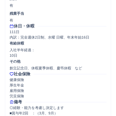
有
残業手当
有
休日・休暇
111日

内訳：完全週休2日制、水曜 日曜、年末年始16日
有給休暇
入社半年経過：

10日
その他
創立記念日、休暇夏季休暇、慶弔休暇　など
社会保険
健康保険

厚生年金

雇用保険

労災保険
備考
◎経験・能力を考慮し決定します

■賞与年2回　：（3月、9月）
