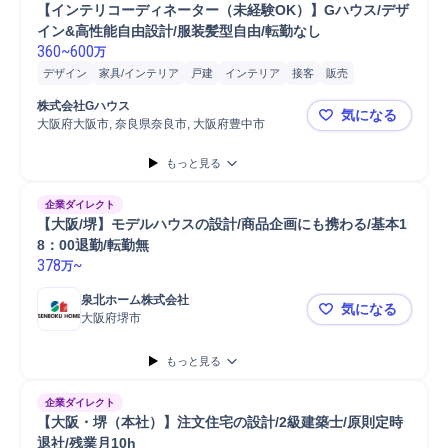
【インテリコーディネーター（未経験OK）】Gハウス/デザ
イン&高性能自由設計/服装髪型自由/転勤なし
360
~
600
万
デザイン
家具/インテリア
戸建
インテリア
接客
販売
株式会社Gハウス
気になる
大阪府大阪市, 奈良県奈良市, 大阪府豊中市
【インテリ
もっと見る
企業ダイレクト
【大阪/堺】モデルハウスの設計/商品企画にも携わる/基本1
8：00退勤/転勤無
378
~
万
泉北ホーム株式会社
気になる
大阪府堺市
【大阪/堺】
もっと見る
企業ダイレクト
【大阪・堺（本社）】注文住宅の設計/2級建築士/原則定時
退社/残業月10h