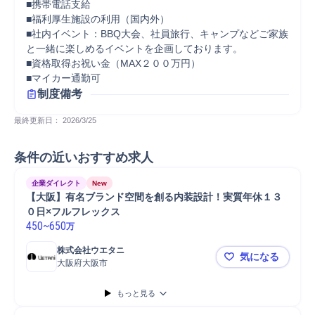
■携帯電話支給

■福利厚生施設の利用（国内外）

■社内イベント：BBQ大会、社員旅行、キャンプなどご家族
と一緒に楽しめるイベントを企画しております。

■資格取得お祝い金（MAX２００万円）

■マイカー通勤可
制度備考
最終更新日： 
2026/3/25
条件の近いおすすめ求人
企業ダイレクト
New
【大阪】有名ブランド空間を創る内装設計！実質年休１３
０日×フルフレックス
450
~
650
万
株式会社ウエタニ
気になる
大阪府大阪市
【大阪】有
もっと見る