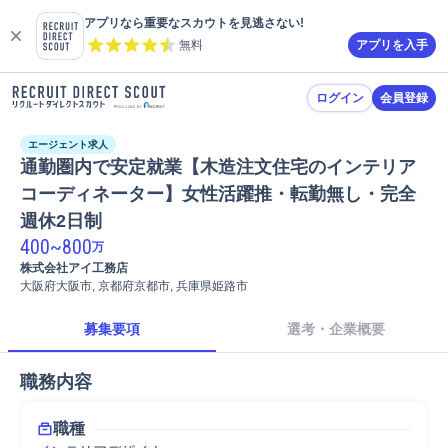
アプリなら重要なスカウトを見逃さない!
無料
アプリを入手
ログイン
会員登録
エージェント求人
通勤圏内で安定就業【木造注文住宅のインテリア
コーディネーター】女性活躍推・転勤無し・完全
週休2日制
400
~
800
万
株式会社アイ工務店
大阪府大阪市, 京都府京都市, 兵庫県姫路市
募集要項
選考・企業概要
職務内容
職種