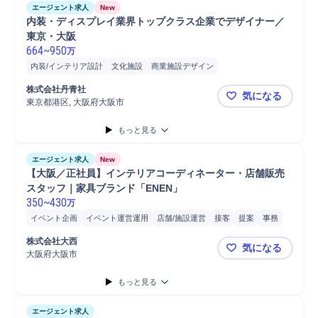
エージェント求人
New
内装・ディスプレイ業界トップクラス企業でデザイナー／
東京・大阪
664
~
950
万
内装/インテリア設計
文化施設
商業施設デザイン
大型商業施設内装設計
オフィスビル内装設計
株式会社丹青社
気になる
東京都港区, 大阪府大阪市
内装・ディ
もっと見る
エージェント求人
New
【大阪／正社員】インテリアコーディネーター・店舗販売
スタッフ｜家具ブランド「ENEN」
350
~
430
万
イベント企画
イベント運営運用
店舗/施設運営
接客
提案
事務
家具
インテリア
会計
ヒアリング
シフト管理
問い合わせ対応
株式会社大西
気になる
店舗運営
スタッフ
教育
販売
店長
家具/インテリア
店舗
大阪府大阪市
【大阪／正
副店長
Microsoft Word
Microsoft Excel
Microsoft Power...
もっと見る
エージェント求人