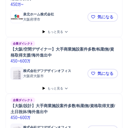
450
~
万
泉北ホーム株式会社
気になる
大阪府堺市
【大阪・堺（
もっと見る
企業ダイレクト
【大阪/空間デザイナー】大手商業施設案件多数/転勤無/資
格取得支援/海外進出中
450
~
600
万
株式会社デフデザインオフィス
気になる
大阪府大阪市
【大阪/空間
もっと見る
企業ダイレクト
【大阪/設計】大手商業施設案件多数/転勤無/資格取得支援/
土日祝休/海外進出中
450
~
600
万
株式会社デフデザインオフィス