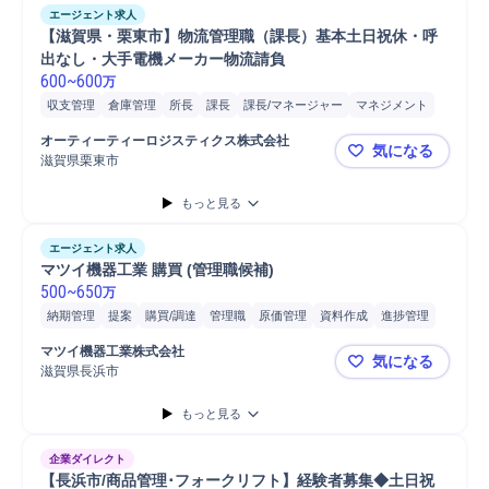
エージェント求人
【滋賀県・栗東市】物流管理職（課長）基本土日祝休・呼
出なし・大手電機メーカー物流請負
600
~
600
万
収支管理
倉庫管理
所長
課長
課長/マネージャー
マネジメント
オーティーティーロジスティクス株式会社
気になる
滋賀県栗東市
【滋賀県・
もっと見る
エージェント求人
マツイ機器工業 購買 (管理職候補)
500
~
650
万
納期管理
提案
購買/調達
管理職
原価管理
資料作成
進捗管理
SCM/生産管理/購買/物流
価格交渉
マネジメント
マツイ機器工業株式会社
気になる
滋賀県長浜市
マツイ機器工
もっと見る
企業ダイレクト
【長浜市/商品管理･フォークリフト】経験者募集◆土日祝