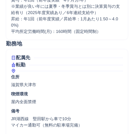
賞与：年2回（前年度実績　4ヶ月分/年）

※業績が良い年には夏季・冬季賞与とは別に決算賞与の支
給有り（2025年度実績あり／6年連続支給中）

昇給：年1回（前年度実績／昇給率：1月あたり1.50～4.0
0%)

平均所定労働時間(月)：160時間（固定時間制）
勤務地
配属先
転勤
住所
滋賀県大津市
喫煙環境
屋内全面禁煙
備考
JR湖西線　堅田駅から車で10分

マイカー通勤可（無料の駐車場完備）
