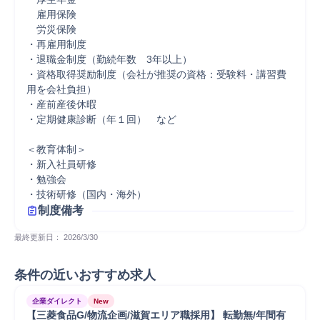
　雇用保険

　労災保険

・再雇用制度

・退職金制度（勤続年数　3年以上）

・資格取得奨励制度（会社が推奨の資格：受験料・講習費
用を会社負担）

・産前産後休暇

・定期健康診断（年１回）　など

＜教育体制＞

・新入社員研修

・勉強会

・技術研修（国内・海外）
制度備考
最終更新日： 
2026/3/30
条件の近いおすすめ求人
企業ダイレクト
New
【三菱食品G/物流企画/滋賀エリア職採用】 転勤無/年間有