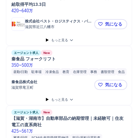
給取得平均13.3日
420
~
640
万
株式会社ベスト・ロジスティクス・パー
気になる
トナーズ
滋賀県近江八幡市
【三菱食品G
もっと見る
エージェント求人
New
秦食品 フォークリフト
350
~
500
万
昼勤/日勤
駐車場
冷凍食品
教育
在庫管理
事務
書類管理
食品
食品工場
工場
フォークリフト
入出庫処理
秦食品株式会社
気になる
滋賀県竜王町
秦食品 フ
もっと見る
エージェント求人
New
【滋賀・湖南市】自動車部品の納期管理｜未経験可｜住友
電工の直系商社
425
~
561
万
審査/回収
SCM/生産管理/購買/物流
部品/原料品質監査