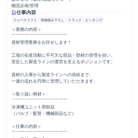
物流企画/管理
仕事内容
フォークリフト
荷物積み下ろし
トラック
ピッキング
＜業務の内容＞

￣￣￣￣￣￣￣￣￣￣￣￣￣

資材管理業務をお任せします！

工場の生産活動に不可欠な部品・部材の管理を担い、

安定した製造ラインの運営を支えるポジションです。

資材の入庫から製造ラインへの供給まで、

一連の流れを円滑に管理していただきます。

＜取り扱い商材＞

￣￣￣￣￣￣￣￣￣￣￣￣￣

冷凍機ユニット用部品

（バルブ・配管・機械部品など）

＜仕事の内容＞

￣￣￣￣￣￣￣￣￣￣￣￣￣
