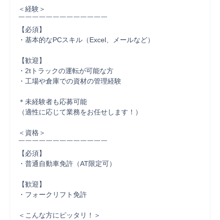
＜経験＞

￣￣￣￣￣￣￣￣￣￣￣￣￣

【必須】

・基本的なPCスキル（Excel、メールなど）

【歓迎】

・2tトラックの運転が可能な方

・工場や倉庫での資材の管理経験

＊未経験者も応募可能

（適性に応じて業務をお任せします！）

＜資格＞

￣￣￣￣￣￣￣￣￣￣￣￣￣

【必須】

・普通自動車免許（AT限定可）

【歓迎】

・フォークリフト免許

＜こんな方にピッタリ！＞
