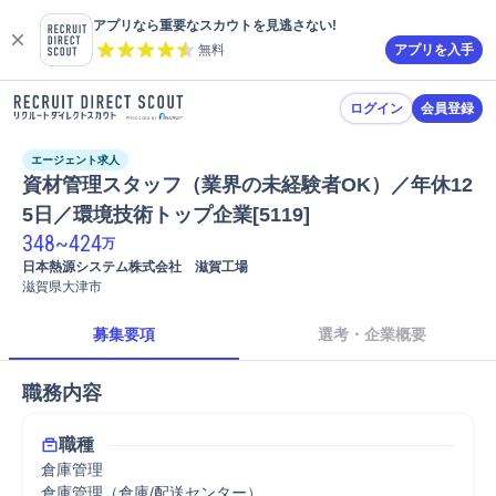
アプリなら重要なスカウトを見逃さない!
無料
アプリを入手
ログイン
会員登録
エージェント求人
資材管理スタッフ（業界の未経験者OK）／年休12
5日／環境技術トップ企業[5119]
348
~
424
万
日本熱源システム株式会社　滋賀工場
滋賀県大津市
募集要項
選考・企業概要
職務内容
職種
倉庫管理
倉庫管理（倉庫/配送センター）