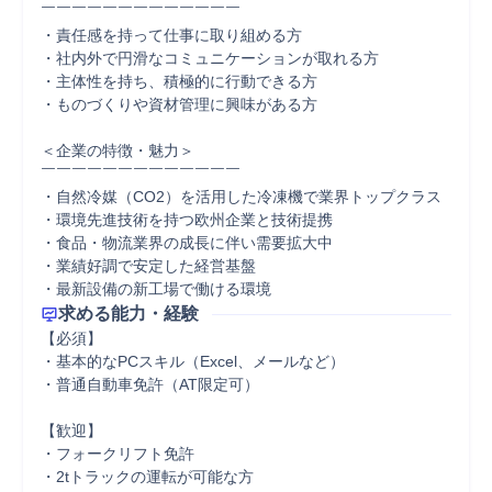
￣￣￣￣￣￣￣￣￣￣￣￣￣

・責任感を持って仕事に取り組める方

・社内外で円滑なコミュニケーションが取れる方

・主体性を持ち、積極的に行動できる方

・ものづくりや資材管理に興味がある方

＜企業の特徴・魅力＞

￣￣￣￣￣￣￣￣￣￣￣￣￣

・自然冷媒（CO2）を活用した冷凍機で業界トップクラス

・環境先進技術を持つ欧州企業と技術提携

・食品・物流業界の成長に伴い需要拡大中

・業績好調で安定した経営基盤

・最新設備の新工場で働ける環境
求める能力・経験
【必須】

・基本的なPCスキル（Excel、メールなど）

・普通自動車免許（AT限定可）

【歓迎】

・フォークリフト免許

・2tトラックの運転が可能な方
