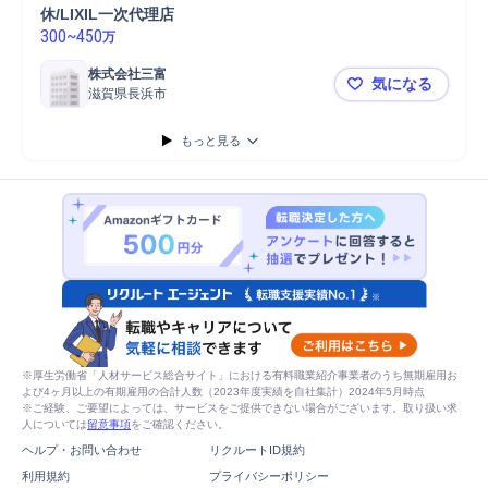
休/LIXIL一次代理店
300
~
450
万
株式会社三富
気になる
滋賀県長浜市
【長浜市/商
もっと見る
※厚生労働省「人材サービス総合サイト」における有料職業紹介事業者のうち無期雇用お
よび4ヶ月以上の有期雇用の合計人数（2023年度実績を自社集計）2024年5月時点
※ご経験、ご要望によっては、サービスをご提供できない場合がございます。取り扱い求
人については
留意事項
をご確認ください。
ヘルプ・お問い合わせ
リクルートID規約
利用規約
プライバシーポリシー