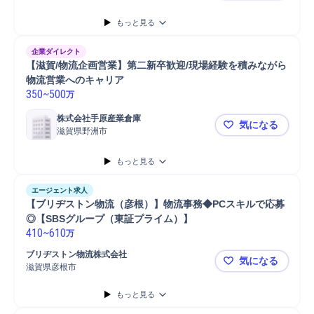
もっと見る
企業ダイレクト
【滋賀/物流企画営業】第二新卒歓迎/現場経験を積みながら
物流営業へのキャリア
350
~
500
万
株式会社手原産業倉庫
気になる
滋賀県野洲市
【滋賀/物
もっと見る
エージェント求人
【ブリヂストン物流（彦根）】物流事務◆PCスキルで応募
◎【SBSグループ（東証プライム）】
410
~
610
万
ブリヂストン物流株式会社
気になる
滋賀県彦根市
【ブリヂス
もっと見る