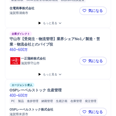
自動車/輸送機器
物流
製品
部品
自動車
納期管理
顧客対応
住電商事株式会社
気になる
営業
自動車部品
物流/生産管理職担当
自動車部品/輸送機器部品製造
滋賀県湖南市
【滋賀・湖
自動車/輸送機械
自動車/輸送機器部品物流
自動車部品/輸送機器部品
もっと見る
購買/調達
Microsoft Excel
物流企画/管理
Microsoft Power...
品質管理
Microsoft Word
企業ダイレクト
守山市【受発注・物流管理】業界シェアNo1／製造・営
業・物流会社とのパイプ役
460
~
600
万
一正蒲鉾株式会社
気になる
滋賀県守山市
守山市【受
もっと見る
エージェント求人
OSPレーベルストック 生産管理
400
~
600
万
PC
製品
進捗管理
納期管理
生産計画
在庫管理
発注管理
工場
発注
SCM/生産管理/購買/物流
物流企画/管理
購買/調達
OSPレーベルストック株式会社
気になる
物流
事務
データ集計
生産管理
滋賀県米原市
OSPレーベ