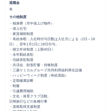
退職金
有
その他制度
・独身寮（市中借上げ物件）

・借上社宅

・家賃補助制度

・有給休暇：入社時付与日数は入社月による（2日～18
日）。翌年1月1日に18日付与。

・積立年休制度（上限40日）

・永年勤続表彰

・功績表彰制度

・共済会、財形貯蓄・持株制度

・三菱ケミカルグループ共同利用福利厚生設備

・ハッピーウィーク制度（有給奨励）

・定期健康診断

・制服

・引越費用補助

・文化・体育クラブ活動、

日帰旅行などの各種行事

・資格取得支援制度
