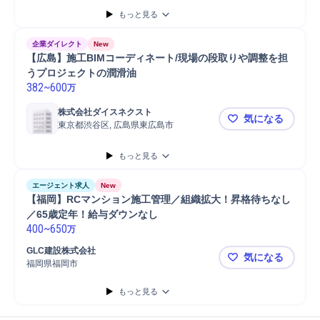
もっと見る
企業ダイレクト
New
【広島】施工BIMコーディネート/現場の段取りや調整を担
うプロジェクトの潤滑油
382
~
600
万
株式会社ダイスネクスト
気になる
東京都渋谷区, 広島県東広島市
【広島】施
もっと見る
エージェント求人
New
【福岡】RCマンション施工管理／組織拡大！昇格待ちなし
／65歳定年！給与ダウンなし  
400
~
650
万
GLC建設株式会社
気になる
福岡県福岡市
【福岡】R
もっと見る