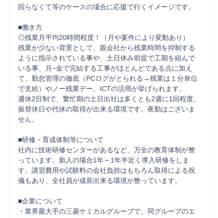
回らなくて等のケースの場合に応援で行くイメージです。

■働き方

◎残業月平均20時間程度！（月や案件により変動あり）

残業が少ない背景として、親会社から残業時間を抑制する
ように指示されている事や、土日休み前提で工期を組んで
いる事、月~金で完結する工事がほとんどである点に加え
て、勤怠管理の徹底（PCログがとられる→残業は１分単位
で支給）やノー残業デー、ICTの活用が挙げられます。

週休2日制で、繁忙期の土日出社は多くとも2週に1回程度、
振替休日や代休の取得が出来る環境です。夜勤はございま
せん。

■研修・育成体制等について

社内に技術研修センターがあるなど、万全の教育体制が整
っています。新人の場合1年～1年半近く導入研修をしま
す。講習費用や試験料の会社負担はもちろん取得による祝
儀もあり、全社員が成長出来る環境が整っています。

■企業について

・業界最大手の三菱ケミカルグループで、同グループのエ