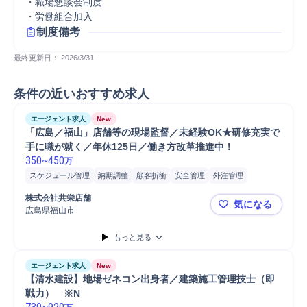
・職場懇談会制度

・労働組合加入
制度備考
最終更新日： 
2026/3/31
条件の近いおすすめ求人
エージェント求人
New
「広島／福山」店舗等の現場監督／未経験OK★研修充実で
手に職が就く／年休125日／働き方改革推進中！
350
~
450
万
スケジュール管理
納期調整
顧客折衝
安全管理
外注管理
クレーム対応
予算計画
品質管理
施工管理
現場責任者
原価管理
株式会社共栄店舗
気になる
点検
メンテナンス
予算管理
発注
工程管理
店舗
進捗管理
広島県福山市
「広島／福
事務
Microsoft Excel
大工
設備工事
倉庫管理
生産管理
店長
もっと見る
販売
接客
法人営業
ルート営業
マネジメント
アフターフォロー
定期点検
顧客対応
提案
ヒアリング
営業
エージェント求人
New
【清水建設】地場ゼネコン出身者／建築施工管理技士（即
戦力）　※N 