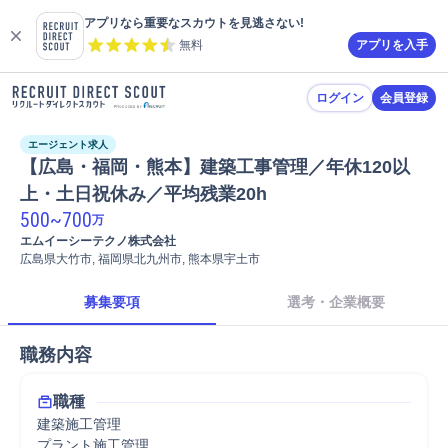
アプリなら重要なスカウトを見逃さない!
無料
アプリを入手
ログイン
会員登録
エージェント求人
【広島・福岡・熊本】建築工事管理／年休120以
上・土日祝休み／平均残業20h
500
~
700
万
エムイーシーテクノ株式会社
広島県大竹市, 福岡県北九州市, 熊本県宇土市
募集要項
選考・企業概要
職務内容
職種
建築施工管理
プラント施工管理