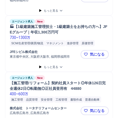
福岡県福岡市
【九州∕エリ
もっと見る
エージェント求人
New
🏭【1級建築施工管理技士・1級建築士をお持ちの方へ】JF
Eグループ｜年収1,300万円可
730
~
1300
万
SCM/生産管理/購買/物流
マネジメント
進捗管理
原価管理
物流/生産管理職担当
施工管理
物流施設
プロジェクト
品質管理
JFEシビル株式会社
気になる
物流
S造
東京都中央区, 大阪府大阪市, 福岡県福岡市
🏭【1級建
もっと見る
エージェント求人
New
【施工管理/リフォーム】契約社員スタート◎年休126日完
全週休2日◎転勤無◎正社員登用有　44880
400
~
600
万
施工管理
品質管理
安全管理
工程管理
書類作成
普通自動車
マンション
戸建
アパート
施工管理技士
株式会社　トータテリフォームセンター
気になる
広島県広島市, 広島県広島市
【施工管理/