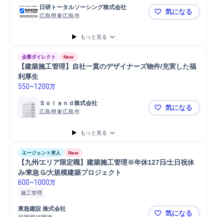
日研トータルソーシング株式会社
気になる
広島県東広島市
勤務地確約
もっと見る
企業ダイレクト
New
【建築施工管理】自社一貫のデザイナーズ物件/充実した福
利厚生
550
~
1200
万
Ｓｏｌａｎｄ株式会社
気になる
広島県東広島市
【建築施工
もっと見る
エージェント求人
New
【九州∕エリア限定職】建築施⼯管理※年休127⽇∕⼟⽇祝休
み∕東急Ｇ∕⼤規模建築プロジェクト
600
~
1000
万
施工管理
東急建設 株式会社
気になる