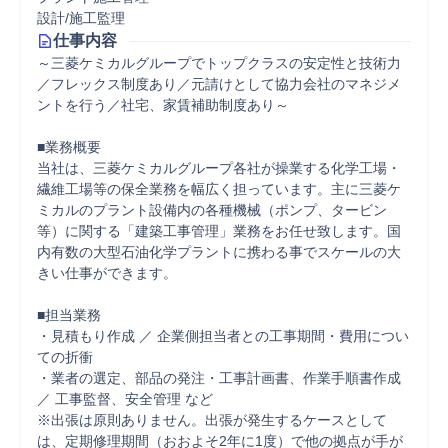
設計/施工監理
仕事内容
～三菱ケミカルグループでトップクラスの安定性と技術力
／フレックス制度あり／元請けとして協力会社のマネジメ
ントを行う／社宅、家賃補助制度あり～

■業務概要

当社は、三菱ケミカルグループ各社が操業する化学工場・
繊維工場等の保全業務を幅広く担っています。主に三菱ケ
ミカルのプラント設備内の各種機械（ポンプ、タービン
等）に関する「建築工事管理」業務をお任せ致します。国
内有数の大型石油化学プラントに携わる事でスケールの大
きい仕事ができます。

■担当業務

・見積もり作成 ／ 企業側担当者との工事期間・費用につい
ての折衝

・業者の選定、部品の発注・工事計画書、作業手順書作成 
／ 工事監督、安全管理 など

※出張は原則ありません。出張が発生するケースとして
は、定期修理期間（おおよそ2年に1度）で他の拠点が手が