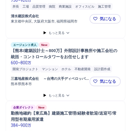
730
~
920
万
所長
工場
品質管理
病院
商業施設
オフィスビル
施工管理
施工管理技士
工程管理
原価管理
安全管理
RC造中高層
清水建設株式会社
気になる
SRC造中高層
S造
東京都中央区, 大阪府大阪市, 福岡県福岡市
【清水建設
もっと見る
エージェント求人
New
【熊本/建築設計士～800万】外部設計事務所や施工会社の
統括・コントロールタワーをお任せします
600
~
800
万
開発プロジェクト
マンション
ホテル
不動産開発
設計図作成
設計マネジメント
工事監理
三嘉地産株式会社 　～台湾の大手ディベロッパー
気になる
「泰嘉開発（Tai Jia Development）」の日本法
熊本県熊本市
【熊本/建
人～
もっと見る
企業ダイレクト
New
勤務地確約【東広島】建築施工管理/経験者歓迎/送迎可/常
用型有期雇用派遣
384
~
900
万