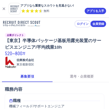
アプリなら重要なスカウトを見逃さない!
無料
アプリを入手
ログイン
会員登録
企業ダイレクト
【東京】半導体パッケージ基板用露光装置のサー
ビスエンジニア/平均残業10h
520
~
800
万
伯東株式会社
東京都新宿区
募集要項
選考・企業概要
職務内容
職種
機械フィールド/サポートエンジニア