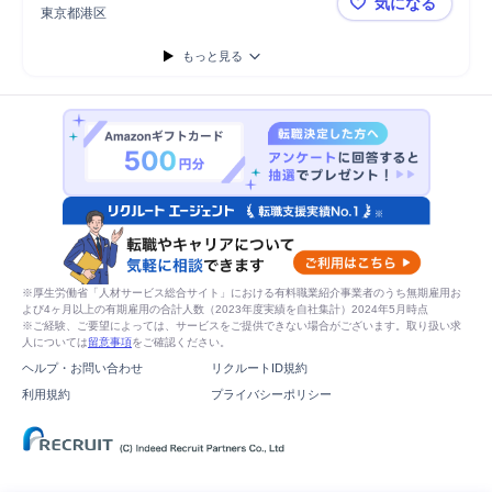
気になる
東京都港区
データセン
もっと見る
※厚生労働省「人材サービス総合サイト」における有料職業紹介事業者のうち無期雇用お
よび4ヶ月以上の有期雇用の合計人数（2023年度実績を自社集計）2024年5月時点
※ご経験、ご要望によっては、サービスをご提供できない場合がございます。取り扱い求
人については
留意事項
をご確認ください。
ヘルプ・お問い合わせ
リクルートID規約
利用規約
プライバシーポリシー