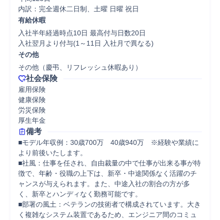
内訳：完全週休二日制、土曜 日曜 祝日
有給休暇
入社半年経過時点10日 最高付与日数20日

入社翌月より付与(1～11日 入社月で異なる)
その他
その他（慶弔、リフレッシュ休暇あり）
社会保険
雇用保険

健康保険

労災保険

厚生年金
備考
■モデル年収例：30歳700万　40歳940万　※経験や業績に
より前後いたします。

■社風：仕事を任され、自由裁量の中で仕事が出来る事が特
徴で、年齢・役職の上下は、新卒・中途関係なく活躍のチ
ャンスが与えられます。また、中途入社の割合の方が多
く、新卒とハンディなく勤務可能です。

■部署の風土：ベテランの技術者で構成されています。大き
く複雑なシステム装置であるため、エンジニア間のコミュ