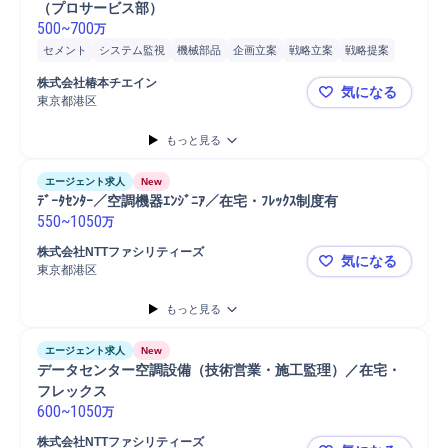
（プロサービス部）
500
~
700
万
セメント
システム監視
機械部品
企画立案
戦略立案
戦略提案
部品/原料品質監査
機械/電気プラント営業
IoT
予防保全
株式会社椿本チエイン
気になる
メンテナンス
体制構築
技術開発
Microsoft Excel
品質管理
東京都港区
椿本チエイ
機械設備
施工管理
品質保証
Python
生産技術
もっと見る
エージェント求人
New
ﾃﾞｰﾀｾﾝﾀｰ／空調機器ｴﾝｼﾞﾆｱ／在宅・ﾌﾚｯｸｽ制度有
550
~
1050
万
株式会社NTTファシリティーズ
気になる
東京都港区
ﾃﾞｰﾀｾﾝﾀｰ
もっと見る
エージェント求人
New
データセンター空調設備（技術営業・施工監理）／在宅・
フレックス
600
~
1050
万
株式会社NTTファシリティーズ