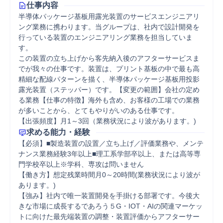
仕事内容
半導体パッケージ基板用露光装置のサービスエンジニアリ
ング業務に携わります。当グループは、社内で設計開発を
行っている装置のエンジニアリング業務を担当していま
す。

この装置の立ち上げから客先納入後のアフターサービスま
でが我々の仕事です。装置は、プリント基板の中で最も高
精細な配線パターンを描く、半導体パッケージ基板用投影
露光装置（ステッパー）です。【変更の範囲】会社の定め
る業務【仕事の特徴】海外も含め、お客様の工場での業務
が多いことから、とてもやりがいのある仕事です。

【出張頻度】月1～3回（業務状況により波があります。)
求める能力・経験
【必須】■製造装置の設置／立ち上げ／評価業務や、メンテ
ナンス業務経験3年以上■理工系学部卒以上、または高等専
門学校卒以上※学科、専攻は問いません

【働き方】想定残業時間月0～20時間(業務状況により波が
あります。)

【強み】社内で唯一装置開発を手掛ける部署です。今後大
きな市場に成長するであろう５G・IOT・AIの関連マーケッ
トに向けた最先端装置の調整・装置評価からアフターサー