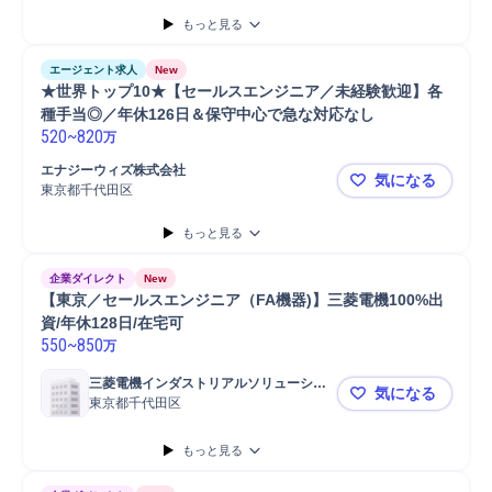
もっと見る
エージェント求人
New
★世界トップ10★【セールスエンジニア／未経験歓迎】各
種手当◎／年休126日＆保守中心で急な対応なし
520
~
820
万
エナジーウィズ株式会社
気になる
東京都千代田区
★世界トッ
もっと見る
企業ダイレクト
New
【東京／セールスエンジニア（FA機器)】三菱電機100%出
資/年休128日/在宅可
550
~
850
万
三菱電機インダストリアルソリューショ
気になる
ンズ株式会社
東京都千代田区
【東京／セー
もっと見る