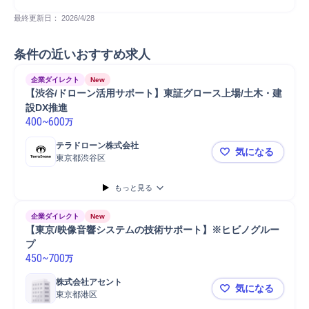
最終更新日： 
2026/4/28
条件の近いおすすめ求人
企業ダイレクト
New
【渋谷/ドローン活用サポート】東証グロース上場/土木・建
設DX推進
400
~
600
万
テラドローン株式会社
気になる
東京都渋谷区
【渋谷/ド
もっと見る
企業ダイレクト
New
【東京/映像音響システムの技術サポート】※ヒビノグルー
プ
450
~
700
万
株式会社アセント
気になる
東京都港区
【東京/映