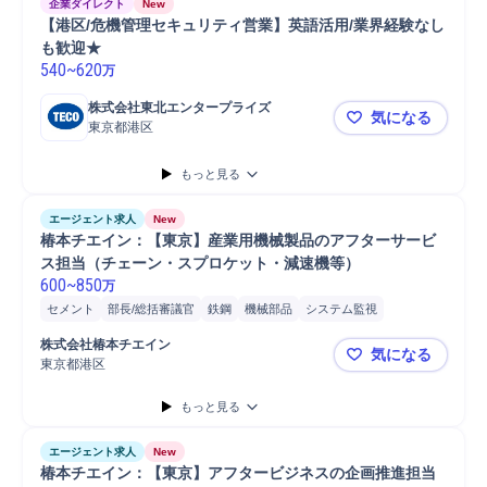
企業ダイレクト
New
【港区/危機管理セキュリティ営業】英語活用/業界経験なし
も歓迎★
540
~
620
万
株式会社東北エンタープライズ
気になる
東京都港区
【港区/危
もっと見る
エージェント求人
New
椿本チエイン：【東京】産業用機械製品のアフターサービ
ス担当（チェーン・スプロケット・減速機等）
600
~
850
万
セメント
部長/総括審議官
鉄鋼
機械部品
システム監視
部品/原料品質監査
品質管理
戦略提案
機械/電気プラント営業
IoT
株式会社椿本チエイン
気になる
予防保全
体制構築
技術開発
施工管理
Python
産業機械
東京都港区
椿本チエイ
プラント
もっと見る
エージェント求人
New
椿本チエイン：【東京】アフタービジネスの企画推進担当