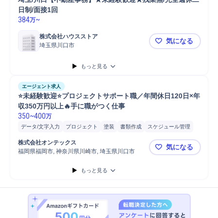
日制/面接1回
384
~
万
株式会社ハウスストア
気になる
埼玉県川口市
埼玉/川口【
もっと見る
エージェント求人
⭐未経験歓迎⭐プロジェクトサポート職／年間休日120日×年
収350万円以上🔥手に職がつく仕事
350
~
400
万
データ/文字入力
プロジェクト
塗装
書類作成
スケジュール管理
スケジュール調整
品質管理
安全管理
納期調整
関係会社との調整
株式会社オンテックス
気になる
工期調整
福岡県福岡市, 神奈川県川崎市, 埼玉県川口市
⭐未経験歓迎
もっと見る