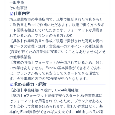
一般事務
その他事務
仕事内容
埼玉県越谷市の事務所内で、現場で撮影された写真をもと
に報告書をExcelで作成いただきます。現場で働く方のサポ
ート業務も担当していただきます。フォーマットが用意さ
れているため、ブランクのある方もOK！

【具体】作業報告書の作成／現場で撮影された写真や提出
用データの管理・送付／営業先へのアポイントの電話業務
(営業が行くため営業先に実際にいくことはありません)／そ
の他事務業務

【業務の特徴】フォーマットが完備されているため、難し
い作業はありません。Excelの基本操作ができる方であれ
ば、ブランクがあっても安心してスタートできる環境で
す。会社事務所内でのPC作業が中心となります。
求める能力・経験
【必須】事務経験(PC操作、Excel利用経験)

【魅力】■フォーマット完備で安心スタート:報告書作成に
はフォーマットが用意されているため、ブランクがある方
でも安心して業務を始められます。難しい作業はなく、基
本的なExcel操作ができれば大丈夫です。■風通しの良い職