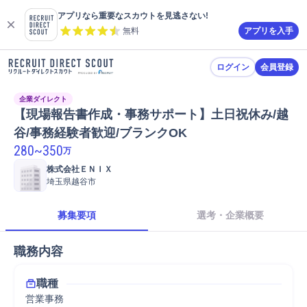
アプリなら重要なスカウトを見逃さない!
無料
アプリを入手
ログイン
会員登録
企業ダイレクト
【現場報告書作成・事務サポート】土日祝休み/越
谷/事務経験者歓迎/ブランクOK
280
~
350
万
株式会社ＥＮＩＸ
埼玉県越谷市
募集要項
選考・企業概要
職務内容
職種
営業事務