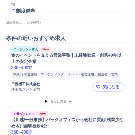
無
制度備考
最終更新日： 
2026/6/17
条件の近いおすすめ求人
エージェント求人
New
食のイベントを支える営業事務｜未経験歓迎・創業40年以
上の安定企業
330
~
400
万
冷蔵/冷凍運搬船
マーケティング
イベント運営運用
担当者
営業
食品
飲料
事務
営業担当
請求
在庫管理
請求書発行
書類作成
日豊機工株式会社
気になる
電話対応
来客対応
PC/Web
PC
携帯電話/PC/PC周辺機器
埼玉県さいたま市
食のイベン
一般事務
もっと見る
企業ダイレクト
New
【川越/一般事務】バックオフィスから会社に貢献!残業少な
め＆川越駅徒歩4分!
350
~
400
万