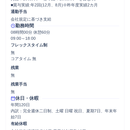
■賞与実績:年2回(12月、8月)※昨年度実績2カ月
通勤手当
会社規定に基づき支給
勤務時間
08時間00分 休憩60分
フレックスタイム制
無

コアタイム 無  
残業
無
残業手当
無
休日・休暇
年間120日

内訳：完全週休二日制、土曜 日曜 祝日、夏期7日、年末年
始7日
有給休暇