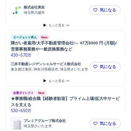
株式会社美友
気になる
埼玉県川越市
【川越/一
もっと見る
エージェント求人
New
障がい者雇用/大手不動産管理会社/～ 47万6000 円 (月額)/
430
~
570
万
三井不動産レジデンシャルサービス株式会社
気になる
東京都江東区, 神奈川県横浜市, 埼玉県さいたま市
障がい者雇用
もっと見る
企業ダイレクト
New
★事務職/総合職【経験者歓迎】プライム上場/拡大中サービ
スを支える
530
~
650
万
プレミアグループ株式会社
気になる
埼玉県さいたま市
★事務職/