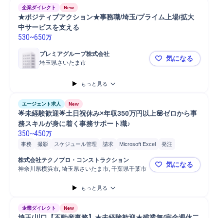
企業ダイレクト
New
★ポジティブアクション★事務職/埼玉/プライム上場/拡大
中サービスを支える
530
~
650
万
プレミアグループ株式会社
気になる
埼玉県さいたま市
★ポジティ
もっと見る
エージェント求人
New
🌟未経験歓迎🌟土日祝休み×年収350万円以上💟ゼロから事
務スキルが身に着く事務サポート職♪
350
~
450
万
事務
撮影
スケジュール管理
請求
Microsoft Excel
発注
プロジェクト
書類作成
株式会社テクノプロ・コンストラクション
気になる
神奈川県横浜市, 埼玉県さいたま市, 千葉県千葉市
🌟未経験歓
もっと見る
企業ダイレクト
New
埼玉/川口【不動産事務】★未経験歓迎★残業無/完全週休二