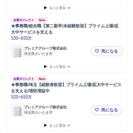
もっと見る
企業ダイレクト
New
★事務職/総合職【第二新卒/未経験歓迎】プライム上場/拡
大中サービスを支える
530
~
650
万
プレミアグループ株式会社
気になる
埼玉県さいたま市
★事務職/
もっと見る
企業ダイレクト
New
★事務職/埼玉【経験者歓迎】プライム上場/拡大中サービス
を支える/増収増益中
520
~
650
万
プレミアグループ株式会社
気になる
埼玉県さいたま市
★事務職/
もっと見る