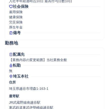
入社半年経過時点10日 最高付与日数10日
社会保険
雇用保険

健康保険

労災保険

厚生年金
備考
勤務地
配属先
【業務内容の変更範囲】当社業務全般
転勤
無
埼玉本社
住所
埼玉県越谷市増森1-163-1
最寄駅
JR武蔵野線南越谷駅

東武鉄道東武伊勢崎線越谷駅
