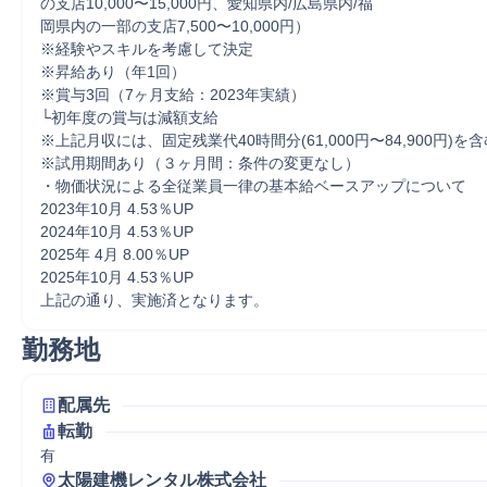
の支店10,000〜15,000円、愛知県内/広島県内/福

岡県内の一部の支店7,500〜10,000円）

※経験やスキルを考慮して決定

※昇給あり（年1回）

※賞与3回（7ヶ月支給：2023年実績）

└初年度の賞与は減額支給

※上記月収には、固定残業代40時間分(61,000円〜84,900円)を含
※試用期間あり（３ヶ月間：条件の変更なし）

・物価状況による全従業員一律の基本給ベースアップについて

2023年10月 4.53％UP

2024年10月 4.53％UP

2025年 4月 8.00％UP

2025年10月 4.53％UP

上記の通り、実施済となります。
勤務地
配属先
転勤
有
太陽建機レンタル株式会社