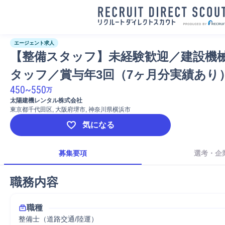
エージェント求人
【整備スタッフ】未経験歓迎／建設機
タッフ／賞与年3回（7ヶ月分実績あり
450
~
550
万
太陽建機レンタル株式会社
東京都千代田区, 大阪府堺市, 神奈川県横浜市
気になる
募集要項
選考・企
職務内容
職種
整備士（道路交通/陸運）