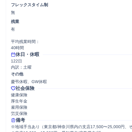
フレックスタイム制
無
残業
有

平均残業時間：

40時間
休日・休暇
122日

内訳：土曜
その他
慶弔休暇、GW休暇
社会保険
健康保険

厚生年金

雇用保険

労災保険
備考
※地域手当あり（東京都/神奈川県内の支店17,500〜25,000円