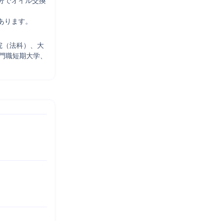
分でオイル交換
あります。
院（法科）、大
門職短期大学、