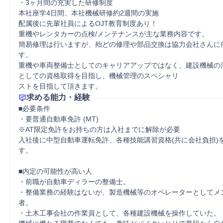
・3ヶ月間の充実した研修制度

本社座学4⽇間、本社機械研修約2週間の実施

配属後に先輩社員によるOJT教育制度あり！

重機やレンタカーの点検/メンテナンスが主な業務内容です。

簡易修理は行いますが、殆どの修理や部品交換は協力会社さんに
す。

重機や車両整備士としてのキャリアアップではなく、建設機械の
としての資格取得を目指し、機械管理のスペシャリ

ストを目指して頂きます。
求める能力・経験
■必要条件

・要普通自動車免許 (MT)

※AT限定免許をお持ちの方は入社までに解除が必要

入社後に中型自動車運転免許、各種技能講習資格(共に会社負担)
す。

■内定の可能性が高い人

・前職が自動車ディラーの整備士。

・整備業務の経験はないが、製造機械等のオペレーターとしてメ
者。

・土木工事会社の作業員として、各種建設機械を操作していた。
