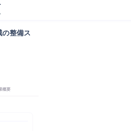
械の整備ス
）
業概要