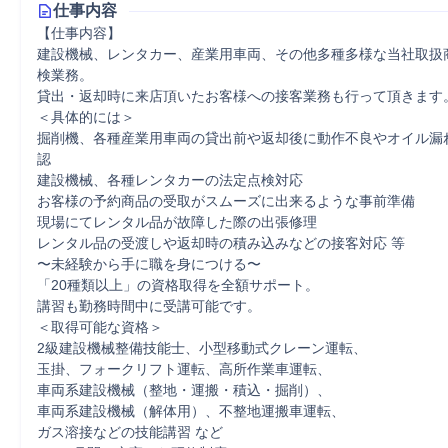
仕事内容
【仕事内容】

建設機械、レンタカー、産業用車両、その他多種多様な当社取扱
検業務。

貸出・返却時に来店頂いたお客様への接客業務も行って頂きます。
＜具体的には＞

掘削機、各種産業用車両の貸出前や返却後に動作不良やオイル漏
認

建設機械、各種レンタカーの法定点検対応

お客様の予約商品の受取がスムーズに出来るような事前準備

現場にてレンタル品が故障した際の出張修理

レンタル品の受渡しや返却時の積み込みなどの接客対応 等

〜未経験から手に職を身につける〜

「20種類以上」の資格取得を全額サポート。

講習も勤務時間中に受講可能です。

＜取得可能な資格＞

2級建設機械整備技能士、小型移動式クレーン運転、

玉掛、フォークリフト運転、高所作業車運転、

車両系建設機械（整地・運搬・積込・掘削）、

車両系建設機械（解体用）、不整地運搬車運転、

ガス溶接などの技能講習 など
