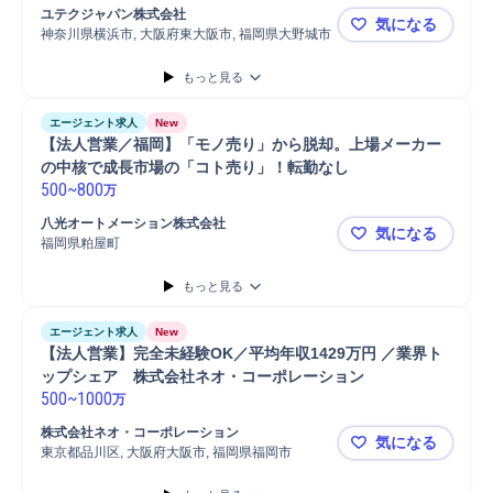
ユテクジャパン株式会社
気になる
神奈川県横浜市, 大阪府東大阪市, 福岡県大野城市
【技術提案
もっと見る
エージェント求人
New
【法人営業／福岡】「モノ売り」から脱却。上場メーカー
の中核で成長市場の「コト売り」！転勤なし
500
~
800
万
八光オートメーション株式会社
気になる
福岡県粕屋町
【法人営業
もっと見る
エージェント求人
New
【法人営業】完全未経験OK／平均年収1429万円 ／業界ト
ップシェア　株式会社ネオ・コーポレーション
500
~
1000
万
株式会社ネオ・コーポレーション
気になる
東京都品川区, 大阪府大阪市, 福岡県福岡市
【法人営業