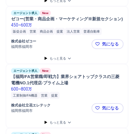
もっと見る
エージェント求人
New
ゼコー(営業・商品企画・マーケティング※新規セクション)
450
~
600
万
販促企画
営業
商品企画
提案
法人営業
普通自動車
株式会社ゼコー
気になる
福岡県福岡市
ゼコー(営
もっと見る
エージェント求人
New
【福岡/FA営業職/即戦⼒】業界シェアトップクラスの三菱
電機NO.1代理店‧プライム上場
600
~
800
万
工業制御/FA機器
営業
提案
株式会社⽴花エレテック
気になる
福岡県福岡市
【福岡/FA
もっと見る