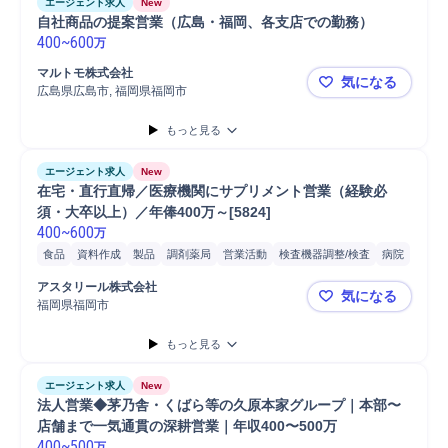
エージェント求人
New
自社商品の提案営業（広島・福岡、各支店での勤務）
400
~
600
万
マルトモ株式会社
気になる
広島県広島市, 福岡県福岡市
自社商品の
もっと見る
エージェント求人
New
在宅・直行直帰／医療機関にサプリメント営業（経験必
須・大卒以上）／年俸400万～[5824]
400
~
600
万
食品
資料作成
製品
調剤薬局
営業活動
検査機器調整/検査
病院
営業
アンチエイジング
販売
クリニック
既存顧客
アスタリール株式会社
気になる
福岡県福岡市
在宅・直行直
もっと見る
エージェント求人
New
法人営業◆茅乃舎・くばら等の久原本家グループ｜本部〜
店舗まで一気通貫の深耕営業｜年収400〜500万
400
~
500
万