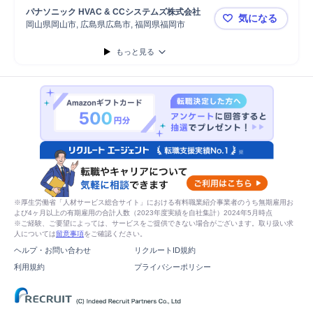
ネットワーク
ルート営業
製品
営業活動
管理職
施工管理
パナソニック HVAC & CCシステムズ株式会社
気になる
空調設備
施工管理技士
岡山県岡山市, 広島県広島市, 福岡県福岡市
【四国・九
もっと見る
※厚生労働省「人材サービス総合サイト」における有料職業紹介事業者のうち無期雇用お
よび4ヶ月以上の有期雇用の合計人数（2023年度実績を自社集計）2024年5月時点
※ご経験、ご要望によっては、サービスをご提供できない場合がございます。取り扱い求
人については
留意事項
をご確認ください。
ヘルプ・お問い合わせ
リクルートID規約
利用規約
プライバシーポリシー