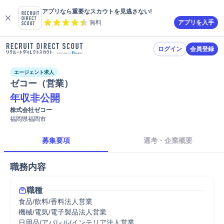
アプリなら重要なスカウトを見逃さない!
無料
アプリを入手
ログイン
会員登録
エージェント求人
ゼコー（営業）
年収非公開
株式会社ゼコー
福岡県福岡市
募集要項
選考・企業概要
職務内容
職種
食品/飲料/香料法人営業
機械/電気/電子製品法人営業
日用品/アパレル/インテリア法人営業