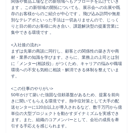
関係や食品工場などの新領域へもアプローチを広げていき
ます 。この新領域の開拓についても、展示会への出展や既
存のお客様からのご紹介が中心です 。飛び込み訪問や無差
別なテレアポといった手法は一切ありませんので、じっく
りと目の前のお客様に向き合い、課題解決型の提案営業に
集中できる環境です 。

<入社後の流れ>

まずは先輩の商談に同行し、顧客との関係性の築き方や商
材・業界の知識を学びます。さらに、業務上の上司とは別
に「メンター(相談役)」がつくため、キャリアの悩みや職場
環境への不安も気軽に相談・解消できる体制を整えていま
す。

<この仕事のやりがい>

50年かけて築いた強固な信頼基盤があるため、提案を前向
きに聞いてもらえる環境です。熱中症対策として大手の配
送センターに120台以上が導入されるなど、数千万円から億
単位の大型プロジェクトを動かすダイナミズムを実感でき
ます。また、組織のコアメンバーとして、会社の成長を牽
引する手応えを感じられます。
