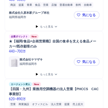
商談
提案
青果
食品
営業
店舗
普通自動車
飲料
自動車
自動車/輸送機器
法人営業
受発注対応
自動車/輸送機械
受発注
株式会社久原本家グループ本社
気になる
福岡県福岡市
法人営業◆
もっと見る
企業ダイレクト
New
★【福岡/食品×企画営業職】全国の食卓を支える食品メー
カー/既存顧客のみ
440
~
700
万
株式会社ヤマザキ
気になる
福岡県福岡市
★【福岡/
もっと見る
エージェント求人
New
【四国・九州】業務用空調機器の法人営業【PHCCS　CAC
事業部】
620
~
890
万
営業
商業施設
オフィスビル
法人営業
提案
売上拡大