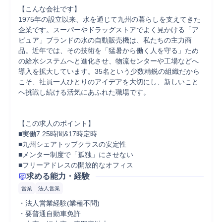
【こんな会社です】

1975年の設立以来、水を通じて九州の暮らしを支えてきた
企業です。スーパーやドラッグストアでよく見かける「ア
ピュア」ブランドの水の自動販売機は、私たちの主力商
品。近年では、その技術を「猛暑から働く人を守る」ため
の給水システムへと進化させ、物流センターや工場などへ
導入を拡大しています。35名という少数精鋭の組織だから
こそ、社員一人ひとりのアイデアを大切にし、新しいこと
へ挑戦し続ける活気にあふれた職場です。

【この求人のポイント】

■実働7.25時間&17時定時

■九州シェアトップクラスの安定性

■メンター制度で「孤独」にさせない

■フリーアドレスの開放的なオフィス
求める能力・経験
営業
法人営業
・法人営業経験(業種不問)

・要普通自動車免許
