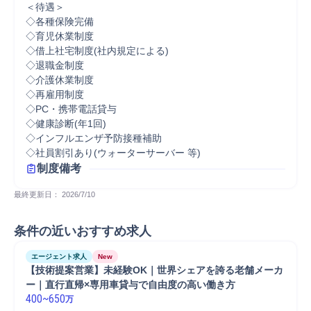
＜待遇＞

◇各種保険完備

◇育児休業制度

◇借上社宅制度(社内規定による)

◇退職金制度

◇介護休業制度

◇再雇用制度

◇PC・携帯電話貸与

◇健康診断(年1回)

◇インフルエンザ予防接種補助

◇社員割引あり(ウォーターサーバー 等)
制度備考
最終更新日： 
2026/7/10
条件の近いおすすめ求人
エージェント求人
New
【技術提案営業】未経験OK｜世界シェアを誇る老舗メーカ
ー｜直行直帰×専用車貸与で自由度の高い働き方
400
~
650
万