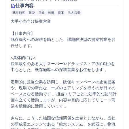
仕事内容
既存顧客
商談
営業
幹部
提案
法人営業
大手小売向け提案営業

【仕事内容】

既存顧客への深耕を軸とした、課題解決型の提案営業をお
任せします。

<具体的には>

長年取引のある大手スーパーやドラッグストア(約10社)を
中心とした、既存顧客への深耕営業をお任せします 。

定期的に担当企業を訪問し、販促キャンペーンの企画提案
や、現場での新たなニーズのヒアリングを行うのが日々の
ベースとなる活動です 。担当エリアごとに効率的な訪問計
画を立てて活動しますが、内容や目的に応じてリモート商
談も積極的に活用しています 。

さらに、こうした強固な信頼関係を土台としながら、当社
の新成長エンジンである「給水システム」を武器に、物流