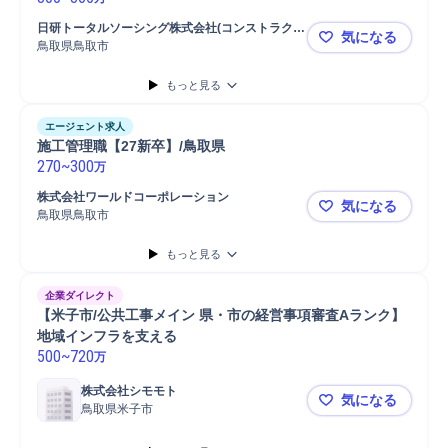
日研トータルソーシング株式会社(コンストラクシ
気になる
ョン事業部)
鳥取県鳥取市
プロジェク
もっと見る
エージェント求人
施工管理職【27新卒】/鳥取県
270
~
300
万
株式会社ワールドコーポレーション
気になる
鳥取県鳥取市
施工管理職【
もっと見る
企業ダイレクト
【米子市/公共工事メイン 県・市の経営事項審査Aランク】
地域インフラを支える
500
~
720
万
株式会社シモモト
気になる
鳥取県米子市
【米子市/