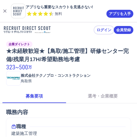
アプリなら重要なスカウトを見逃さない!
無料
アプリを入手
ログイン
会員登録
企業ダイレクト
★未経験歓迎★【鳥取/施工管理】研修センター完
備/残業月17H/希望勤務地考慮
323
~
500
万
株式会社テクノプロ・コンストラクション
鳥取県
募集要項
選考・企業概要
職務内容
職種
建築施工管理