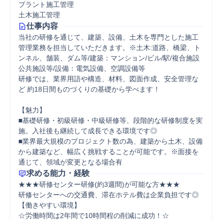
プラント施工管理
土木施工管理
仕事内容
当社の研修を通じて、建築、設備、土木を専門とした施工
管理業務を担当していただきます。※土木:道路、橋梁、ト
ンネル、舗装、ダム等/建築：マンション/ビル/駅/複合施設
公共施設等/設備：電気設備、空調設備等

研修では、業界用語や構造、材料、図面作成、安全管理な
ど 約18日間ものづくりの基礎から学べます！

【魅力】

■基礎研修・初級研修・中級研修等、段階的な研修制度を実
施。入社後も継続して成長できる環境です◎

■業界最大規模のプロジェクト数の為、建築から土木、設備
から建築など、幅広く挑戦することが可能です。※面接を
通じて、領域が変更となる場合有
求める能力・経験
★★★研修センター研修(約3週間)が可能な方★★★

研修センターへの交通費、滞在ホテル費は企業負担です◎

【働きやすい環境】

☆労働時間は2年間で10時間程の削減に成功！☆
