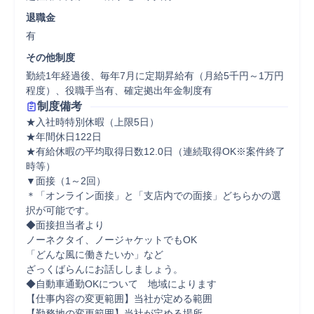
退職金
有
その他制度
勤続1年経過後、毎年7月に定期昇給有（月給5千円～1万円
程度）、役職手当有、確定拠出年金制度有
制度備考
★入社時特別休暇（上限5日）

★年間休日122日

★有給休暇の平均取得日数12.0日（連続取得OK※案件終了
時等）

▼面接（1～2回）

＊「オンライン面接」と「支店内での面接」どちらかの選
択が可能です。

◆面接担当者より

ノーネクタイ、ノージャケットでもOK

「どんな風に働きたいか」など

ざっくばらんにお話ししましょう。

◆自動車通勤OKについて　地域によります

【仕事内容の変更範囲】当社が定める範囲

【勤務地の変更範囲】当社が定める場所
