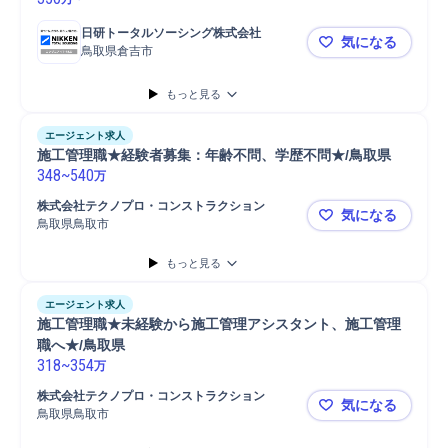
日研トータルソーシング株式会社
気になる
鳥取県倉吉市
未経験歓迎
もっと見る
エージェント求人
施工管理職★経験者募集：年齢不問、学歴不問★/鳥取県
348
~
540
万
株式会社テクノプロ・コンストラクション
気になる
鳥取県鳥取市
施工管理職
もっと見る
エージェント求人
施工管理職★未経験から施工管理アシスタント、施工管理
職へ★/鳥取県
318
~
354
万
株式会社テクノプロ・コンストラクション
気になる
鳥取県鳥取市
施工管理職