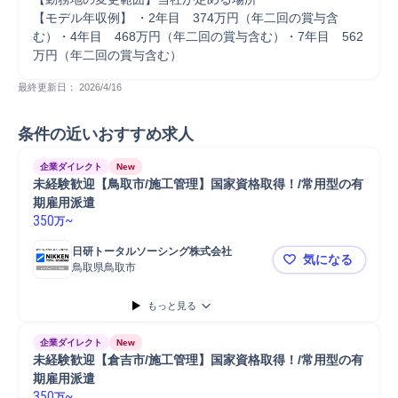
【モデル年収例】 ・2年目　374万円（年二回の賞与含
む）・4年目　468万円（年二回の賞与含む）・7年目　562
万円（年二回の賞与含む）
最終更新日： 
2026/4/16
条件の近いおすすめ求人
企業ダイレクト
New
未経験歓迎【鳥取市/施工管理】国家資格取得！/常用型の有
期雇用派遣
350
~
万
日研トータルソーシング株式会社
気になる
鳥取県鳥取市
未経験歓迎
もっと見る
企業ダイレクト
New
未経験歓迎【倉吉市/施工管理】国家資格取得！/常用型の有
期雇用派遣
350
~
万