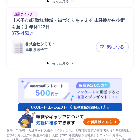
もっと見る
企業ダイレクト
【米子市/転勤無/地域・街づくりを支える 未経験から技術
を磨く】年休127日
375
~
450
万
株式会社シモモト
気になる
鳥取県米子市
【米子市/転
もっと見る
※厚生労働省「人材サービス総合サイト」における有料職業紹介事業者のうち無期雇用お
よび4ヶ月以上の有期雇用の合計人数（2023年度実績を自社集計）2024年5月時点
※ご経験、ご要望によっては、サービスをご提供できない場合がございます。取り扱い求