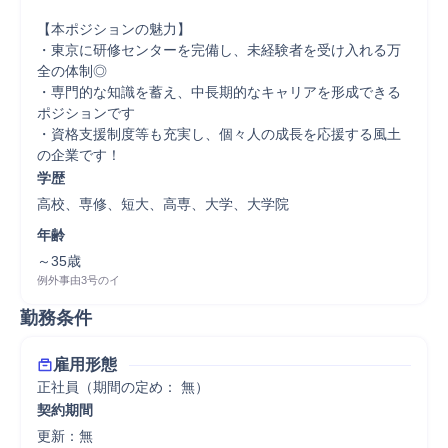
【本ポジションの魅力】

・東京に研修センターを完備し、未経験者を受け入れる万
全の体制◎

・専門的な知識を蓄え、中長期的なキャリアを形成できる
ポジションです

・資格支援制度等も充実し、個々人の成長を応援する風土
の企業です！
学歴
高校、専修、短大、高専、大学、大学院
年齢
～35歳
例外事由3号のイ
勤務条件
雇用形態
正社員（期間の定め： 無）
契約期間
更新：無 