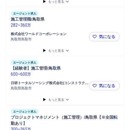
もっと見る
エージェント求人
施工管理職/鳥取県
282
~
360
万
株式会社ワールドコーポレーション
気になる
鳥取県鳥取市
施工管理職/
もっと見る
エージェント求人
【経験者】施工管理/鳥取県
600
~
600
万
日研トータルソーシング株式会社(コンストラクシ
気になる
ョン事業部)
鳥取県鳥取市
【経験者】
もっと見る
エージェント求人
プロジェクトマネジメント（施工管理）/鳥取県【※全国転
勤あり】
300
~
365
万