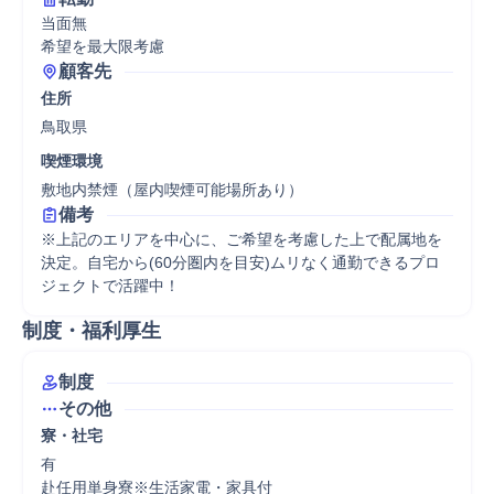
当面無

希望を最大限考慮
顧客先
住所
鳥取県
喫煙環境
敷地内禁煙（屋内喫煙可能場所あり）
備考
※上記のエリアを中心に、ご希望を考慮した上で配属地を
決定。自宅から(60分圏内を目安)ムリなく通勤できるプロ
ジェクトで活躍中！
制度・福利厚生
制度
その他
寮・社宅
有

赴任用単身寮※生活家電・家具付