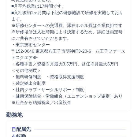
■月平均残業は17時間です。 

■入社後約1ヶ月間は下記の研修施設で研修を実施しており
ます。

※研修センターへの交通費、滞在ホテル費は企業負担です

※研修場所は入社時期により決定するため、詳細は内定時
にご共有させていただきます。

・東京技術センター

〒192-0046 東京都八王子市明神町3-20-6　八王子ファース
トスクエア4F

・各種手当／資格※月最大3.5万円、赴任※月最大6万円

＜その他制度＞

・無料研修制度　・資格取得支援制度

・確定拠出金制度

・社内クラブ・サークルサポート制度

・健康保険組合・労働組合（ユニオンショップ協定）あり

※組合から結婚祝金／出産祝金
勤務地
配属先
転勤