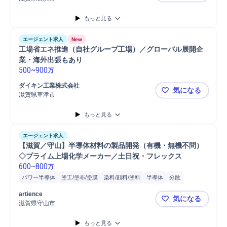
もっと見る
エージェント求人
New
工場省エネ推進（自社グループ工場）／グローバル展開企
業・海外出張もあり
500
~
900
万
ダイキン工業株式会社
気になる
滋賀県草津市
工場省エネ
もっと見る
エージェント求人
【滋賀／守山】半導体材料の製品開発（有機・無機不問）
◇プライム上場化学メーカー／土日祝・フレックス
600
~
800
万
パワー半導体
塗工/塗布/塗膜
染料/顔料/塗料
半導体
分散
研究開発
開発
センサ
製品開発
artience
気になる
滋賀県守山市
【滋賀／守
もっと見る