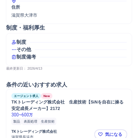
住所
滋賀県大津市
制度・福利厚生
制度
その他
制度備考
最終更新日： 
2026/4/13
条件の近いおすすめ求人
エージェント求人
New
TKトレーディング株式会社　生産技術【SiNを自在に操る
安定成長メーカー】2172
300
~
600
万
製品
表面処理
生産技術
TKトレーディング株式会社
気になる
滋賀県長浜市
TKトレーデ