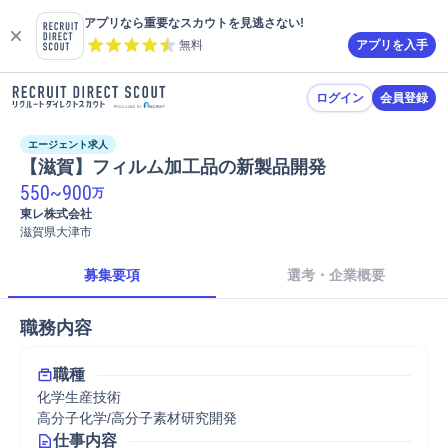
アプリなら重要なスカウトを見逃さない!
無料
アプリを入手
ログイン
会員登録
エージェント求人
【滋賀】フィルム加工品の新製品開発
550
~
900
万
東レ株式会社
滋賀県大津市
募集要項
選考・企業概要
職務内容
職種
化学生産技術
高分子化学/高分子素材研究開発
仕事内容