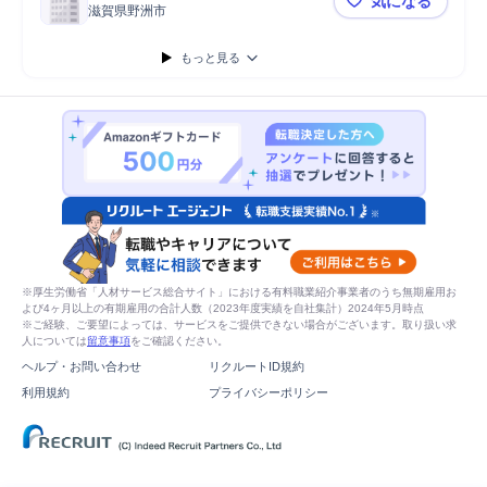
気になる
滋賀県野洲市
≪化学エン
もっと見る
※厚生労働省「人材サービス総合サイト」における有料職業紹介事業者のうち無期雇用お
よび4ヶ月以上の有期雇用の合計人数（2023年度実績を自社集計）2024年5月時点
※ご経験、ご要望によっては、サービスをご提供できない場合がございます。取り扱い求
人については
留意事項
をご確認ください。
ヘルプ・お問い合わせ
リクルートID規約
利用規約
プライバシーポリシー