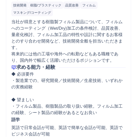
技術開発
樹脂/プラスティック
品質改善
フィルム
マスキング/コーティング
当社が得意とする樹脂製フィルム製品について、フィルム
へのコーティング（Wet/Dry)加工の条件検討、品質改善、
量産化検討、フィルム加工品の特性や設計に関するお客様
とのすり合わせ開発など、技術開発全般を担当いただきま
す。

将来的には他の工場や海外への転勤などもある職種であ
求める能力・経験
◆ 必須要件

・製造業での、研究開発／技術開発／生産技術、いずれか
の実務経験

◆ 望ましい

・フィルム製品、樹脂製品の取り扱い経験。フィルム加工
の経験、シート製品の経験があるとなお良い
語学
英語で日常会話が可能、英語で簡単な会話が可能、英語で
ビジネス会話が可能