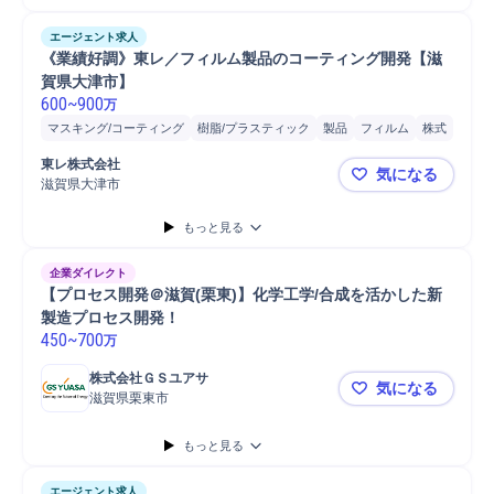
エージェント求人
《業績好調》東レ／フィルム製品のコーティング開発【滋
賀県大津市】
600
~
900
万
マスキング/コーティング
樹脂/プラスティック
製品
フィルム
株式
品質改善
研究開発
開発
技術開発
高分子化学製品
東レ株式会社
気になる
塗工/塗布/塗膜研究
成膜
成膜取扱
スパッタリング
塗工/塗布/塗膜
滋賀県大津市
《業績好調
生産技術
もっと見る
企業ダイレクト
【プロセス開発＠滋賀(栗東)】化学工学/合成を活かした新
製造プロセス開発！
450
~
700
万
株式会社ＧＳユアサ
気になる
滋賀県栗東市
【プロセス
もっと見る
エージェント求人