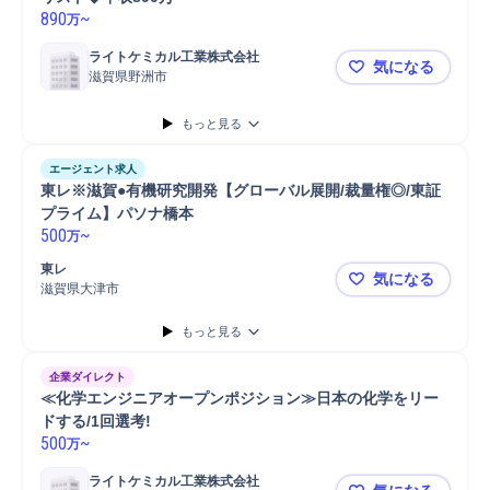
890
~
万
ライトケミカル工業株式会社
気になる
滋賀県野洲市
【課長候補
もっと見る
エージェント求人
東レ※滋賀●有機研究開発【グローバル展開/裁量権◎/東証
プライム】パソナ橋本
500
~
万
東レ
気になる
滋賀県大津市
東レ※滋賀
もっと見る
企業ダイレクト
≪化学エンジニアオープンポジション≫日本の化学をリー
ドする/1回選考!
500
~
万
ライトケミカル工業株式会社