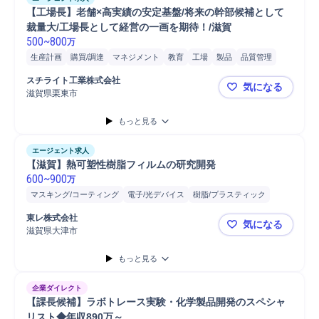
【工場長】老舗×高実績の安定基盤/将来の幹部候補として
裁量大/工場長として経営の一画を期待！/滋賀
500
~
800
万
生産計画
購買/調達
マネジメント
教育
工場
製品
品質管理
進捗管理
工程管理
コンプライアンス
人員配置
スチライト工業株式会社
気になる
SCM/生産管理/購買/物流
シフト管理
再発防止
PC
資料作成
滋賀県栗東市
【工場長】
報告資料作成
工場長
携帯電話/PC/PC周辺機器
PC/Web
もっと見る
エージェント求人
【滋賀】熱可塑性樹脂フィルムの研究開発
600
~
900
万
マスキング/コーティング
電子/光デバイス
樹脂/プラスティック
マーケティング
フィルム
研究開発
東レ株式会社
気になる
滋賀県大津市
【滋賀】熱
もっと見る
企業ダイレクト
【課長候補】ラボトレース実験・化学製品開発のスペシャ
リスト◆年収890万～