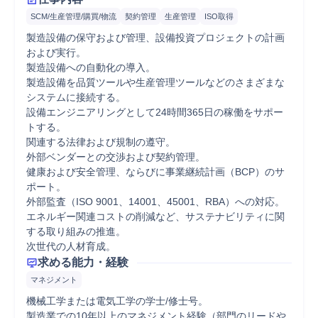
SCM/生産管理/購買/物流
契約管理
生産管理
ISO取得
製造設備の保守および管理、設備投資プロジェクトの計画
および実行。

製造設備への自動化の導入。

製造設備を品質ツールや生産管理ツールなどのさまざまな
システムに接続する。

設備エンジニアリングとして24時間365日の稼働をサポー
トする。

関連する法律および規制の遵守。

外部ベンダーとの交渉および契約管理。

健康および安全管理、ならびに事業継続計画（BCP）のサ
ポート。

外部監査（ISO 9001、14001、45001、RBA）への対応。

エネルギー関連コストの削減など、サステナビリティに関
する取り組みの推進。

次世代の人材育成。
求める能力・経験
マネジメント
機械工学または電気工学の学士/修士号。

製造業での10年以上のマネジメント経験（部門のリードや