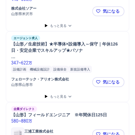
株式会社ソアー
気になる
山形県米沢市
【山形×生産
もっと見る
エージェント求人
【山形／生産技術】★半導体×設備導入～保守｜年休126
日・安定企業でスキルアップ★パソナ

347
~
622
万
設備計画
機械設備設計
設備保全
新規設備導入
フェローテック・アリオン株式会社
気になる
山形県山形市
【山形／生
もっと見る
企業ダイレクト
【山形】フィールドエンジニア　※年間休日125日
580
~
880
万
三浦工業株式会社
気になる