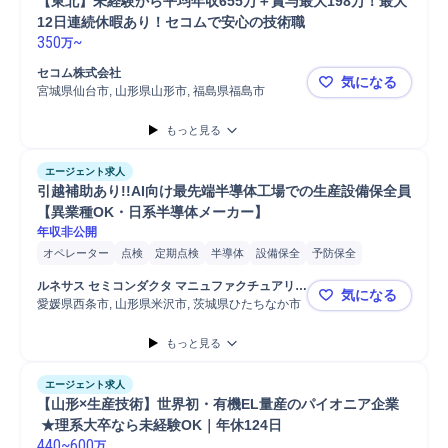
【東北】未経験から平均年収655万＋賞与最大198万！最大
12日連続休暇あり！セコムで安心の技術職
350
~
万
セコム株式会社
気になる
宮城県仙台市, 山形県山形市, 福島県福島市
【東北】未経
もっと見る
エージェント求人
引越補助あり!!AI向け最先端半導体工場での生産設備保全員
【異業種OK・日系半導体メーカー】
年収非公開
オペレーター
点検
定期点検
半導体
設備保全
予防保全
メンテナンス
パワー半導体
パワー半導体製造
工場
設備保守
ルネサス セミコンダクタ マニュファクチュアリン
気になる
生産設備メンテナンス
生産設備
部品交換
電気設備メンテナンス
グ株式会社
愛媛県西条市, 山形県米沢市, 茨城県ひたちなか市
引越補助あ
定期メンテナンス
機械メンテナンス
設備メンテナンス
部品
もっと見る
産業機械
保全業務
設備点検
半導体プラント
エージェント求人
【山形×生産技術】世界初・有機EL量産のパイオニア企業
 ★理系大卒なら未経験OK｜年休124日
440
~
600
万