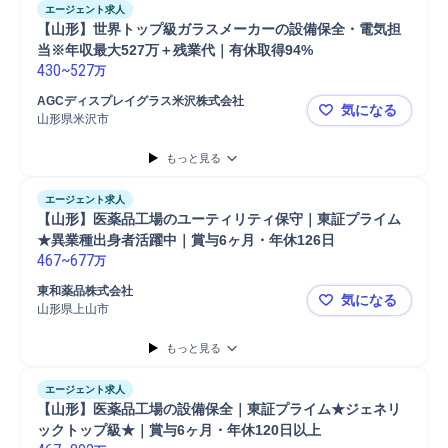
エージェント求人
【山形】世界トップ級ガラスメーカーの設備保全・電気担
当※年収最大527万＋残業代｜有休取得94%
430
~
527
万
AGCディスプレイグラス米沢株式会社
気になる
山形県米沢市
【山形】世
もっと見る
エージェント求人
【山形】医薬品工場のユーティリティ保守｜東証プライム
★異業種出身者活躍中｜賞与6ヶ月・年休126日
467
~
677
万
東和薬品株式会社
気になる
山形県上山市
【山形】医
もっと見る
エージェント求人
【山形】医薬品工場の設備保全｜東証プライム★ジェネリ
ックトップ級★｜賞与6ヶ月・年休120日以上