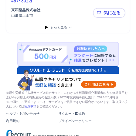
467
~
802
万
東和薬品株式会社
気になる
山形県上山市
【山形】医
もっと見る
※厚生労働省「人材サービス総合サイト」における有料職業紹介事業者のうち無期雇用お
よび4ヶ月以上の有期雇用の合計人数（2023年度実績を自社集計）2024年5月時点
※ご経験、ご要望によっては、サービスをご提供できない場合がございます。取り扱い求
人については
留意事項
をご確認ください。
ヘルプ・お問い合わせ
リクルートID規約
利用規約
プライバシーポリシー