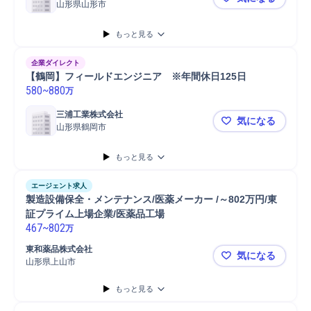
山形県山形市
【山形】フ
もっと見る
企業ダイレクト
【鶴岡】フィールドエンジニア　※年間休日125日
580
~
880
万
三浦工業株式会社
気になる
山形県鶴岡市
【鶴岡】フ
もっと見る
エージェント求人
製造設備保全・メンテナンス/医薬メーカー /～802万円/東
証プライム上場企業/医薬品工場
467
~
802
万
東和薬品株式会社
気になる
山形県上山市
製造設備保全
もっと見る