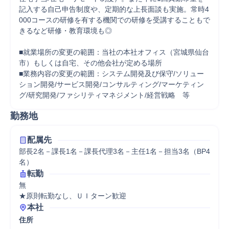
記入する自己申告制度や、定期的な上長面談も実施。常時4
000コースの研修を有する機関での研修を受講することもで
きるなど研修・教育環境も◎ 

■就業場所の変更の範囲：当社の本社オフィス（宮城県仙台
市）もしくは自宅、その他会社が定める場所 

■業務内容の変更の範囲：システム開発及び保守/ソリュー
ション開発/サービス開発/コンサルティング/マーケティン
グ/研究開発/ファシリティマネジメント/経営戦略　等
勤務地
配属先
部長2名－課長1名－課長代理3名－主任1名－担当3名（BP4
名）
転勤
無

★原則転勤なし、ＵＩターン歓迎
本社
住所