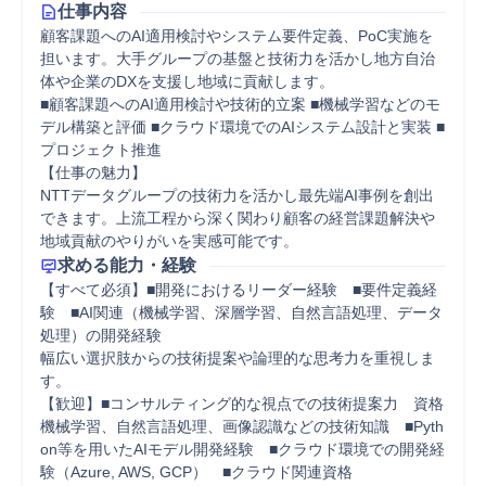
仕事内容
顧客課題へのAI適用検討やシステム要件定義、PoC実施を
担います。大手グループの基盤と技術力を活かし地方自治
体や企業のDXを支援し地域に貢献します。

■顧客課題へのAI適用検討や技術的立案 ■機械学習などのモ
デル構築と評価 ■クラウド環境でのAIシステム設計と実装 ■
プロジェクト推進

【仕事の魅力】

NTTデータグループの技術力を活かし最先端AI事例を創出
できます。上流工程から深く関わり顧客の経営課題解決や
地域貢献のやりがいを実感可能です。
求める能力・経験
【すべて必須】■開発におけるリーダー経験　■要件定義経
験　■AI関連（機械学習、深層学習、自然言語処理、データ
処理）の開発経験

幅広い選択肢からの技術提案や論理的な思考力を重視しま
す。

【歓迎】■コンサルティング的な視点での技術提案力　資格
機械学習、自然言語処理、画像認識などの技術知識　■Pyth
on等を用いたAIモデル開発経験　■クラウド環境での開発経
験（Azure, AWS, GCP）　■クラウド関連資格
