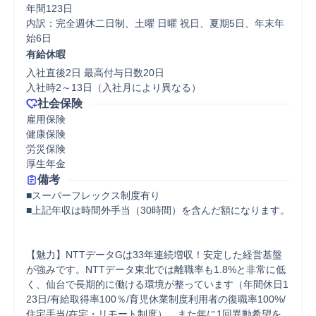
年間123日

内訳：完全週休二日制、土曜 日曜 祝日、夏期5日、年末年
始6日
有給休暇
入社直後2日 最高付与日数20日

入社時2～13日（入社月により異なる）
社会保険
雇用保険

健康保険

労災保険

厚生年金
備考
■スーパーフレックス制度有り 

■上記年収は時間外手当（30時間）を含んだ額になります。 

【魅力】NTTデータGは33年連続増収！安定した経営基盤
が強みです。NTTデータ東北では離職率も1.8%と非常に低
く、仙台で長期的に働ける環境が整っています（年間休日1
23日/有給取得率100％/育児休業制度利用者の復職率100%/
住宅手当/在宅・リモート制度）。また年に1回異動希望を