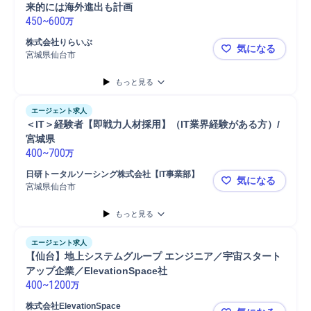
来的には海外進出も計画
450
~
600
万
株式会社りらいぶ
気になる
宮城県仙台市
【仙台】社
もっと見る
エージェント求人
＜IT＞経験者【即戦力人材採用】（IT業界経験がある方）/
宮城県
400
~
700
万
日研トータルソーシング株式会社【IT事業部】
気になる
宮城県仙台市
＜IT＞経験
もっと見る
エージェント求人
【仙台】地上システムグループ エンジニア／宇宙スタート
アップ企業／ElevationSpace社
400
~
1200
万
株式会社ElevationSpace