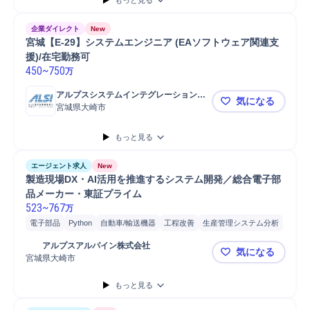
もっと見る
企業ダイレクト
New
宮城【E-29】システムエンジニア (EAソフトウェア関連支
援)/在宅勤務可
450
~
750
万
アルプスシステムインテグレーション株
気になる
式会社
宮城県大崎市
宮城【E-2
もっと見る
エージェント求人
New
製造現場DX・AI活用を推進するシステム開発／総合電子部
品メーカー・東証プライム
523
~
767
万
電子部品
Python
自動車/輸送機器
工程改善
生産管理システム分析
生産管理システム開発
生産装置立ち上げ
生産管理システム導入
	アルプスアルパイン株式会社
気になる
画像ソフト組込/制御設計
画像処理研究開発
画像信号処理
AWS
宮城県大崎市
製造現場D
開発
ソフトウェア
クラウド
画像処理
もっと見る