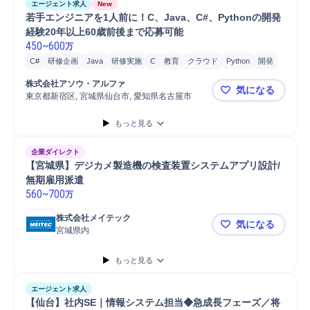
エージェント求人
New
若手エンジニアを1人前に！C、Java、C#、Pythonの開発
経験20年以上60歳前後まで応募可能
450
~
600
万
C#
研修企画
Java
研修実施
C
教育
クラウド
Python
開発
株式会社アソウ・アルファ
気になる
東京都新宿区, 宮城県仙台市, 愛知県名古屋市
若手エンジニ
もっと見る
企業ダイレクト
【宮城県】デジカメ製造機の検査装置システムアプリ設計/
無期雇用派遣
560
~
700
万
株式会社メイテック
気になる
宮城県内
【宮城県】
もっと見る
エージェント求人
【仙台】社内SE｜情報システム担当◆急成長フェーズ／将