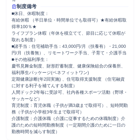
制度備考
■休日、休暇制度： 

有給休暇 （半日単位・時間単位でも取得可）★有給休暇取
得率100％★ 

ライフプラン休暇（年休を積立てて、節目に応じて休暇が
取れる制度） 

■諸手当：住宅補助手当：43,000円/月（扶養有）・21,000
円/月（扶養無）、リモートワーク手当、子育て・介護手当 

■その他福利厚生： 

慶弔見舞金制度、財形貯蓄制度、健康保険組合の保養所、
福利厚生パッケージ(ベネフィットワン) 

定期健康診断(年2回実施) 、住宅取得支援制度 （住宅融資
に対する利子を補てんする制度） 

人間ドック2年毎に受診可、社内各種スポーツ活動（野球・
サッカーなど） 

育児制度：育児休職（子供が満3歳まで取得可）、短時間勤
務（子供が小学校3年生まで取得可） 

介護制度：介護休職（介護に従事するための休職制度）介
護のための短時間勤務制度（一定期間介護のために一日の
勤務時間を減らす制度）