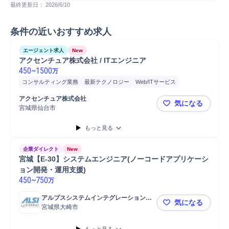
最終更新日： 
2026/6/10
条件の近いおすすめ求人
エージェント求人
New
アクセンチュア株式会社 / ITエンジニア
450
~
1500
万
コンサルティング業務
最新テクノロジー
Web/ITサービス
システム設計
テスト
開発
クラウド
要件定義
PC/Web
Java
アクセンチュア株式会社
気になる
Salesforce
システム開発
SAP
Python
SQL
宮城県仙台市
アクセンチュ
もっと見る
企業ダイレクト
New
宮城【E-30】システムエンジニア(ノーコードアプリケーシ
ョン開発・運用支援)
450
~
750
万
アルプスシステムインテグレーション株
気になる
式会社
宮城県大崎市
宮城【E-3