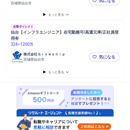
気になる
宮城県仙台市
【仙台】地上
もっと見る
企業ダイレクト
仙台【インフラエンジニア】在宅勤務可/高還元率/正社員登
用有
324
~
1200
万
株式会社Ｇｒｏｗｓｈｉｐ
気になる
宮城県仙台市
仙台【イン
もっと見る