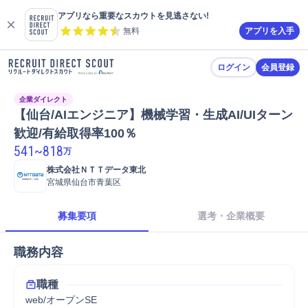
アプリなら重要なスカウトを見逃さない!
無料
アプリを入手
ログイン
会員登録
企業ダイレクト
【仙台/AIエンジニア】機械学習・生成AI/UIターン
歓迎/有給取得率100％
541
~
818
万
株式会社ＮＴＴデータ東北
宮城県仙台市青葉区
募集要項
選考・企業概要
職務内容
職種
web/オープンSE