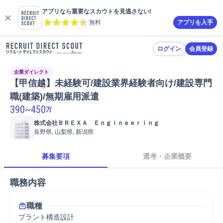
アプリなら重要なスカウトを見逃さない!
無料
アプリを入手
ログイン
会員登録
企業ダイレクト
【甲信越】未経験可/建設業界経験者向け/建設専門
職(建築)/無期雇用派遣
390
~
450
万
株式会社ＢＲＥＸＡ　Ｅｎｇｉｎｅｅｒｉｎｇ
長野県, 山梨県, 新潟県
募集要項
選考・企業概要
職務内容
職種
プラント構造設計