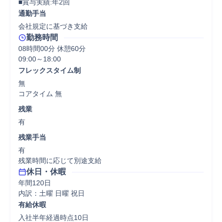
■賞与実績:年2回
通勤手当
会社規定に基づき支給
勤務時間
08時間00分 休憩60分
フレックスタイム制
無

コアタイム 無  
残業
有
残業手当
有

残業時間に応じて別途支給
休日・休暇
年間120日

内訳：土曜 日曜 祝日
有給休暇
入社半年経過時点10日