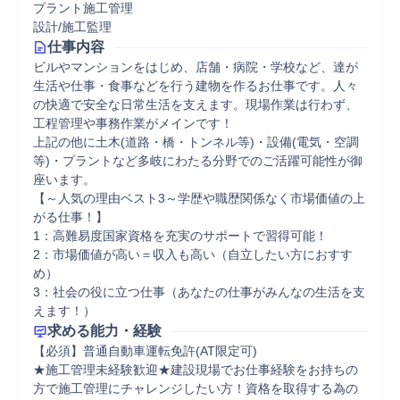
プラント施工管理
設計/施工監理
仕事内容
ビルやマンションをはじめ、店舗・病院・学校など、達が
生活や仕事・食事などを行う建物を作るお仕事です。人々
の快適で安全な日常生活を支えます。現場作業は行わず、
工程管理や事務作業がメインです！

上記の他に土木(道路・橋・トンネル等)・設備(電気・空調
等)・プラントなど多岐にわたる分野でのご活躍可能性が御
座います。 

【～人気の理由ベスト3～学歴や職歴関係なく市場価値の上
がる仕事！】 

1：高難易度国家資格を充実のサポートで習得可能！ 

2：市場価値が高い＝収入も高い（自立したい方におすす
め） 

3：社会の役に立つ仕事（あなたの仕事がみんなの生活を支
えます！）
求める能力・経験
【必須】普通自動車運転免許(AT限定可)

★施工管理未経験歓迎★建設現場でお仕事経験をお持ちの
方で施工管理にチャレンジしたい方！資格を取得する為の