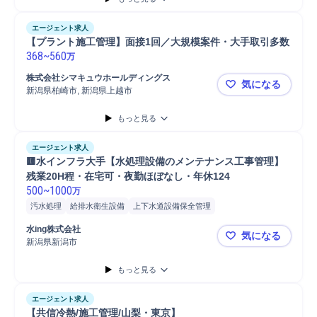
エージェント求人
【プラント施工管理】面接1回／大規模案件・大手取引多数
368
~
560
万
株式会社シマキュウホールディングス
気になる
新潟県柏崎市, 新潟県上越市
【プラント
もっと見る
エージェント求人
🟨水インフラ大手【水処理設備のメンテナンス工事管理】
残業20H程・在宅可・夜勤ほぼなし・年休124
500
~
1000
万
汚水処理
給排水衛生設備
上下水道設備保全管理
水処理プラント施工管理
メンテナンス
施工管理
設備保全
水ing株式会社
気になる
下水汚泥処理
給排水施工管理
設備メンテナンス
上下水道
新潟県新潟市
🟨水イン
給排水衛生設備メンテナンス
保全業務
水処理
プラント
設備管理
もっと見る
給排水衛生設備施工管理
水処理プラント
電気設備
施工管理技士
主任技術者
エージェント求人
【共信冷熱/施工管理/山梨・東京】