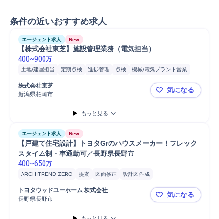
条件の近いおすすめ求人
エージェント求人
New
【株式会社東芝】施設管理業務（電気担当）
400
~
900
万
土地/建屋担当
定期点検
進捗管理
点検
機械/電気プラント営業
主任/リーダー
受変電設備
担当者
営業
生産設備
工場
主任
株式会社東芝
気になる
主任技術者
Microsoft Excel
資料作成
提案
施工管理
新潟県柏崎市
【株式会社
もっと見る
エージェント求人
New
【戸建て住宅設計】トヨタGrのハウスメーカー！フレック
スタイム制・車通勤可／長野県長野市
400
~
650
万
ARCHITREND ZERO
提案
図面修正
設計図作成
木造2x4工法意匠設計
木造2x4工法設計
木造2x4工法
普通自動車
トヨタウッドユーホーム 株式会社
気になる
木造在来工法意匠設計
木造在来工法設計
長野県長野市
【戸建て住
もっと見る