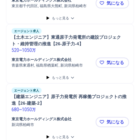
東京電力ホールディングス株式会社
気になる
東京都千代田区, 福島県大熊町, 新潟県柏崎市
【原子力】原
もっと見る
エージェント求人
【土木エンジニア】東通原子力発電所の建設プロジェク
ト・維持管理の推進【26-原子力-4】
520
~
1050
万
東京電力ホールディングス株式会社
気になる
青森県東通村, 福島県楢葉町, 新潟県柏崎市
【土木エン
もっと見る
エージェント求人
【建築エンジニア】原子力発電所 再稼働プロジェクトの推
進【26-建築-2】
680
~
1050
万
東京電力ホールディングス株式会社
気になる
新潟県柏崎市
【建築エンジ
もっと見る