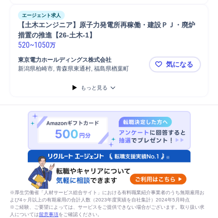
エージェント求人
【土木エンジニア】原子力発電所再稼働・建設ＰＪ・廃炉
措置の推進【26-土木-1】
520
~
1050
万
東京電力ホールディングス株式会社
気になる
新潟県柏崎市, 青森県東通村, 福島県楢葉町
【土木エン
もっと見る
※厚生労働省「人材サービス総合サイト」における有料職業紹介事業者のうち無期雇用お
よび4ヶ月以上の有期雇用の合計人数（2023年度実績を自社集計）2024年5月時点
※ご経験、ご要望によっては、サービスをご提供できない場合がございます。取り扱い求
人については
留意事項
をご確認ください。