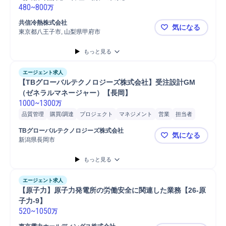
480
~
800
万
共信冷熱株式会社
気になる
東京都八王子市, 山梨県甲府市
【共信冷熱/
もっと見る
エージェント求人
【TBグローバルテクノロジーズ株式会社】受注設計GM
（ゼネラルマネージャー）【長岡】
1000
~
1300
万
品質管理
購買/調達
プロジェクト
マネジメント
営業
担当者
プロジェクト推進
プロジェクトマネジメント
メンテナンス
荷役
TBグローバルテクノロジーズ株式会社
気になる
研究開発
設計レビュー
開発
販売
品質保証
石油
製品
新潟県長岡市
【TBグロ
リソース管理
設計マネジメント
技術管理
産業機械
機械プラント
もっと見る
プラント
エージェント求人
【原子力】原子力発電所の労働安全に関連した業務【26-原
子力-9】
520
~
1050
万