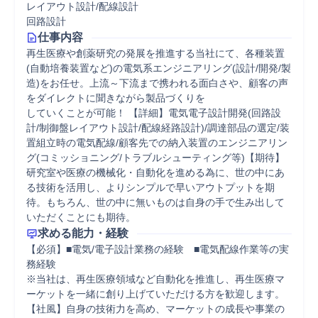
レイアウト設計/配線設計
回路設計
仕事内容
再生医療や創薬研究の発展を推進する当社にて、各種装置
(自動培養装置など)の電気系エンジニアリング(設計/開発/製
造)をお任せ。上流～下流まで携われる面白さや、顧客の声
をダイレクトに聞きながら製品づくりを

していくことが可能！ 【詳細】電気電子設計開発(回路設
計/制御盤レイアウト設計/配線経路設計)/調達部品の選定/装
置組立時の電気配線/顧客先での納入装置のエンジニアリン
グ(コミッショニング/トラブルシューティング等)【期待】
研究室や医療の機械化・自動化を進める為に、世の中にあ
る技術を活用し、よりシンプルで早いアウトプットを期
待。もちろん、世の中に無いものは自身の手で生み出して
いただくことにも期待。
求める能力・経験
【必須】■電気/電子設計業務の経験　■電気配線作業等の実
務経験

※当社は、再生医療領域など自動化を推進し、再生医療マ
ーケットを一緒に創り上げていただける方を歓迎します。

【社風】自身の技術力を高め、マーケットの成長や事業の