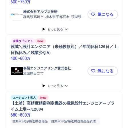
600
~
750
万
株式会社アルプス技研
気になる
群馬県高崎市, 栃木県宇都宮市, 茨城県日
【北関東/電
立市
もっと見る
企業ダイレクト
New
茨城＼設計エンジニア（未経験歓迎）／年間休日126日／土
日祝休み／残業少なめ
400
~
600
万
泰榮エンジニアリング株式会社
気になる
茨城県日立市
茨城＼設計
もっと見る
エージェント求人
New
【土浦】高精度精密測定機器の電気設計エンジニア～プラ
イム上場～/12084
680
~
800
万
自動車部品/輸送機器部品
自動車部品/輸送機器部品品質管...