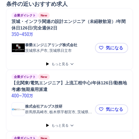
条件の近いおすすめ求人
企業ダイレクト
New
茨城・インフラ関連の設計エンジニア（未経験歓迎）/年間
休日126日/完全週休2日
350
~
450
万
泰榮エンジニアリング株式会社
気になる
茨城県水戸市, 茨城県日立市
茨城・インフ
もっと見る
企業ダイレクト
New
【北関東/電気エンジニア】上流工程中心/年休126日/勤務地
考慮/無期雇用派遣
400
~
700
万
株式会社アルプス技研
気になる
群馬県高崎市, 栃木県宇都宮市, 茨城県日
【北関東/電
立市
もっと見る
企業ダイレクト
New