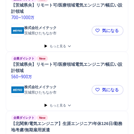
【茨城県央】リモート可/医療領域電気エンジニア/幅広い設
計領域
700
~
1000
万
株式会社メイテック
気になる
茨城県ひたちなか市
【茨城県央
もっと見る
企業ダイレクト
New
【茨城県央】リモート可/医療領域電気エンジニア/幅広い設
計領域
560
~
900
万
株式会社メイテック
気になる
茨城県ひたちなか市
【茨城県央
もっと見る
企業ダイレクト
New
【北関東/電気エンジニア】生涯エンジニア/年休126日/勤務
地考慮/無期雇用派遣