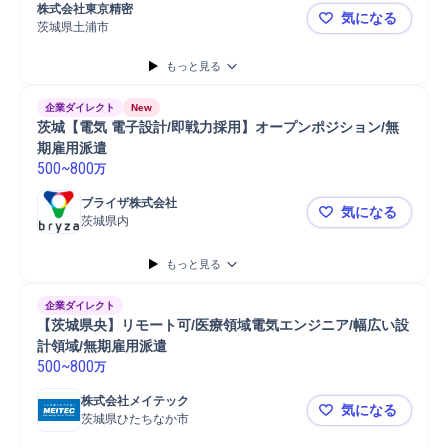
自動車部品/輸送機器部品製造
自動車部品/輸送機器部品研究開...
株式会社東京精密
気になる
自動車/輸送機器
製品
部品
機械部品
開発
研究開発
自動車部品
茨城県土浦市
【土浦】高精
半導体
工作機械
品質管理
リレー
品質保証
モーター
検証
もっと見る
生産技術
技術開発
デジタル回路設計
企業ダイレクト
New
茨城【電気 電子設計/即戦力採用】オープンポジション/無
期雇用派遣
500
~
800
万
ブライザ株式会社
気になる
茨城県内
茨城【電気
もっと見る
企業ダイレクト
【茨城県央】リモート可/医療領域電気エンジニア/幅広い設
計領域/無期雇用派遣
500
~
800
万
株式会社メイテック
気になる
茨城県ひたちなか市
【茨城県央