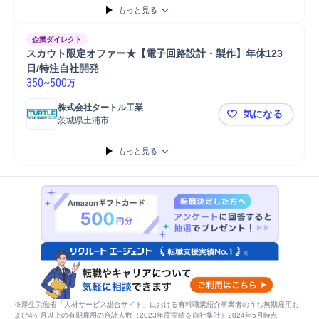
もっと見る
企業ダイレクト
スカウト限定オファー★【電子回路設計・製作】年休123
日/特注自社開発
350
~
500
万
株式会社タートル工業
気になる
茨城県土浦市
スカウト限
もっと見る
※厚生労働省「人材サービス総合サイト」における有料職業紹介事業者のうち無期雇用お
よび4ヶ月以上の有期雇用の合計人数（2023年度実績を自社集計）2024年5月時点