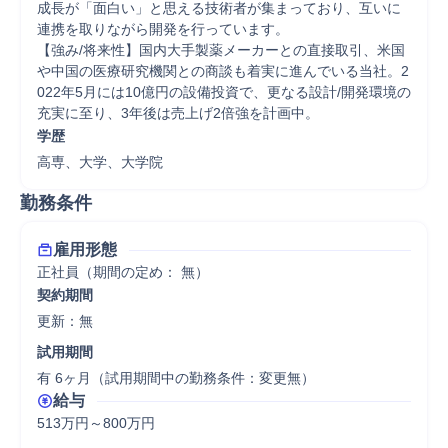
成長が「面白い」と思える技術者が集まっており、互いに
連携を取りながら開発を行っています。

【強み/将来性】国内大手製薬メーカーとの直接取引、米国
や中国の医療研究機関との商談も着実に進んでいる当社。2
022年5月には10億円の設備投資で、更なる設計/開発環境の
充実に至り、3年後は売上げ2倍強を計画中。
学歴
高専、大学、大学院
勤務条件
雇用形態
正社員（期間の定め： 無）
契約期間
更新：無 
試用期間
有 6ヶ月（試用期間中の勤務条件：変更無）
給与
513万円～800万円
