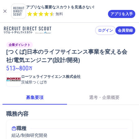
アプリなら重要なスカウトを見逃さない!
無料
アプリを入手
ログイン
会員登録
企業ダイレクト
[つくば]日本のライフサイエンス事業を変える会
社/電気エンジニア(設計/開発)
513
~
800
万
ローツェライフサイエンス株式会社
茨城県つくば市
募集要項
選考・企業概要
職務内容
職種
組込/制御研究開発