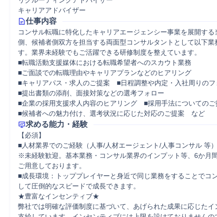
リクルーティングアドバイザー
キャリアアドバイザー
仕事内容
コンサル転職に特化したキャリアエージェンシー事業を展開する
側、候補者側双方を担当する両面型コンサルタントとして以下業
す。業界未経験でもご活躍できる研修制度を整えています。

■転職活動支援媒体における転職希望者へのスカウト業務

■ご面談での転職理由やキャリアプランなどのヒアリング

■キャリアパス・求人のご提案　■日程調整や内定・入社周りのフォ
■提出書類の添削、面接対策などの選考フォロー

■企業の採用支援求人内容のヒアリング　■採用手法についてのご提
■候補者への魅力付け、選考状況に応じた対応のご提案　など
求める能力・経験
【必須】

■人材業界でのご経験（人事/人材エージェント/人事コンサル 等）
※未経験歓迎。基本業務・コンサル業界のインプット等、6か月
ご用意しております。

■成長環境：トッププレイヤーと身近で同じ業務をすることでコ
して圧倒的なスピードで成長できます。

★豊富なインセンティブ★

弊社では明確な評価制度に基づいて、あげられた成果に応じたイ
支給しています。インセンティブには上限を設けておりませんので