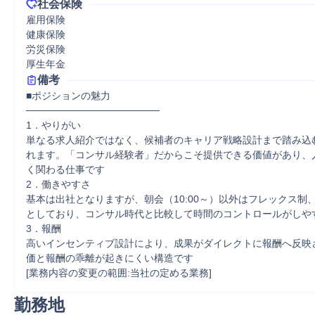
社会保険
雇用保険

健康保険

労災保険

厚生年金
備考
■ポジションの魅力

───────────────────

1．やりがい

単なる求人紹介ではなく、候補者のキャリア戦略設計まで踏み込
れます。「コンサル経験者」だからこそ提供できる価値があり、
く関わる仕事です

2．働きやすさ

基本は出社となりますが、朝会（10:00～）以外はフレックス制
としており、コンサル時代と比較して時間のコントロールがしやす
3．報酬

高いインセンティブ設計により、成果がダイレクトに報酬へ反映
価と報酬の乖離が起きにくい構造です　

[業務内容の変更の範囲:当社の定める業務]
勤務地