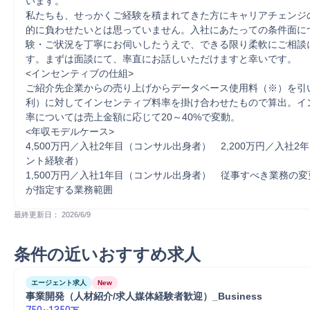
います。 

私たちも、せっかくご経験を積まれてきた方にキャリアチェンジ
的に負わせたいとは思っていません。入社にあたっての条件面に
験・ご状況を丁寧にお伺いしたうえで、できる限り柔軟にご相談
す。まずは面談にて、率直にお話しいただけますと幸いです。 

<インセンティブの仕組> 

ご紹介先企業からの売り上げからデータベース使用料（※）を引
利）に対してインセンティブ料率を掛け合わせたもので算出。イ
率については売上金額に応じて20～40%で変動。 

<年収モデルケース>　 

4,500万円／入社2年目（コンサル出身者）　2,200万円／入社2
ント経験者） 

1,500万円／入社1年目（コンサル出身者）　従事すべき業務の
が指定する業務範囲
最終更新日： 
2026/6/9
条件の近いおすすめ求人
エージェント求人
New
事業開発（人材紹介/求人媒体経験者歓迎）_Business