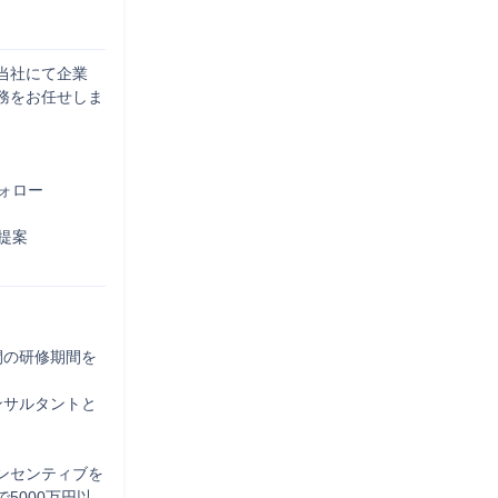
当社にて企業
務をお任せしま
ロー

案



間の研修期間を
ンサルタントと
ンセンティブを
5000万円以