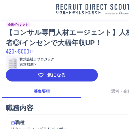
企業ダイレクト
【コンサル専門人材エージェント】人
者◎/インセンで大幅年収UP！
420
~
5000
万
株式会社ラフロジック
東京都港区
気になる
募集要項
選考・企
職務内容
職種