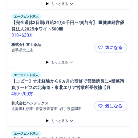
もっと見る
エージェント求人
【完全週休2日制/月給24万5千円～/賞与有】 🟦健康経営優
310
~
630
万
株式会社富士薬品
気になる
岩手県北上市
【完全週休2
もっと見る
エージェント求人
【コピー】☆未経験から6ヵ月の研修で営業所長に●業務請
負サービスの北海道・東北エリア営業所長候補【月
450
~
700
万
株式会社ハンデックス
気になる
北海道札幌市, 青森県青森市, 岩手県盛岡市
【コピー】
もっと見る
エージェント求人