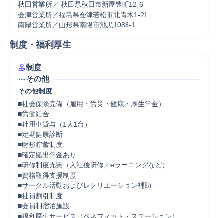
秋田営業所／ 秋田県秋田市新屋豊町12-6

会津営業所／福島県会津若松市北青木1-21

南陽営業所／山形県南陽市池黒1088-1
制度・福利厚生
制度
その他
その他制度
■社会保険完備（雇用・労災・健康・厚生年金）

■労働組合

■社用車貸与（1人1台）

■定期健康診断

■財形貯蓄制度

■確定拠出年金あり

■研修制度充実（入社後研修／eラーニングなど）

■資格取得支援制度

■サークル活動およびレクリエーション補助

■社員割引制度

■会員制宿泊施設

■福利厚生サービス（ベネフィット・ステーション）
