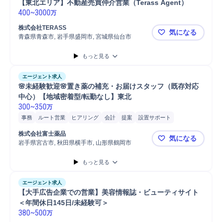
【東北エリア】不動産売買仲介営業（Terass Agent）
400
~
3000
万
株式会社TERASS
気になる
青森県青森市, 岩手県盛岡市, 宮城県仙台市
【東北エリア
もっと見る
エージェント求人
🌸未経験歓迎🌸置き薬の補充・お届けスタッフ（既存対応
中心）【地域密着型/転勤なし】東北
300
~
350
万
事務
ルート営業
ヒアリング
会計
提案
設置サポート
CM/テレビ広告
営業
品質管理
金
集金
既存顧客
株式会社富士薬品
気になる
岩手県宮古市, 秋田県横手市, 山形県鶴岡市
🌸未経験
もっと見る
エージェント求人
【大手広告企業での営業】美容情報誌・ビューティサイト
＜年間休日145日/未経験可＞
380
~
500
万