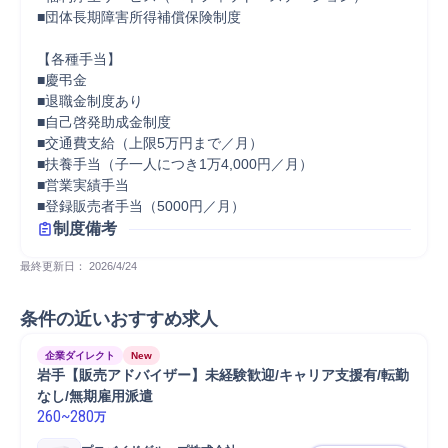
■団体長期障害所得補償保険制度

【各種手当】

■慶弔金

■退職金制度あり

■自己啓発助成金制度

■交通費支給（上限5万円まで／月）

■扶養手当（子一人につき1万4,000円／月）

■営業実績手当

■登録販売者手当（5000円／月）
制度備考
最終更新日： 
2026/4/24
条件の近いおすすめ求人
企業ダイレクト
New
岩手【販売アドバイザー】未経験歓迎/キャリア支援有/転勤
なし/無期雇用派遣
260
~
280
万