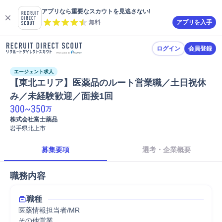
アプリなら重要なスカウトを見逃さない!
無料
アプリを入手
ログイン
会員登録
エージェント求人
【東北エリア】医薬品のルート営業職／土日祝休
み／未経験歓迎／面接1回 
300
~
350
万
株式会社富士薬品
岩手県北上市
募集要項
選考・企業概要
職務内容
職種
医薬情報担当者/MR
その他営業