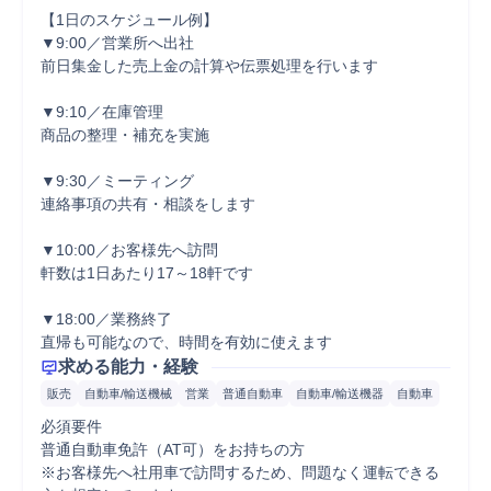
【1日のスケジュール例】

▼9:00／営業所へ出社

前日集金した売上金の計算や伝票処理を行います

▼9:10／在庫管理

商品の整理・補充を実施

▼9:30／ミーティング

連絡事項の共有・相談をします

▼10:00／お客様先へ訪問

軒数は1日あたり17～18軒です

▼18:00／業務終了

直帰も可能なので、時間を有効に使えます
求める能力・経験
販売
自動車/輸送機械
営業
普通自動車
自動車/輸送機器
自動車
必須要件

普通自動車免許（AT可）をお持ちの方

※お客様先へ社用車で訪問するため、問題なく運転できる