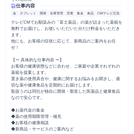
仕事内容
金
タブレット
開発
在庫管理
営業
集金
食品
CM/テレビ広告
テレビCMでお馴染みの「富士薬品」の薬が詰まった薬箱を
無料でお届けし、お使いいただいた分だけ料金をいただき
ます。

他にも、お客様の症状に応じて、新商品のご案内をお任
せ！

【ー 具体的な仕事内容 ー】

お客様の健康状態などに合わせ、ご家庭や企業それぞれの
薬箱を提案します。

置き薬の使用具合や、健康に関するお悩みをお聞きし、適
切な薬や健康食品を定期的にお届けします。

取扱うのは同社が独自に開発・製造した医薬品と健康食品
なので安心です。

◆お薬代金の集金

◆薬の使用期限管理・補充

◆お客様の健康相談

◆新商品・サービスのご案内など
