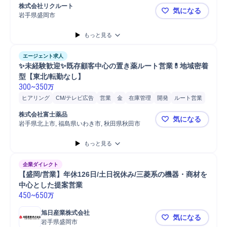
株式会社リクルート
気になる
岩手県盛岡市
【大手広告
もっと見る
エージェント求人
✨未経験歓迎✨既存顧客中心の置き薬ルート営業💊地域密着
型【東北/転勤なし】
300
~
350
万
ヒアリング
CM/テレビ広告
営業
金
在庫管理
開発
ルート営業
品質管理
提案
タブレット
集金
食品
設置サポート
既存顧客
株式会社富士薬品
気になる
岩手県北上市, 福島県いわき市, 秋田県秋田市
✨未経験歓
もっと見る
企業ダイレクト
【盛岡/営業】年休126日/土日祝休み/三菱系の機器・商材を
中心とした提案営業
450
~
650
万
旭日産業株式会社
気になる
岩手県盛岡市
【盛岡/営業