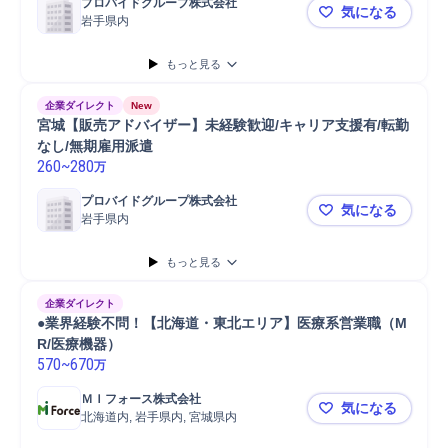
プロバイドグループ株式会社
気になる
岩手県内
岩手【販売
もっと見る
企業ダイレクト
New
宮城【販売アドバイザー】未経験歓迎/キャリア支援有/転勤
なし/無期雇用派遣
260
~
280
万
プロバイドグループ株式会社
気になる
岩手県内
宮城【販売
もっと見る
企業ダイレクト
●業界経験不問！【北海道・東北エリア】医療系営業職（M
R/医療機器）
570
~
670
万
ＭＩフォース株式会社
気になる
北海道内, 岩手県内, 宮城県内
●業界経験