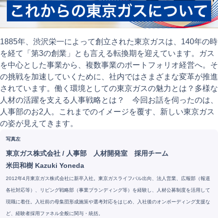
1885年、渋沢栄一によって創立された東京ガスは、140年の時
を経て「第3の創業」とも言える転換期を迎えています。ガス
を中心とした事業から、複数事業のポートフォリオ経営へ。そ
の挑戦を加速していくために、社内ではさまざまな変革が推進
されています。働く環境としての東京ガスの魅力とは？多様な
人材の活躍を支える人事戦略とは？ 今回お話を伺ったのは、
人事部のお2人。これまでのイメージを覆す、新しい東京ガス
の姿が見えてきます。
写真左
東京ガス株式会社
/
人事部 人材開発室 採用チーム
米田和樹 Kazuki Yoneda
2012年4月東京ガス株式会社に新卒入社。東京ガスライフバル出向、法人営業、広報部（報道
各社対応等）、リビング戦略部（事業ブランディング等）を経験し、人材公募制度を活用して
現職に着任。入社前の母集団形成施策や選考対応をはじめ、入社後のオンボーディング支援な
ど、経験者採用ファネル全般に関与・統括。