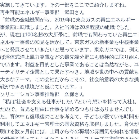
実施してきています。その一部をここでご紹介しますね。
再生可能エネルギー事業部 武田さん
「前職の金融機関から、2019年に東京ガスの再生エネルギー
事業部に転職しました。入社当時は20名程度の組織でした
が、現在は100名超の大所帯に。前職でも関わっていた再生エ
ネルギー事業の知見を活かして、東京ガスの新事業を中核事業
へと発展させていきたいと思っています。東京ガスでは、例え
ば浮体式洋上風力発電などの最先端分野にも積極的に取り組ん
でいます。利益を目的とした事業であることは当然ながら、ユ
ーティリティ企業として果たすべき、地域や世の中への貢献も
大きなテーマ。この会社だからこその、社会的意義の大きな挑
戦ができる環境だと感じています。」
ソリューション事業推進部 久保さん
「私は“社会を支える仕事がしたい”という想いを持って入社し
たので、育児を理由に仕事を辞めるつもりはありませんでし
た。育休中も復職後のことを考えて、子どもが寝ている時間を
利用してエネルギー管理士の国家資格を取得しました。育休が
明ける数ヶ月前には、上司から今の職場の雰囲気を知れる情報
や動画を送ってもらえたこともあり、スムーズに復職できたと