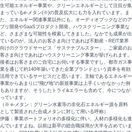
生可能エネルギー事業や、クリーンエネルギーとして注目が集
まっているe-メタン(※)の普及拡大にも力を入れています。ま
た、エネルギー関連事業以外にも、オーディオブックなどのア
プリ開発やSaaSプロダクト開発、ハウスクリーニング事業な
ど、さまざまな可能性を模索してきました。なかでも成果が出
ているのが、法人のお客さま向けであれば不動産・REIT業界
向けのクラウドサービス「サステナブルスター」、ご家庭のお
客さま向けであればハウスクリーニング事業が挙げられます。
後者はお客さまのご自宅にお伺いする事業ですし、都市ガス事
業を通じて約140年築いてきた企業ブランドという資本を有効
活用できているサービスだと思います。主軸であるエネルギー
事業からあまりに“飛び地”の新規事業は上手くいかなかった例
もありますが、そうしたトライ&エラーも含めて、今につなが
っています。
（※ e-メタン：グリーン水素等の非化石エネルギー源を原料
として製造された合成メタンに対して用いる呼称）
伊藤：事業ポートフォリオの多様化に伴い、人材の多様化も進
んでいますよね。以前は新卒の総合職採用が大半を占めていま