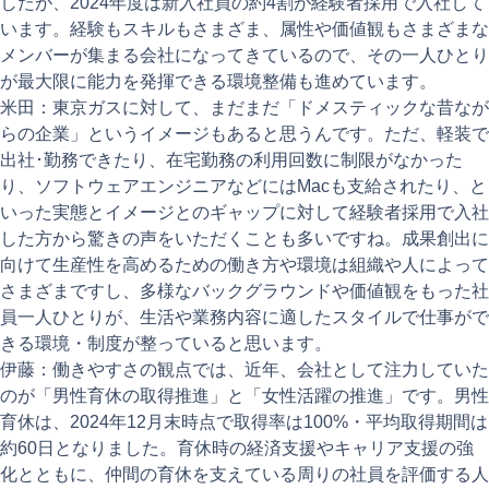
したが、2024年度は新入社員の約4割が経験者採用で入社して
います。経験もスキルもさまざま、属性や価値観もさまざまな
メンバーが集まる会社になってきているので、その一人ひとり
が最大限に能力を発揮できる環境整備も進めています。
米田：東京ガスに対して、まだまだ「ドメスティックな昔なが
らの企業」というイメージもあると思うんです。ただ、軽装で
出社･勤務できたり、在宅勤務の利用回数に制限がなかった
り、ソフトウェアエンジニアなどにはMacも支給されたり、と
いった実態とイメージとのギャップに対して経験者採用で入社
した方から驚きの声をいただくことも多いですね。成果創出に
向けて生産性を高めるための働き方や環境は組織や人によって
さまざまですし、多様なバックグラウンドや価値観をもった社
員一人ひとりが、生活や業務内容に適したスタイルで仕事がで
きる環境・制度が整っていると思います。
伊藤：働きやすさの観点では、近年、会社として注力していた
のが「男性育休の取得推進」と「女性活躍の推進」です。男性
育休は、2024年12月末時点で取得率は100%・平均取得期間は
約60日となりました。育休時の経済支援やキャリア支援の強
化とともに、仲間の育休を支えている周りの社員を評価する人