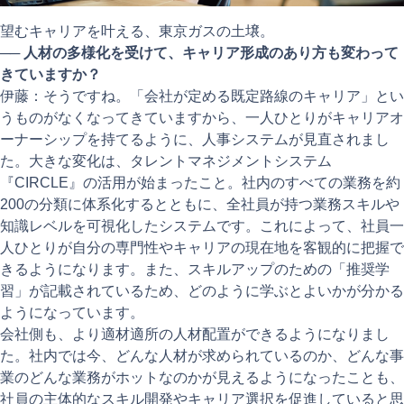
望むキャリアを叶える、東京ガスの土壌。
──
人材の多様化を受けて、キャリア形成のあり方も変わって
きていますか？
伊藤：そうですね。「会社が定める既定路線のキャリア」とい
うものがなくなってきていますから、一人ひとりがキャリアオ
ーナーシップを持てるように、人事システムが見直されまし
た。大きな変化は、タレントマネジメントシステム
『CIRCLE』の活用が始まったこと。社内のすべての業務を約
200の分類に体系化するとともに、全社員が持つ業務スキルや
知識レベルを可視化したシステムです。これによって、社員一
人ひとりが自分の専門性やキャリアの現在地を客観的に把握で
きるようになります。また、スキルアップのための「推奨学
習」が記載されているため、どのように学ぶとよいかが分かる
ようになっています。
会社側も、より適材適所の人材配置ができるようになりまし
た。社内では今、どんな人材が求められているのか、どんな事
業のどんな業務がホットなのかが見えるようになったことも、
社員の主体的なスキル開発やキャリア選択を促進していると思