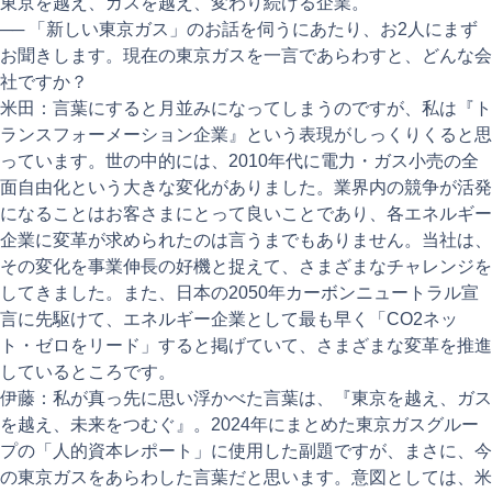
東京を越え、ガスを越え、変わり続ける企業。
── 「新しい東京ガス」のお話を伺うにあたり、お2人にまず
お聞きします。現在の東京ガスを一言であらわすと、どんな会
社ですか？
米田：言葉にすると月並みになってしまうのですが、私は『ト
ランスフォーメーション企業』という表現がしっくりくると思
っています。世の中的には、2010年代に電力・ガス小売の全
面自由化という大きな変化がありました。業界内の競争が活発
になることはお客さまにとって良いことであり、各エネルギー
企業に変革が求められたのは言うまでもありません。当社は、
その変化を事業伸長の好機と捉えて、さまざまなチャレンジを
してきました。また、日本の2050年カーボンニュートラル宣
言に先駆けて、エネルギー企業として最も早く「CO2ネッ
ト・ゼロをリード」すると掲げていて、さまざまな変革を推進
しているところです。
伊藤：私が真っ先に思い浮かべた言葉は、『東京を越え、ガス
を越え、未来をつむぐ』。2024年にまとめた東京ガスグルー
プの「人的資本レポート」に使用した副題ですが、まさに、今
の東京ガスをあらわした言葉だと思います。意図としては、米