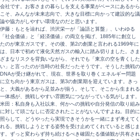
会社です。お客さまの暮らしを支える事業がベースにあるから
こそ、みんなが未来志向で、大きな目標に向かって建設的な議
論や協力がしやすい環境なのだと思います。
伊藤：もとを辿れば、渋沢栄一が「論語と算盤」、いわゆる
「社会価値」と「経済価値」の両立を掲げ、1885年に創立し
たのが東京ガスです。その後、第2の創業と言われる1969年に
は、日本で初めて液化天然ガスの輸入に踏み切りました。さま
ざまなリスクを背負いながら、それでも「東京の空を青くした
い」と言ったのが当時の社長だったそうです。そうした挑戦の
DNAが受け継がれて、現在、世界を取り巻くエネルギー問題
に立ち向かう東京ガスは、第3の創業期を迎えています。きっ
と、大義があるから足並みが揃う。そして、そこから生まれる
一体感が、挑戦しやすい雰囲気につながっている気がします。
米田：私自身も入社以来、何かへの挑戦や自分発信の取り組み
に対して頭ごなしに否定されたことがないんですよね。目的に
照らして、どうやったら実現できそうかを一緒にまず考えてく
れる。挑戦しようとする姿勢を受け止めてくれていると感じま
す。ずっと変わらず持ち続けるべき確固たる価値観が共有され