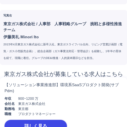
写真右
東京ガス株式会社
/
人事部 人事戦略グループ 挑戦と多様性推進
チーム
伊藤美礼 Minori Ito
2015年4月東京ガス株式会社に新卒入社。東京ガスライフバル出向、リビング営業計画部（電
気・ガス小売販売企画）、総合企画部（ガス事業法対応・管理会計）を経験し、1年半の育休
を経て、現職に着任。グループのDE&I推進・人的資本開示などを担当。
東京ガス株式会社が募集している求人はこちら
【ソリューション事業推進部】環境系SaaSプロダクト開発(サブ
Pdm)
年収
900~1200 万
会社名
東京ガス株式会社
勤務地
東京都
職種
プロダクトマネージャー
詳しく見る