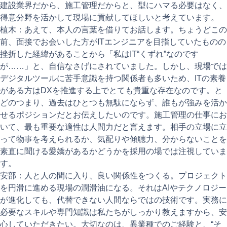
建設業界だから、施工管理だからと、型にハマる必要はなく、
得意分野を活かして現場に貢献してほしいと考えています。
植木：あえて、本人の言葉を借りてお話します。ちょうどこの
前、面接でお会いした方がITエンジニアを目指していたものの
挫折した経緯があることから「私はIT“くずれ”なのです
が……」と、自信なさげにされていました。しかし、現場では
デジタルツールに苦手意識を持つ関係者も多いため、ITの素養
がある方はDXを推進する上でとても貴重な存在なのです。と
どのつまり、過去はひとつも無駄にならず、誰もが強みを活か
せるポジションだとお伝えしたいのです。施工管理の仕事にお
いて、最も重要な適性は人間力だと言えます。相手の立場に立
って物事を考えられるか、気配りや傾聴力、分からないことを
素直に聞ける愛嬌があるかどうかを採用の場では注視していま
す。
安部：人と人の間に入り、良い関係性をつくる。プロジェクト
を円滑に進める現場の潤滑油になる。それはAIやテクノロジー
が進化しても、代替できない人間ならではの技術です。実務に
必要なスキルや専門知識は私たちがしっかり教えますから、安
心していただきたい。大切なのは、異業種でのご経験と、“そ