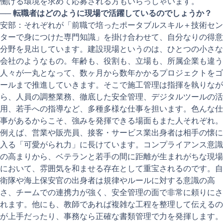
働ける環境を求めて応募される方もいらっしゃいます。
──
転職者はどのように現場で活躍しているのでしょうか？
安部：それぞれが「前職で培ったポータブルスキル＋技術セン
ターで身につけた専門知識」を掛け合わせて、自分なりの得意
分野を見出しています。建設現場というのは、ひとつの小さな
会社のようなもの。年齢も、役割も、立場も、所属企業も違う
人々が一丸となって、数ヶ月から数年かかるプロジェクトをゴ
ールまで推進していきます。そこで施工管理は指揮を執りなが
ら、人員の調整業務、徹底した安全管理、デジタルツールの活
用、若手への指導など、多種多様な仕事を担います。色んな仕
事があるからこそ、強みを発揮できる場面もまた人それぞれ。
例えば、営業や販売員、接客・サービス業出身者は相手の懐に
入る「可愛がられ力」に長けています。コンプライアンス意識
の高まりから、ベテランと若手の間に距離が生まれがちな現場
において、雰囲気を和ませる存在として重宝されるのです。自
衛隊や海上保安官の出身者は規律やルールに対する意識の高
さ、チームでの連携力が強く、安全管理の面で非常に頼りにさ
れます。他にも、教師であれば複雑な工程を整理して伝えるの
が上手だったり、事務なら正確な書類管理で力を発揮します。