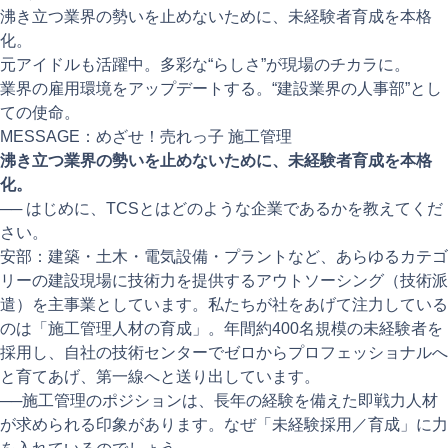
沸き立つ業界の勢いを止めないために、未経験者育成を本格
化。
元アイドルも活躍中。多彩な“らしさ”が現場のチカラに。
業界の雇用環境をアップデートする。“建設業界の人事部”とし
ての使命。
MESSAGE：めざせ！売れっ子 施工管理
沸き立つ業界の勢いを止めないために、未経験者育成を本格
化。
──
はじめに、TCSとはどのような企業であるかを教えてくだ
さい。
安部：建築・土木・電気設備・プラントなど、あらゆるカテゴ
リーの建設現場に技術力を提供するアウトソーシング（技術派
遣）を主事業としています。私たちが社をあげて注力している
のは「施工管理人材の育成」。年間約400名規模の未経験者を
採用し、自社の技術センターでゼロからプロフェッショナルへ
と育てあげ、第一線へと送り出しています。
──
施工管理のポジションは、長年の経験を備えた即戦力人材
が求められる印象があります。なぜ「未経験採用／育成」に力