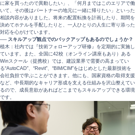
に家を買ったので異動したい」、「何月まではこのエリアで働
いて、その後はパートナーの地元に一緒に帰りたい」といった
相談内容がありました。将来の配置転換を計画したり、期間を
決めてホテルを手配したりと、一人ひとりの人生に寄り添った
対応を心がけています。
──
スキルアップ観点でのバックアップもあるのでしょうか？
植木：社内では『技術フォローアップ研修』を定期的に実施し
ています。また、全国に42校（オンライン講座もあり）ある
Winスクール（提携校）では、建設業界で需要の高まってい
る“AutoCAD”、“Revit”、“BIM/CIM”をはじめとした最新技術を
会社負担で学ぶことができます。他にも、国家資格の取得支援
など、中長期的なキャリア形成を支える仕組みを沢山整えてい
るので、成長意欲があればどこまでもスキルアップできる環境
です。