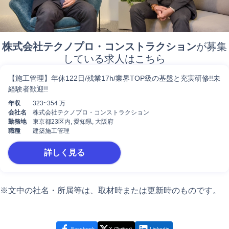
株式会社
テクノプロ・コンストラクション
が募集
している求人はこちら
【施工管理】年休122日/残業17h/業界TOP級の基盤と充実研修!!未
経験者歓迎!!
年収
323~354 万
会社名
株式会社テクノプロ・コンストラクション
勤務地
東京都23区内, 愛知県, 大阪府
職種
建築施工管理
詳しく見る
※文中の社名・所属等は、取材時または更新時のものです。
Facebook
X (Twitter)
Linkedin