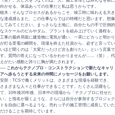
（笑）。人と人をつなぐのは、人。施工管理とはみんなを前に
向かせる、体温あっての仕事だと私は思うからです。
植木：そんなプロセスがあるからこそ、竣工時に味わえる大き
な達成感もまた、この仕事ならではの特権だと思います。想像
してみてください。まっさらな土地に、自分たちの手で圧倒的
なスケールのビルやダム、プラントを組み上げていく過程を。
工事の最終局面に建造物に電気が通い、一斉にピカっと明かり
が灯る受電の瞬間を。現場を終えた社員から、必ずと言ってい
いほど聞くのは「大変だったけど次も創りたい」という言葉で
す。質問の答えになっているかわかりませんが……（笑）、代
えがたい感動と誇りに胸が満たされます。
──
これからテクノプロ・コンストラクションで新たなキャリ
アへ歩もうとする未来の仲間にメッセージをお願いします。
安部：TCSで働くメリットは、さまざまな現場を経験でき、
さまざまな人々と仕事ができることです。たくさん活躍をし
て、10年後20年後、日本中の現場から「テクノプロに任せた
い」と指名が届くような、さらには自分が参加するプロジェク
トを自由に選べるような、売れっ子の施工管理に成長していた
だけることを期待しています。