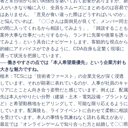
者と常日頃から良い関係性を築いておく必要がありますが、新
人がいきなり輪に入り、全員をスムーズにまとめるのは容易で
はありません。「意見が食い違った際はどうすればいいのか」
と悩んでいれば、「〇〇さんは面倒見が良くて、メンバー同士
の間に入ってくれるから相談してみよう」、「雑談することも
案外大事な仕事だったりするから、ランチに先輩や後輩を誘っ
てみよう」という具合にナビゲートします。客観的な視点から
的確にアドバイスができるように、CDA自身も足繁く現場に
通って状況を把握しています。
──
働きやすさの点では「本人希望最優先」という企業方針も
大きな魅力ですね。
植木：TCSには「技術者ファースト」の企業文化が深く浸透
しています。それが顕著に表れているのが、人事が社員のキャ
リアにとことん向き合う姿勢だと感じています。例えば、配属
先は本人がやりたい分野（建築・土木・電気設備・プラントな
ど）と希望勤務地をヒアリングして、可能な限り応えるように
しています。配属後も、ライフイベントに合わせて柔軟に相談
を受けています。本人の事情を気兼ねなく語れる風土があり、
最近では「オンラインゲームで知り合った方と結婚して〇〇県