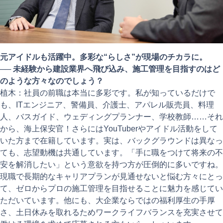
元アイドルも活躍中。多彩な“らしさ”が現場のチカラに。
──
未経験から建設業界へ飛び込み、施工管理を目指すのはど
のような方々なのでしょう？
植木：社員の前職は本当に多彩です。私が知っているだけで
も、ITエンジニア、警備員、介護士、アパレル販売員、料理
人、バスガイド、ウェディングプランナー、学校教師……それ
から、海上保安官！さらにはYouTuberやアイドル活動をして
いた方まで在籍しています。実は、バックグラウンドは異なっ
ても、志望動機は共通しています。「手に職をつけて将来の不
安を解消したい」という意欲を持つ方が圧倒的に多いですね。
現職で長期的なキャリアプランが見通せないと悩む方々にとっ
て、ゼロからプロの施工管理を目指せることに魅力を感じてい
ただいています。他にも、大企業ならではの福利厚生の手厚
さ、土日休みを取れるためワークライフバランスを充実させて