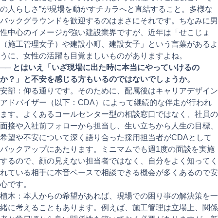
の人らしさ”が現場を動かすチカラへと直結すること。多様な
バックグラウンドを歓迎するのはまさにそれです。ちなみに男
性中心のイメージが強い建設業界ですが、近年は「せこじょ
（施工管理女子）や建設小町、建設女子」という言葉があるよ
うに、女性の活躍も目覚ましいものがありますよね。
──
とはいえ「いざ現場に出た時に本当にやっていけるの
か？」と不安を感じる方もいるのではないでしょうか。
安部：仰る通りです。そのために、配属後はキャリアデザイン
アドバイザー（以下：CDA）によって継続的な伴走が行われ
ます。よくあるコールセンター型の相談窓口ではなく、社員の
面接や入社前フォローから担当し、生い立ちから人生の目標、
希望や不安について深く語り合った採用担当者がCDAとして
バックアップにあたります。ミニマムでも週1度の面談を実施
するので、顔の見えない担当者ではなく、自分をよく知ってく
れている相手に本音ベースで相談できる機会が多くあるので安
心です。
植木：本人からの希望があれば、現場での困り事の解決策を一
緒に考えることもあります。例えば、施工管理は立場上、関係