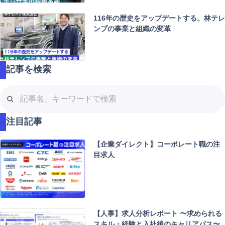
116年の歴史をアップデートする。林テレ
ンプの事業と組織の変革
記事を検索
記
事
名
注目記事
、
キ
【企業ダイレクト】コーポレート職の注
ー
目求人
ワ
ー
ド
で
検
【人事】求人分析レポート 〜求められる
索
スキル・経験と入社後のキャリアパス〜