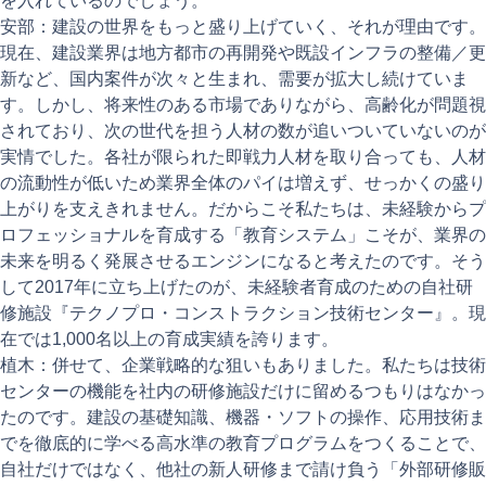
を入れているのでしょう。
安部：建設の世界をもっと盛り上げていく、それが理由です。
現在、建設業界は地方都市の再開発や既設インフラの整備／更
新など、国内案件が次々と生まれ、需要が拡大し続けていま
す。しかし、将来性のある市場でありながら、高齢化が問題視
されており、次の世代を担う人材の数が追いついていないのが
実情でした。各社が限られた即戦力人材を取り合っても、人材
の流動性が低いため業界全体のパイは増えず、せっかくの盛り
上がりを支えきれません。だからこそ私たちは、未経験からプ
ロフェッショナルを育成する「教育システム」こそが、業界の
未来を明るく発展させるエンジンになると考えたのです。そう
して2017年に立ち上げたのが、未経験者育成のための自社研
修施設『テクノプロ・コンストラクション技術センター』。現
在では1,000名以上の育成実績を誇ります。
植木：併せて、企業戦略的な狙いもありました。私たちは技術
センターの機能を社内の研修施設だけに留めるつもりはなかっ
たのです。建設の基礎知識、機器・ソフトの操作、応用技術ま
でを徹底的に学べる高水準の教育プログラムをつくることで、
自社だけではなく、他社の新人研修まで請け負う「外部研修販