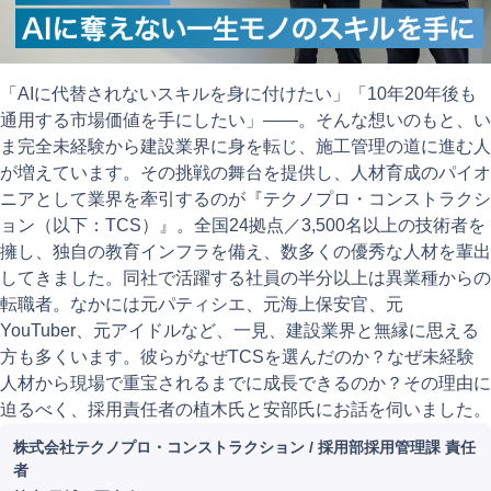
「AIに代替されないスキルを身に付けたい」「10年20年後も
通用する市場価値を手にしたい」——。そんな想いのもと、い
ま完全未経験から建設業界に身を転じ、施工管理の道に進む人
が増えています。その挑戦の舞台を提供し、人材育成のパイオ
ニアとして業界を牽引するのが『テクノプロ・コンストラクシ
ョン（以下：TCS）』。全国24拠点／3,500名以上の技術者を
擁し、独自の教育インフラを備え、数多くの優秀な人材を輩出
してきました。同社で活躍する社員の半分以上は異業種からの
転職者。なかには元パティシエ、元海上保安官、元
YouTuber、元アイドルなど、一見、建設業界と無縁に思える
方も多くいます。彼らがなぜTCSを選んだのか？なぜ未経験
人材から現場で重宝されるまでに成長できるのか？その理由に
迫るべく、採用責任者の植木氏と安部氏にお話を伺いました。
株式会社テクノプロ・コンストラクション
/
採用部採用管理課 責任
者