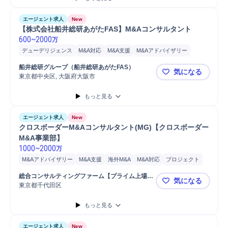
エージェント求人
New
【株式会社船井総研あがたFAS】M&Aコンサルタント
600
~
2000
万
デューデリジェンス
M&A対応
M&A支援
M&Aアドバイザリー
M&Aコンサルティング
船井総研グループ（船井総研あがたFAS）
気になる
東京都中央区, 大阪府大阪市
【株式会社
もっと見る
エージェント求人
New
クロスボーダーM&Aコンサルタント(MG)【クロスボーダー
M&A事業部】
1000
~
2000
万
M&Aアドバイザリー
M&A支援
海外M&A
M&A対応
プロジェクト
営業活動
マネジメント
エグゼキューション
提案
アドバイザリー
総合コンサルティングファーム【プライム上場企
気になる
プロジェクトマネジメント
営業
財務
デューデリジェンス
業】
東京都千代田区
クロスボーダ
もっと見る
エージェント求人
New