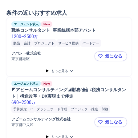
条件の近いおすすめ求人
エージェント求人
New
戦略コンサルタント_事業統括本部アバント
1200
~
2500
万
製品
会計
プロジェクト
サービス提供
パートナー
プロジェクト推進
コンサルティングプロジェクト
アバント株式会社
気になる
コンサルティング業務
事業責任者
戦略提案
提案
管理会計
東京都港区
戦略コンサ
DivaSystem
コンサルタント
もっと見る
エージェント求人
New
◤アビームコンサルティング◢財務/会計/税務コンサルタン
ト｜構造改革・DX実現まで伴走
690
~
2500
万
予算策定
C
ダッシュボード作成
プロジェクト推進
財務
BIツール
マネジメント
プロジェクト
会計
内部統制
分析
アビームコンサルティング株式会社
気になる
要件定義
東京都中央区
◤アビーム
もっと見る