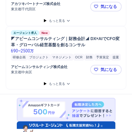
M&Aコンサルティング
M&A対応
デューデリジェンス
財務
税務
アカツキパートナーズ株式会社
気になる
提案
事業計画
クロージング
Microsoft Excel
Microsoft Word
東京都千代田区
〇●M&Aコ
会計
もっと見る
エージェント求人
New
◤アビームコンサルティング｜財務会計◢ DX×AIでCFO変
革・グローバル経営基盤を創るコンサル
690
~
2500
万
研修企画
プロジェクト
マネジメント
OCR
財務
予算策定
提案
審査/回収
株式
最新テクノロジー
請求
経理
会計
予算管理
アビームコンサルティング株式会社
気になる
ネットワーク
データ分析
内部統制
分析
導入支援
東京都中央区
◤アビームコ
コンサルタント
コンサルティング業務
マネージャー
もっと見る
プロジェクトマネジメント
Oracle
情報処理
SAP
BIツール