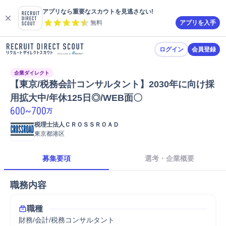
アプリなら重要なスカウトを見逃さない!
無料
アプリを入手
ログイン
会員登録
企業ダイレクト
【東京/税務会計コンサルタント】2030年に向け採
用拡大中/年休125日◎/WEB面〇
600
~
700
万
税理士法人ＣＲＯＳＳＲＯＡＤ
東京都港区
募集要項
選考・企業概要
職務内容
職種
財務/会計/税務コンサルタント