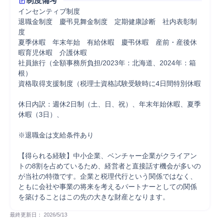
制度備考
インセンティブ制度

退職金制度　慶弔見舞金制度　定期健康診断　社内表彰制
度

夏季休暇　年末年始　有給休暇　慶弔休暇　産前・産後休
暇育児休暇　介護休暇

社員旅行（全額事務所負担/2023年：北海道、2024年：箱
根）

資格取得支援制度（税理士資格試験受験時に4日間特別休暇

休日内訳：週休2日制（土、日、祝）、年末年始休暇、夏季
休暇（3日）、

※退職金は支給条件あり

【得られる経験】中小企業、ベンチャー企業がクライアン
トの8割を占めているため、経営者と直接話す機会が多いの
が当社の特徴です。企業と税理代行という関係ではなく、
ともに会社や事業の将来を考えるパートナーとしての関係
を築けることはこの先の大きな財産となります。
最終更新日： 
2026/5/13