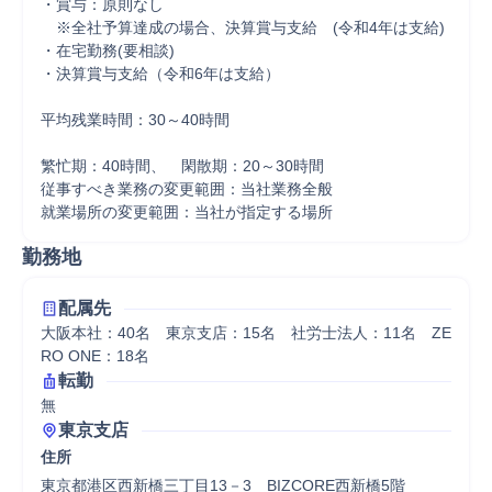
・賞与：原則なし　

　※全社予算達成の場合、決算賞与支給　(令和4年は支給)

・在宅勤務(要相談)

・決算賞与支給（令和6年は支給）

平均残業時間：30～40時間

繁忙期：40時間、　閑散期：20～30時間

従事すべき業務の変更範囲：当社業務全般

就業場所の変更範囲：当社が指定する場所
勤務地
配属先
大阪本社：40名　東京支店：15名　社労士法人：11名　ZE
RO ONE：18名
転勤
無
東京支店
住所
東京都港区西新橋三丁目13－3　BIZCORE西新橋5階