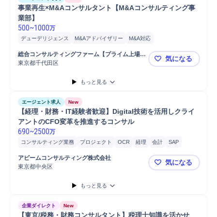
事業再生×M&Aコンサルタント【M&Aコンサルティング事
業部】
500
~
1000
万
デューデリジェンス
M&Aアドバイザリー
M&A対応
経営/戦略コンサルティング
M&Aコンサルティング
総合コンサルティングファーム【プライム上場企
気になる
コンサルティング業務
財務
アドバイザリー
業】
東京都千代田区
事業再生×
もっと見る
エージェント求人
New
【経理・財務・IT経験者歓迎】Digital技術を活用しクライ
アントのCFO変革を推進するコンサル
690
~
2500
万
コンサルティング業務
プロジェクト
OCR
経理
会計
SAP
ネットワーク
サイト運営/管理コンサルティン...
株式
Oracle
アビームコンサルティング株式会社
気になる
審査/回収
財務
請求
BIツール
経費精算
企業価値向上
東京都中央区
【経理・財務
コンサルタント
戦略立案
情報処理
マネージャー
分析
もっと見る
企業ダイレクト
New
【東京/税務・財務コンサルタント】税理士知識を活かせ