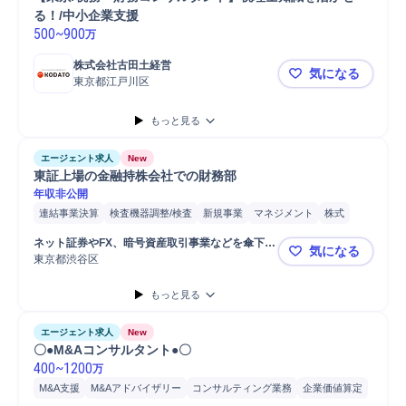
る！/中小企業支援
500
~
900
万
株式会社古田土経営
気になる
東京都江戸川区
【東京/税
もっと見る
エージェント求人
New
東証上場の金融持株会社での財務部
年収非公開
連結事業決算
検査機器調整/検査
新規事業
マネジメント
株式
財務
会計
IFRS
経理
監査
業務監査
ネット証券やFX、暗号資産取引事業などを傘下に
気になる
展開する、東証上場の金融持株会社。
東京都渋谷区
東証上場の
もっと見る
エージェント求人
New
〇●M&Aコンサルタント●〇
400
~
1200
万
M&A支援
M&Aアドバイザリー
コンサルティング業務
企業価値算定