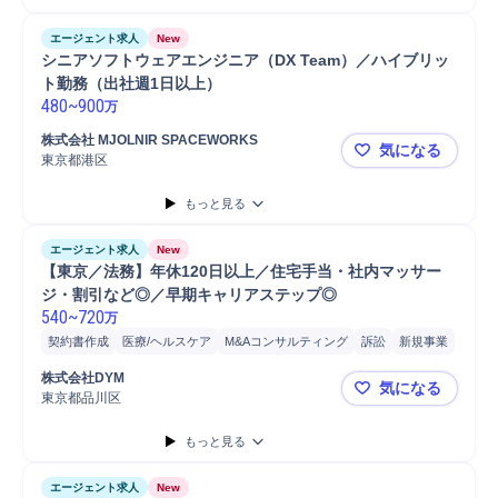
エージェント求人
New
シニアソフトウェアエンジニア（DX Team）／ハイブリッ
ト勤務（出社週1日以上）
480
~
900
万
株式会社 MJOLNIR SPACEWORKS
気になる
東京都港区
シニアソフト
もっと見る
エージェント求人
New
【東京／法務】年休120日以上／住宅手当・社内マッサー
ジ・割引など◎／早期キャリアステップ◎
540
~
720
万
契約書作成
医療/ヘルスケア
M&Aコンサルティング
訴訟
新規事業
係長
経営会議
マネジメント
取締役
社長
課長
幹部
提案
株式会社DYM
気になる
制度構築
法人営業
営業
部長
クリニック
コンプライアンス
東京都品川区
【東京／法
執行役員
コンサルティング業務
アドバイザリー
マネージャー
もっと見る
課長/参事官
師長/課長
M&A支援
M&Aアドバイザリー
M&A対応
転職支援
エージェント求人
New