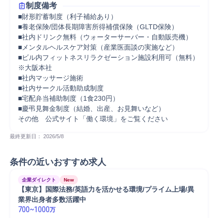
制度備考
■財形貯蓄制度（利子補給あり）

■養老保険/団体長期障害所得補償保険（GLTD保険）　

■社内ドリンク無料（ウォーターサーバー・自動販売機）

■メンタルヘルスケア対策（産業医面談の実施など）

■ビル内フィットネスリラクゼーション施設利用可（無料）
※大阪本社

■社内マッサージ施術

■社内サークル活動助成制度　

■宅配弁当補助制度（1食230円）

■慶弔見舞金制度（結婚、出産、お見舞いなど）

その他　公式サイト「働く環境」をご覧ください
最終更新日： 
2026/5/8
条件の近いおすすめ求人
企業ダイレクト
New
【東京】国際法務/英語力を活かせる環境/プライム上場/異
業界出身者多数活躍中
700
~
1000
万