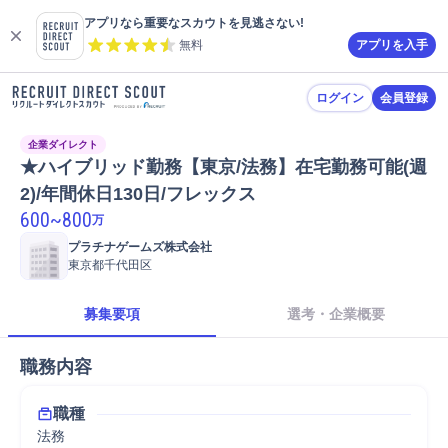
アプリなら重要なスカウトを見逃さない!
無料
アプリを入手
ログイン
会員登録
企業ダイレクト
★ハイブリッド勤務【東京/法務】在宅勤務可能(週
2)/年間休日130日/フレックス
600
~
800
万
プラチナゲームズ株式会社
東京都千代田区
募集要項
選考・企業概要
職務内容
職種
法務