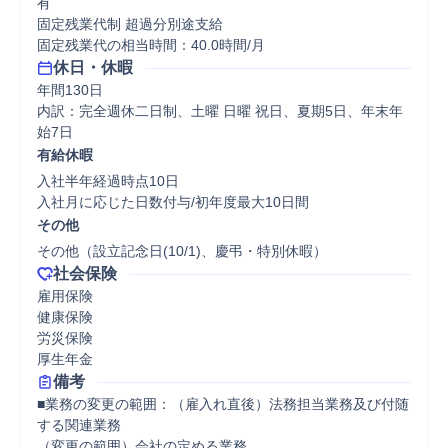
有

固定残業代制 超過分別途支給

固定残業代の相当時間：40.0時間/月
休日・休暇
年間130日

内訳：完全週休二日制、土曜 日曜 祝日、夏期5日、年末年
始7日
有給休暇
入社半年経過時点10日

入社月に応じた日数付与/初年度最大10日間
その他
その他（設立記念日(10/1)、慶弔・特別休暇）
社会保険
雇用保険

健康保険

労災保険

厚生年金
備考
■業務の変更の範囲：（雇入れ直後）法務担当業務及び付随
する関連業務 

（変更の範囲）会社の定める業務 
