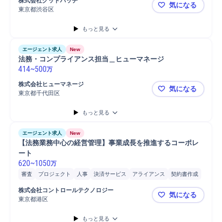
株式会社グッドパッチ
気になる
書類整理
書類確認
書類管理
法律/法規制検索
研修実施
Slack
東京都渋谷区
【グロース
事務
契約書締結
弁護士との折衝
弁護士外部折衝
もっと見る
エージェント求人
New
法務・コンプライアンス担当＿ヒューマネージ
414
~
500
万
株式会社ヒューマネージ
気になる
東京都千代田区
法務・コン
もっと見る
エージェント求人
New
【法務業務中心の経営管理】事業成長を推進するコーポレ
ート
620
~
1050
万
審査
プロジェクト
人事
決済サービス
アライアンス
契約書作成
体制構築
コンプライアンス
分析
株式会社コントロールテクノロジー
気になる
東京都港区
【法務業務
もっと見る