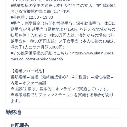
■就業場所の変更の範囲：本社及び全ての支店、在宅勤務に
おける情報誓約書に届け出た住所 

■昼休憩：12:30～13:30 

■手当：割増賃金（時間外労働手当、深夜勤務手当、休日出
勤手当)／引越手当（勤務地より150kmを超える地域からの
転居を伴う入社者に一律30万円支給、海外からの場合は引
越手当を一律50万円支給）／子女手当（本人扶養の18歳未
満の子1人につき月額5,000円） 

■その他労働環境の詳細はこちら：https://www.platinumga
mes.co.jp/workenvironment2/ 

【選考フロー補足】 

書類選考→面接（最終面接含め2～4回程度）→適性検査→
内定→オファー面談 

※面談/面接は、基本的にオンラインで実施しています。 

※選考過程でリファレンスチェックを実施する場合があり
ます。
勤務地
配属先