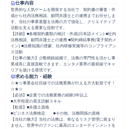
仕事内容
世界的な人気ゲームを開発する当社で、契約書の審査・作
成から社内法務相談、顧問弁護士との連携までお任せしま
す。当社の事業基盤を法務の力で強化し、クリエイティブ
活動を支える重要な役割です。

【詳細】■各種契約書類の検討・作成(日本語メイン) ■社内
法務相談、顧問弁護士との連携 ■契約締結事務(電子契約メ
イン) ■法務知識の啓蒙、社内研修実施等のコンプライアン
ス活動

【仕事の魅力】少数精鋭組織で、法務の専門性を活かし事
業成長に直接貢献できます。エンタメ業界の最前線でキャ
リアを築ける環境です。
求める能力・経験
☆★☆事業会社目線での法務業務が行える方大歓迎です！
☆★☆

【必須】■企業での法務業務の経験3年以上

■大卒程度の英文読解スキル

【歓迎】■弁護士資格

■ビジネス法務検定　　■その他、法務関係の資格

【当社の魅力】当社の法務は、単なるリスク管理に留まり
ません。世界中のファンに最高のエンターテインメントを