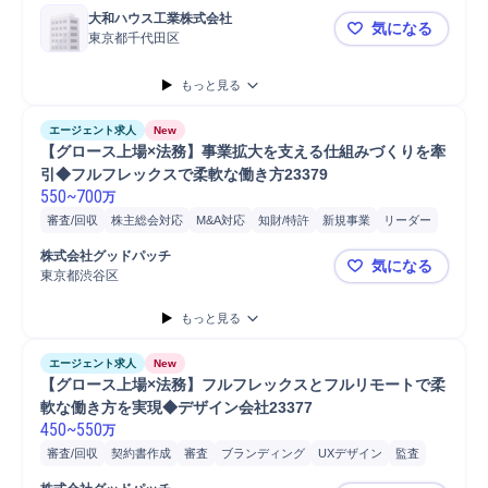
大和ハウス工業株式会社
気になる
東京都千代田区
【東京】国
もっと見る
エージェント求人
New
【グロース上場×法務】事業拡大を支える仕組みづくりを牽
引◆フルフレックスで柔軟な働き方23379
550
~
700
万
審査/回収
株主総会対応
M&A対応
知財/特許
新規事業
リーダー
UXデザイン
監査
戦略法務
審査
契約書作成
内部監査
内部統制
株式会社グッドパッチ
気になる
顧客体験デザイン
Pマーク運用
契約書管理
書類作成
書類整理
東京都渋谷区
【グロース
書類確認
書類管理
提案
法律/法規制検索
データ分析
もっと見る
エージェント求人
New
【グロース上場×法務】フルフレックスとフルリモートで柔
軟な働き方を実現◆デザイン会社23377
450
~
550
万
審査/回収
契約書作成
審査
ブランディング
UXデザイン
監査
内部監査
内部統制
顧客体験デザイン
契約書管理
書類作成