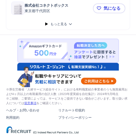
株式会社コネクトボックス
気になる
東京都千代田区
【経理スタッ
もっと見る
※厚生労働省「人材サービス総合サイト」における有料職業紹介事業者のうち無期雇用お
よび4ヶ月以上の有期雇用の合計人数（2023年度実績を自社集計）2024年5月時点
※ご経験、ご要望によっては、サービスをご提供できない場合がございます。取り扱い求
人については
留意事項
をご確認ください。
ヘルプ・お問い合わせ
リクルートID規約
利用規約
プライバシーポリシー