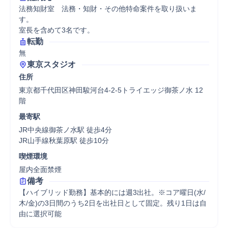
法務知財室　法務・知財・その他特命案件を取り扱いま
す。

室長を含めて3名です。
転勤
無
東京スタジオ
住所
東京都千代田区神田駿河台4-2-5トライエッジ御茶ノ水 12
階
最寄駅
JR中央線御茶ノ水駅 徒歩4分

JR山手線秋葉原駅 徒歩10分
喫煙環境
屋内全面禁煙
備考
【ハイブリッド勤務】基本的には週3出社。※コア曜日(水/
木/金)の3日間のうち2日を出社日として固定。残り1日は自
由に選択可能