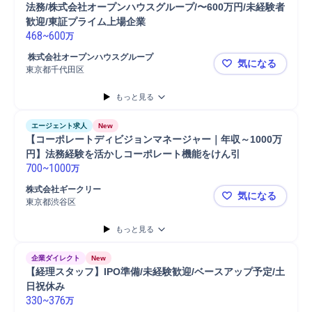
法務/株式会社オープンハウスグループ/〜600万円/未経験者
歓迎/東証プライム上場企業
468
~
600
万
 株式会社オープンハウスグループ
気になる
東京都千代田区
法務/株式会
もっと見る
エージェント求人
New
【コーポレートディビジョンマネージャー｜年収～1000万
円】法務経験を活かしコーポレート機能をけん引
700
~
1000
万
株式会社ギークリー
気になる
東京都渋谷区
【コーポレ
もっと見る
企業ダイレクト
New
【経理スタッフ】IPO準備/未経験歓迎/ベースアップ予定/土
日祝休み
330
~
376
万