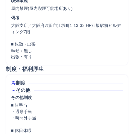
喫煙環境
屋内禁煙(屋内喫煙可能場所あり)
備考
大阪支店／大阪府吹田市江坂町1-13-33 HF江坂駅前ビルデ
ィング7階

■ 転勤・出張

転勤：無し

出張：有り
制度・福利厚生
制度
その他
その他制度
■ 諸手当

・通勤手当

・時間外手当

■ 休日休暇
