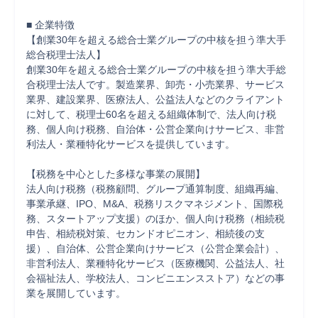
■ 企業特徴

【創業30年を超える総合士業グループの中核を担う準大手
総合税理士法人】

創業30年を超える総合士業グループの中核を担う準大手総
合税理士法人です。製造業界、卸売・小売業界、サービス
業界、建設業界、医療法人、公益法人などのクライアント
に対して、税理士60名を超える組織体制で、法人向け税
務、個人向け税務、自治体・公営企業向けサービス、非営
利法人・業種特化サービスを提供しています。

【税務を中心とした多様な事業の展開】

法人向け税務（税務顧問、グループ通算制度、組織再編、
事業承継、IPO、M&A、税務リスクマネジメント、国際税
務、スタートアップ支援）のほか、個人向け税務（相続税
申告、相続税対策、セカンドオピニオン、相続後の支
援）、自治体、公営企業向けサービス（公営企業会計）、
非営利法人、業種特化サービス（医療機関、公益法人、社
会福祉法人、学校法人、コンビニエンスストア）などの事
業を展開しています。
