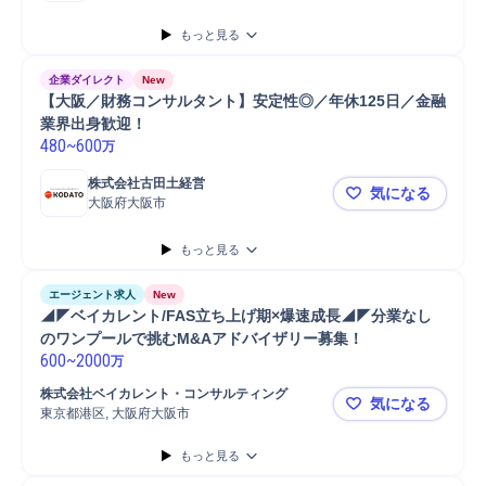
もっと見る
企業ダイレクト
New
【大阪／財務コンサルタント】安定性◎／年休125日／金融
業界出身歓迎！
480
~
600
万
株式会社古田土経営
気になる
大阪府大阪市
【大阪／財
もっと見る
エージェント求人
New
◢◤ベイカレント/FAS立ち上げ期×爆速成長◢◤分業なし
のワンプールで挑むM&Aアドバイザリー募集！
600
~
2000
万
株式会社ベイカレント・コンサルティング
気になる
東京都港区, 大阪府大阪市
◢◤ベイカ
もっと見る