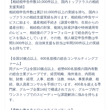
【相続税申告件数10,000件以上、国内トップクラスの相続
支援実績】

相続税申告件数は累計10,000件以上の実績を持ち、国内ト
ップクラスの相続支援実績を誇ります。相続税の申告サー
ビスに始まり、遺産相続手続き（譲渡や贈与、生前からの
遺産分割）、相続税の対策、複雑な財産評価や特例適用等
のレビュー、相続後のアフターフォローまで総合的なサー
ビスを強みとしています。その他、個人確定申告件数は年
間3,000件以上、自治体支援を担当は年間200件以上の実績
をお持ちです。

【全国10拠点以上、600名規模の総合コンサルティングフ
ァーム】

同グループは全国10拠点以上、総勢600名規模の国内有数
の総合士業グループです。経営戦略、海外進出、内部統
制、財務・経理、人事、総務・法務、M&A、事業承継、相
続、個人資産コンサルを手掛けています。400名を超える専
門家、グループ企業14社で構成されており、グループ内で
ワンストップでのスピーディーな課題解決に強みを持ちま
す。
