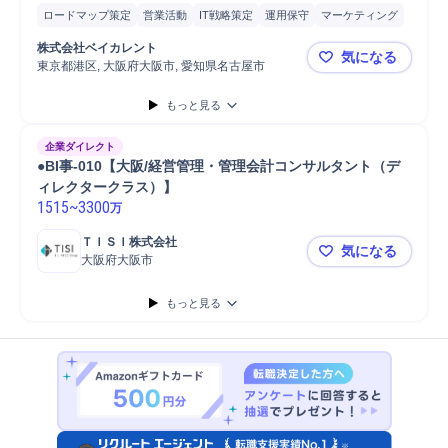
ロードマップ策定
営業活動
IT戦略策定
運用保守
マーケティング
プロジェクト
中期経営計画策定
IT戦略コンサルティング
株式会社ベイカレント
気になる
IT戦略立案
コンサルティング業務
購買/調達
戦略立案
新規事業
東京都港区, 大阪府大阪市, 愛知県名古屋市
⭐️【未経
新規事業立案
教育
開発
コスト削減
戦略提案
システム開発
もっと見る
コンサルタント
自動車
営業
要件定義
自動車/輸送機器
医療機器
企業ダイレクト
●BI事-010【大阪/経営管理・管理会計コンサルタント（デ
ィレクタークラス）】
1515
~
3300
万
ＴＩＳＩ株式会社
気になる
大阪府大阪市
●BI事-0
もっと見る