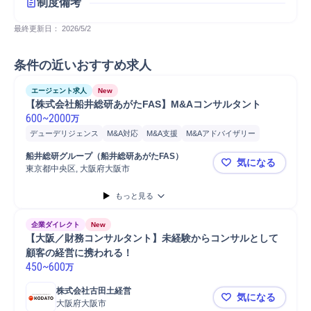
制度備考
最終更新日： 
2026/5/2
条件の近いおすすめ求人
エージェント求人
New
【株式会社船井総研あがたFAS】M&Aコンサルタント
600
~
2000
万
デューデリジェンス
M&A対応
M&A支援
M&Aアドバイザリー
M&Aコンサルティング
船井総研グループ（船井総研あがたFAS）
気になる
東京都中央区, 大阪府大阪市
【株式会社
もっと見る
企業ダイレクト
New
【大阪／財務コンサルタント】未経験からコンサルとして
顧客の経営に携われる！
450
~
600
万
株式会社古田土経営
気になる
大阪府大阪市
【大阪／財