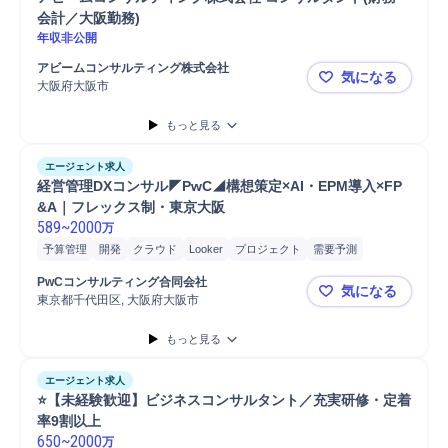
会計／大阪勤務)
年収非公開
アビームコンサルティング株式会社
気になる
大阪府大阪市
アビームコ
もっと見る
エージェント求人
経営管理DXコンサル◤PwC◢構想策定×AI・EPM導入×FP
&A｜フレックス制・東京大阪
589
~
2000
万
予算管理
開発
クラウド
Looker
プロジェクト
需要予測
予算編成
要件定義
BIツール
コンサルティング業務
予算策定
PwCコンサルティング合同会社
気になる
最新テクノロジー
システム開発
東京都千代田区, 大阪府大阪市
経営管理DX
もっと見る
エージェント求人
⭐️【未経験歓迎】ビジネスコンサルタント／充実研修・定着
率9割以上
650
~
2000
万