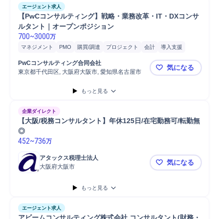
エージェント求人
【PwCコンサルティング】戦略・業務改革・IT・DXコンサ
ルタント｜オープンポジション
700
~
3000
万
マネジメント
PMO
購買/調達
プロジェクト
会計
導入支援
生産管理
半導体
カーボン/炭素
脱炭素化推進
PwCコンサルティング合同会社
気になる
エンジニアリングマネジメント
製造管理
製造原価改善
東京都千代田区, 大阪府大阪市, 愛知県名古屋市
【PwCコ
経営/戦略コンサルティング
企画立案
企画担当
脆弱性テスト
もっと見る
製造部門連携
設備管理
開発
コンサルティング業務
基本設計
システム開発
要件定義
プロジェクトリーダー
企業ダイレクト
プロジェクト全体PMO
プロジェクトマネージャー
【大阪/税務コンサルタント】年休125日/在宅勤務可/転勤無
プロジェクトマネジメント
プラント設計
プロジェクト推進
◎
452
~
736
万
プロジェクト企画提案
プロジェクト統括/責任者
新規事業
新規事業立案
新規設備導入
プラント
工程設計
アタックス税理士法人
気になる
大阪府大阪市
【大阪/税務
もっと見る
エージェント求人
アビームコンサルティング株式会社 コンサルタント(財務・