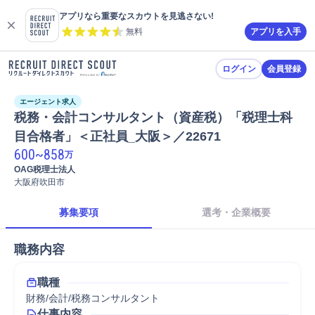
アプリなら重要なスカウトを見逃さない!
無料
アプリを入手
ログイン
会員登録
エージェント求人
税務・会計コンサルタント（資産税）「税理士科
目合格者」＜正社員_大阪＞／22671
600
~
858
万
OAG税理士法人
大阪府吹田市
募集要項
選考・企業概要
職務内容
職種
財務/会計/税務コンサルタント
仕事内容