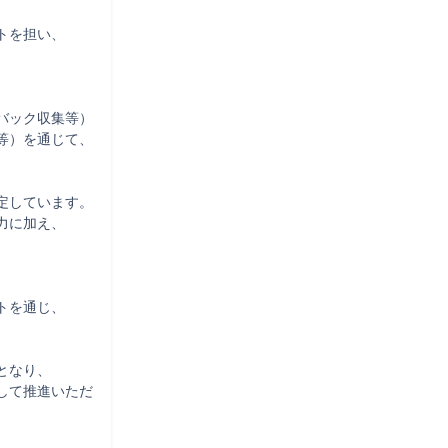
を担い、



ック収集等）

）を通じて、

しています。

に加え、

を通じ、

なり、

して推進いただ