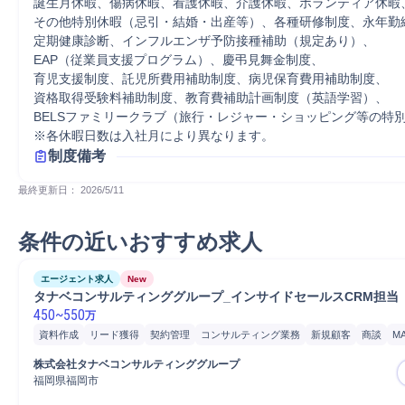
誕生月休暇、傷病休暇、看護休暇、介護休暇、ボランティア休暇、
その他特別休暇（忌引・結婚・出産等）、各種研修制度、永年勤続
定期健康診断、インフルエンザ予防接種補助（規定あり）、

EAP（従業員支援プログラム）、慶弔見舞金制度、

育児支援制度、託児所費用補助制度、病児保育費用補助制度、

資格取得受験料補助制度、教育費補助計画制度（英語学習）、

BELSファミリークラブ（旅行・レジャー・ショッピング等の特別
※各休暇日数は入社月により異なります。 
制度備考
最終更新日： 
2026/5/11
条件の近いおすすめ求人
エージェント求人
New
タナベコンサルティンググループ_インサイドセールスCRM担当
450
~
550
万
資料作成
リード獲得
契約管理
コンサルティング業務
新規顧客
商談
M
ファイナンス
教育
開発
顧客管理
コンサルタント
事務
法人営業
営業
株式会社タナベコンサルティンググループ
福岡県福岡市