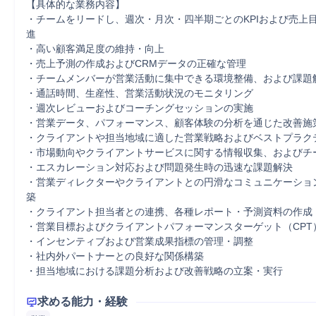
【具体的な業務内容】

・チームをリードし、週次・月次・四半期ごとのKPIおよび売上
進

・高い顧客満足度の維持・向上

・売上予測の作成およびCRMデータの正確な管理

・チームメンバーが営業活動に集中できる環境整備、および課題解
・通話時間、生産性、営業活動状況のモニタリング

・週次レビューおよびコーチングセッションの実施

・営業データ、パフォーマンス、顧客体験の分析を通じた改善施策
・クライアントや担当地域に適した営業戦略およびベストプラクテ
・市場動向やクライアントサービスに関する情報収集、およびチー
・エスカレーション対応および問題発生時の迅速な課題解決

・営業ディレクターやクライアントとの円滑なコミュニケーショ
築

・クライアント担当者との連携、各種レポート・予測資料の作成

・営業目標およびクライアントパフォーマンスターゲット（CPT）
・インセンティブおよび営業成果指標の管理・調整

・社内外パートナーとの良好な関係構築

・担当地域における課題分析および改善戦略の立案・実行

求める能力・経験