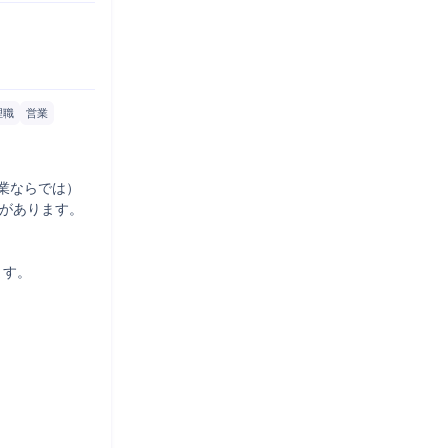
理職
営業
業ならでは）

があります。

す。
