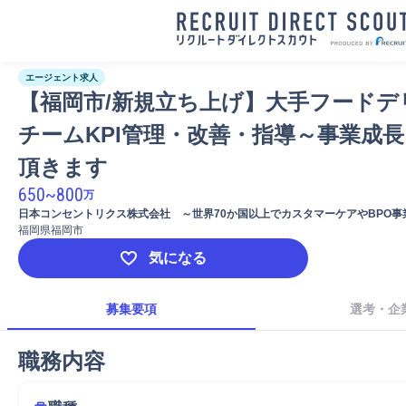
エージェント求人
【福岡市/新規立ち上げ】大手フードデ
チームKPI管理・改善・指導～事業成
頂きます
650
~
800
万
日本コンセントリクス株式会社　～世界70か国以上でカスタマーケアやBPO事業
上場のグローバル企業～
福岡県福岡市
気になる
募集要項
選考・企
職務内容