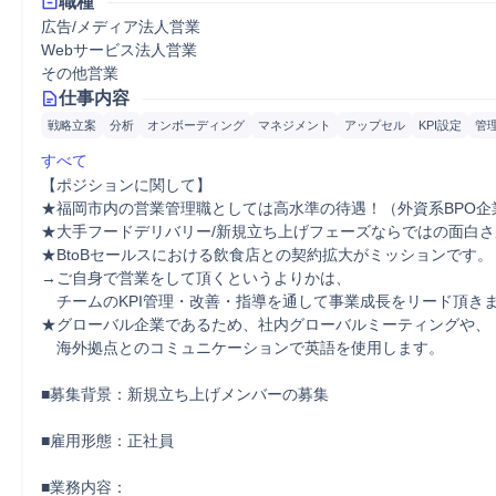
職種
広告/メディア法人営業
Webサービス法人営業
その他営業
仕事内容
戦略立案
分析
オンボーディング
マネジメント
アップセル
KPI設定
管
すべて
【ポジションに関して】

★福岡市内の営業管理職としては高水準の待遇！（外資系BPO企
★大手フードデリバリー/新規立ち上げフェーズならではの面白さ
★BtoBセールスにおける飲食店との契約拡大がミッションです。

→ご自身で営業をして頂くというよりかは、

　チームのKPI管理・改善・指導を通して事業成長をリード頂きま
★グローバル企業であるため、社内グローバルミーティングや、

　海外拠点とのコミュニケーションで英語を使用します。

■募集背景：新規立ち上げメンバーの募集

■雇用形態：正社員

■業務内容：
