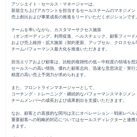
アソシエイト・セールス・マネージャーは、

新規立ち上げアカウントを担当するセールスチームのマネジメント
売上創出および事業成長の推進をリードいただくポジションです。
チームを率いながら、カスタマーサクセス施策

（オンボーディング、利用促進、ヘルスチェック、顧客フィードバ
および売上維持・拡大施策（契約更新、アップセル、クロスセル等
チームパフォーマンス最大化を推進いただきます。

担当エリアおよび顧客は、比較的複雑性の低～中程度の領域を想定
セールスへの高い情熱、優れた顧客志向、迅速な意思決定・実行力
精度の高い売上予測力が求められます。

また、フロントラインマネージャーとして、

コーチング・トレーニング・継続的なパフォーマンスマネジメント
チームメンバーの成長および成果創出を支援いただきます。

なお、顧客との直接的な関与は主にオペレーション・戦術レベルと
重要顧客への戦略的対応についてはセールスディレクターと連携
きます。
