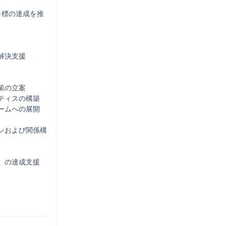
目標の達成を推
決支援

の立案

ィスの構築

ムへの展開

ンおよび関係構
の達成支援
