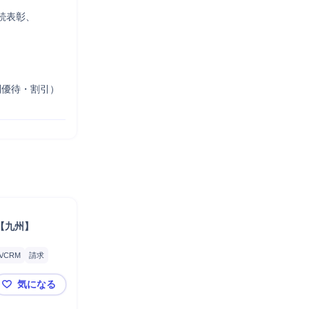


表彰、

優待・割引）

【九州】
A/CRM
請求
気になる
タナベコンサルティンググループ_インサイドセールスC