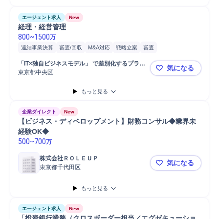
エージェント求人
New
経理・経営管理
800
~
1500
万
連結事業決算
審査/回収
M&A対応
戦略立案
審査
バリューアップ/モニタリング
政治/政策
財務
IPO
株式
「IT×独自ビジネスモデル」 で差別化するプライ
気になる
モニタリング
監査
デューデリジェンス
審査対応
経理
ム上場の不動産会社
東京都中央区
経理・経営
もっと見る
企業ダイレクト
New
【ビジネス・ディベロップメント】財務コンサル◆業界未
経験OK◆
500
~
700
万
株式会社ＲＯＬＥＵＰ
気になる
東京都千代田区
【ビジネス
もっと見る
エージェント求人
New
「投資銀行業務（クロスボーダー担当／エグゼキューショ