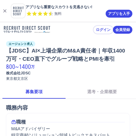
アプリなら重要なスカウトを見逃さない!
無料
アプリを入手
ログイン
会員登録
エージェント求人
【JDSC】AI×上場企業のM&A責任者｜年収1400
万可・CEO直下でグループ戦略とPMIを牽引
800
~
1400
万
株式会社JDSC
東京都文京区
募集要項
選考・企業概要
職務内容
職種
M&Aアドバイザリー
特定商材/ソリューション領域トピックエキスパート