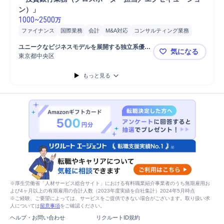
ン）」
1000
~
2500
万
ファイナンス
国際業務
会計
M&A対応
コンサルティング業務
分析
海外M&A
アドバイザリー
M&Aアドバイザリー
ユニークなビジネスモデルを展開する独立系優良
気になる
M&Aコンサルティング
金融商品取引法
海外営業
顧客対応
財務
中堅証券会社
東京都中央区
「投資銀行
もっと見る
※厚生労働省「人材サービス総合サイト」における有料職業紹介事業者のうち無期雇用お
よび4ヶ月以上の有期雇用の合計人数（2023年度実績を自社集計）2024年5月時点
※ご経験、ご要望によっては、サービスをご提供できない場合がございます。取り扱い求
人については
留意事項
をご確認ください。
ヘルプ・お問い合わせ
リクルートID規約