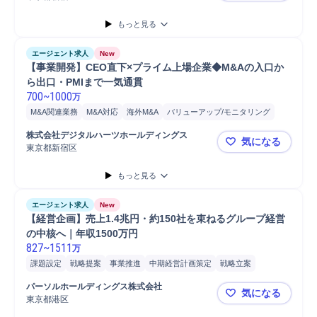
開発
投資実行
クロージング
戦略立案
ソーシング
もっと見る
コンサルティング業務
財務
会計
VC++
監査
分析
Microsoft Word
Microsoft Excel
Microsoft Power...
エージェント求人
New
【事業開発】CEO直下×プライム上場企業◆M&Aの入口か
ら出口・PMIまで一気通貫
700
~
1000
万
M&A関連業務
M&A対応
海外M&A
バリューアップ/モニタリング
プロジェクト
事務
デューデリジェンス
モニタリング
会計
株式会社デジタルハーツホールディングス
気になる
ネットワーク
プロジェクト推進
税務
財務
事業計画
東京都新宿区
【事業開発】
アライアンス
管理会計
開発
分析
コンサルティング業務
もっと見る
M&Aコンサルティング
監査
Microsoft Word
Microsoft Excel
Microsoft Power...
エージェント求人
New
【経営企画】売上1.4兆円・約150社を束ねるグループ経営
の中核へ｜年収1500万円
827
~
1511
万
課題設定
戦略提案
事業推進
中期経営計画策定
戦略立案
経営戦略策定
パーソルホールディングス株式会社
気になる
東京都港区
【経営企画】