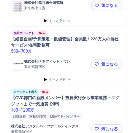
株式会社船井総合研究所
気になる
東京都中央区
【東京】事
もっと見る
企業ダイレクト
New
【経営企画/予算策定・数値管理】会員数1,220万人の自社
サービス/在宅勤務可
500
~
700
万
株式会社ベネフィット・ワン
気になる
東京都新宿区
【経営企画/
もっと見る
エージェント求人
New
【CVC部門の新設メンバー】投資実行から事業連携・エグ
ジットまで一気通貫で牽引
700
~
1200
万
戦略提案
室長/調査官
M&Aアドバイザリー
バリューアップ/モニタリング
M&A支援
M&A対応
新規事業
株式会社デジタルハーツホールディングス
気になる
モニタリング
IPO
契約交渉
デューデリジェンス
資料作成
CVC
東京都新宿区
【CVC部