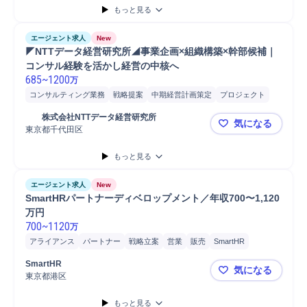
もっと見る
エージェント求人
New
◤NTTデータ経営研究所◢事業企画×組織構築×幹部候補｜
コンサル経験を活かし経営の中核へ
685
~
1200
万
コンサルティング業務
戦略提案
中期経営計画策定
プロジェクト
新規事業
人事
提案
幹部
企画立案
戦略立案
	株式会社NTTデータ経営研究所
気になる
東京都千代田区
◤NTTデ
もっと見る
エージェント求人
New
SmartHRパートナーディベロップメント／年収700〜1,120
万円
700
~
1120
万
アライアンス
パートナー
戦略立案
営業
販売
SmartHR
SmartHR
気になる
東京都港区
SmartH
もっと見る