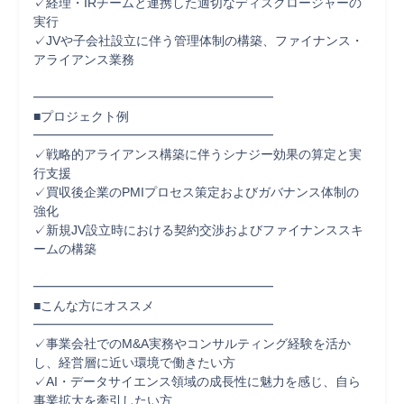
✓経理・IRチームと連携した適切なディスクロージャーの
実行

✓JVや子会社設立に伴う管理体制の構築、ファイナンス・
アライアンス業務

━━━━━━━━━━━━━━━━━━━

■プロジェクト例

━━━━━━━━━━━━━━━━━━━

✓戦略的アライアンス構築に伴うシナジー効果の算定と実
行支援

✓買収後企業のPMIプロセス策定およびガバナンス体制の
強化

✓新規JV設立時における契約交渉およびファイナンススキ
ームの構築

━━━━━━━━━━━━━━━━━━━

■こんな方にオススメ

━━━━━━━━━━━━━━━━━━━

✓事業会社でのM&A実務やコンサルティング経験を活か
し、経営層に近い環境で働きたい方

✓AI・データサイエンス領域の成長性に魅力を感じ、自ら
事業拡大を牽引したい方
