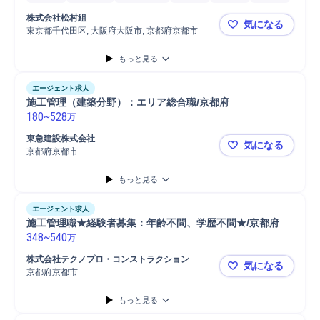
竣工
安全管理
所長
工程管理
施工管理
施工管理技士
株式会社松村組
気になる
RC造低層
RC造中高層
SRC造低層
SRC造中高層
S造
東京都千代田区, 大阪府大阪市, 京都府京都市
【松村組】
大規模建築物
もっと見る
エージェント求人
施工管理（建築分野）：エリア総合職/京都府
180
~
528
万
東急建設株式会社
気になる
京都府京都市
施工管理（
もっと見る
エージェント求人
施工管理職★経験者募集：年齢不問、学歴不問★/京都府
348
~
540
万
株式会社テクノプロ・コンストラクション
気になる
京都府京都市
施工管理職
もっと見る