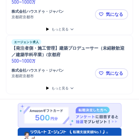
500
~
1000
万
株式会社ハウスドゥ・ジャパン
気になる
京都府京都市
【発注者側
もっと見る
エージェント求人
【発注者側・施工管理】建築プロデューサー（未経験歓迎
／建築学科卒業）/京都府
500
~
1000
万
株式会社ハウスドゥ・ジャパン
気になる
京都府京都市
【発注者側
もっと見る