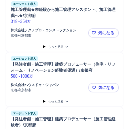
エージェント求人
施工管理職★未経験から施工管理アシスタント、施工管理
職へ★/京都府
318
~
354
万
株式会社テクノプロ・コンストラクション
気になる
京都府京都市
施工管理職
もっと見る
エージェント求人
【発注者側・施工管理】建築プロデューサー（住宅・リフ
ォーム・リノベーション経験者優遇）/京都府
500
~
1000
万
株式会社ハウスドゥ・ジャパン
気になる
京都府京都市
【発注者側
もっと見る
エージェント求人
【発注者側・施工管理】建築プロデューサー（施工管理経
験者）/京都府