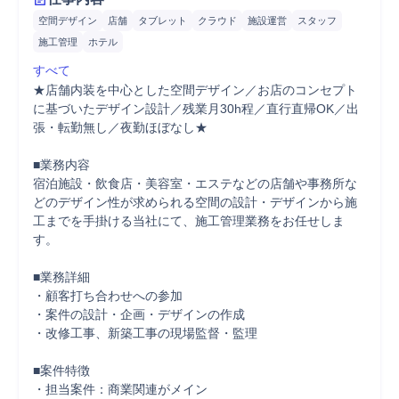
空間デザイン
店舗
タブレット
クラウド
施設運営
スタッフ
施工管理
ホテル
すべて
★店舗内装を中心とした空間デザイン／お店のコンセプト
に基づいたデザイン設計／残業月30h程／直行直帰OK／出
張・転勤無し／夜勤ほぼなし★

■業務内容

宿泊施設・飲食店・美容室・エステなどの店舗や事務所な
どのデザイン性が求められる空間の設計・デザインから施
工までを手掛ける当社にて、施工管理業務をお任せしま
す。

■業務詳細

・顧客打ち合わせへの参加

・案件の設計・企画・デザインの作成

・改修工事、新築工事の現場監督・監理

■案件特徴

・担当案件：商業関連がメイン
