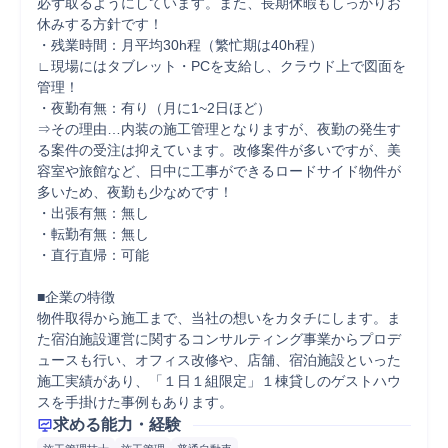
必ず取るようにしています。また、長期休暇もしっかりお
休みする方針です！

・残業時間：月平均30h程（繁忙期は40h程）

∟現場にはタブレット・PCを支給し、クラウド上で図面を
管理！

・夜勤有無：有り（月に1~2日ほど）

⇒その理由…内装の施工管理となりますが、夜勤の発生す
る案件の受注は抑えています。改修案件が多いですが、美
容室や旅館など、日中に工事ができるロードサイド物件が
多いため、夜勤も少なめです！

・出張有無：無し

・転勤有無：無し

・直行直帰：可能

■企業の特徴

物件取得から施工まで、当社の想いをカタチにします。ま
た宿泊施設運営に関するコンサルティング事業からプロデ
ュースも行い、オフィス改修や、店舗、宿泊施設といった
施工実績があり、「１日１組限定」１棟貸しのゲストハウ
スを手掛けた事例もあります。
求める能力・経験