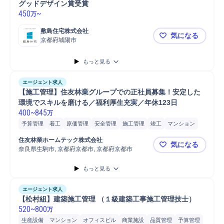
グッドデザイン賞受賞
450
~
万
敷島住宅株式会社
気になる
京都府城陽市
【京都/戸建
もっと見る
エージェント求人
【施工管理】住友林業グループでの正社員募集！安定した
環境でスキルを磨ける／福利厚生充実／年休123日
400
~
845
万
予算管理
着工
原価管理
安全管理
施工管理
竣工
マンション
品質管理
報告書作成
株式
発注
工程管理
タブレット
顧客管理
住友林業ホームテック株式会社
気になる
写真管理
店舗
Microsoft Excel
Microsoft Word
PC/Web
奈良県生駒市, 京都府京都市, 京都府京都市
【施工管理
自動車/輸送機械
自動車/輸送機器
携帯電話/PC/PC周辺機器
もっと見る
自動車運転
PC
自動車
普通自動車
施工管理技士
エージェント求人
【松村組】建築施工管理 （１級建築工事施工管理技士）
520
~
800
万
生産設備
マンション
オフィスビル
商業施設
品質管理
予算管理