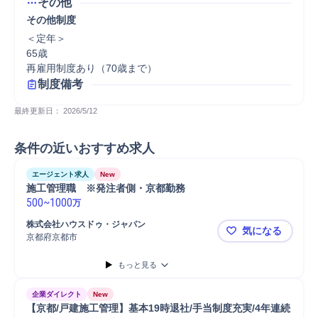
その他
その他制度
＜定年＞

65歳

再雇用制度あり（70歳まで）
制度備考
最終更新日： 
2026/5/12
条件の近いおすすめ求人
エージェント求人
New
施工管理職　※発注者側・京都勤務
500
~
1000
万
株式会社ハウスドゥ・ジャパン
気になる
京都府京都市
施工管理職
もっと見る
企業ダイレクト
New
【京都/戸建施工管理】基本19時退社/手当制度充実/4年連続