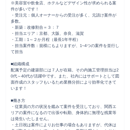
※美容室や飲食店、ホテルなどデザイン性が求められる案
件が多いです！

・受注元：個人オーナーからの受注が多く、元請け案件が
多数。

・新築：改修割合＝３：７

・担当エリア：京都、大阪、奈良、滋賀

・工期：1～２か月程（最長1年半程）

・担当案件数：規模にもよりますが、1~4つの案件を並行し
て担当

■組織構成

配属予定の建築部には７人が在籍。その内施工管理担当は2
0代～40代が活躍中です。また、社内にはサポートとして図
面作成のスタッフもいるため業務分担により効率化できて
います！

■働き方

・従業員の方の状況を鑑みて案件を受注しており、関西エ
リアの案件になるので出張や転勤、身体的に無理な残業等
は発生いたしません。

・土日祝は案件によりお仕事の場合もありますが、代休は