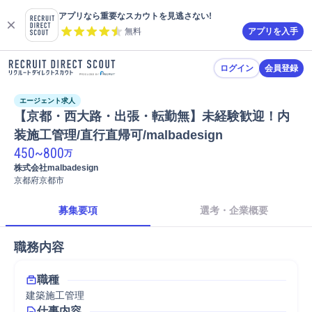
アプリなら重要なスカウトを見逃さない!
無料
アプリを入手
ログイン
会員登録
エージェント求人
【京都・西大路・出張・転勤無】未経験歓迎！内
装施工管理/直行直帰可/malbadesign
450
~
800
万
株式会社malbadesign
京都府京都市
募集要項
選考・企業概要
職務内容
職種
建築施工管理
仕事内容