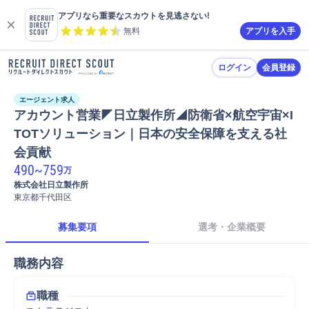
アプリなら重要なスカウトを見逃さない!
無料
アプリを入手
ログイン
会員登録
エージェント求人
アカウント営業◤日立製作所◢防衛省×航空宇宙×I
TOTソリューション｜日本の安全保障を支える社
会貢献
490
~
759
万
株式会社日立製作所
東京都千代田区
募集要項
選考・企業概要
職務内容
職種