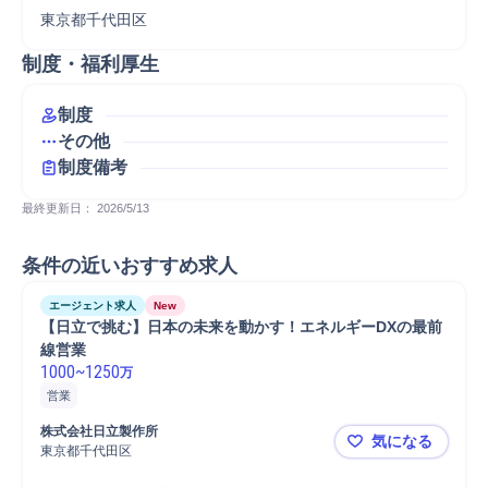
東京都千代田区
制度・福利厚生
制度
その他
制度備考
最終更新日： 
2026/5/13
条件の近いおすすめ求人
エージェント求人
New
【日立で挑む】日本の未来を動かす！エネルギーDXの最前
線営業
1000
~
1250
万
営業
株式会社日立製作所
気になる
東京都千代田区
【日立で挑