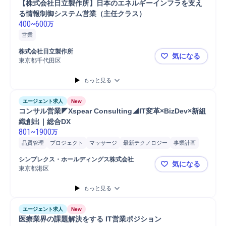
【株式会社日立製作所】日本のエネルギーインフラを支え
る情報制御システム営業（主任クラス）
400
~
600
万
営業
株式会社日立製作所
気になる
東京都千代田区
【株式会社
もっと見る
エージェント求人
New
コンサル営業◤Xspear Consulting◢IT変革×BizDev×新組
織創出｜総合DX
801
~
1900
万
品質管理
プロジェクト
マッサージ
最新テクノロジー
事業計画
新規事業
コンサルティング業務
マネジメント
アライアンス
開発
シンプレクス・ホールディングス株式会社
気になる
分析
営業
提案
課題/ボトルネック特定
ボディケア/マッサージ
東京都港区
コンサル営業◤
オペレーション設計
パートナー
事業計画策定
もっと見る
エージェント求人
New
医療業界の課題解決をする IT営業ポジション