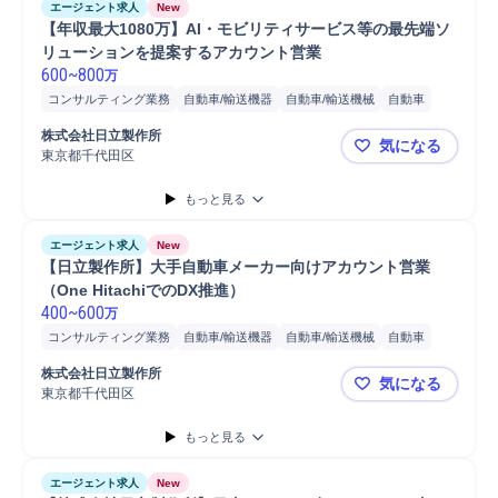
エージェント求人
New
【年収最大1080万】AI・モビリティサービス等の最先端ソ
リューションを提案するアカウント営業
600
~
800
万
コンサルティング業務
自動車/輸送機器
自動車/輸送機械
自動車
営業
コンサルタント
分析
株式会社日立製作所
気になる
東京都千代田区
【年収最大
もっと見る
エージェント求人
New
【日立製作所】大手自動車メーカー向けアカウント営業
（One HitachiでのDX推進）
400
~
600
万
コンサルティング業務
自動車/輸送機器
自動車/輸送機械
自動車
営業
分析
コンサルタント
株式会社日立製作所
気になる
東京都千代田区
【日立製作所
もっと見る
エージェント求人
New