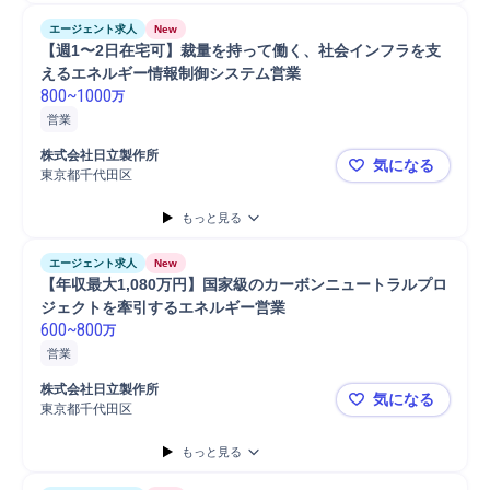
エージェント求人
New
【週1〜2日在宅可】裁量を持って働く、社会インフラを支
えるエネルギー情報制御システム営業
800
~
1000
万
営業
株式会社日立製作所
気になる
東京都千代田区
【週1〜2
もっと見る
エージェント求人
New
【年収最大1,080万円】国家級のカーボンニュートラルプロ
ジェクトを牽引するエネルギー営業
600
~
800
万
営業
株式会社日立製作所
気になる
東京都千代田区
【年収最大
もっと見る