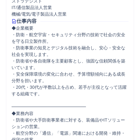
ストラテジスト
IT/通信製品法人営業
機械/電気/電子製品法人営業
仕事内容
◆企業概要

・防衛・航空宇宙・セキュリティ分野の技術で社会の安全
を守る日立製作所。

・防衛事業の知見とデジタル技術を融合し、安心・安全な
社会を実現します。

・防衛省や各自衛隊を主要顧客とし、強固な信頼関係を築
いています。

・安全保障環境の変化に合わせ、予算増額傾向にある成長
分野を担います。

・20代・30代が半数以上を占め、若手が主役となって活躍
する組織です。

━━━━━━━━━━━━━━━━━

◆業務内容

・防衛省や大手防衛事業者に対する、装備品やITソリュー
ションの営業。

・航空分野の「通信」「電源」関連における開発・維持・
保守の提案。
