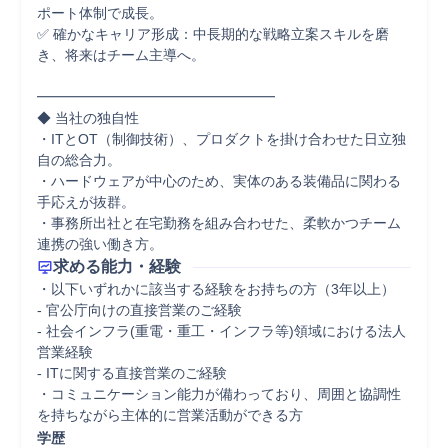
ポート体制で成長。

✅ 確かなキャリア形成：中長期的な戦略立案スキルを磨
き、将来はチーム主導へ。

━━━━━━━━━━━━━━━━━

◆ 当社の独自性

・ITとOT（制御技術）、プロダクトを掛け合わせた日立独
自の総合力。

・ハードウェアが中心のため、実体のある装備品に関わる
手応えが抜群。

・事務所出社と在宅勤務を組み合わせた、柔軟かつチーム
連携の強い働き方。
求める能力・経験
・以下いずれかに該当する経験をお持ちの方（3年以上）

- 官公庁向けの直接営業のご経験

- 社会インフラ(重電・重工・インフラ等)領域における法人
営業経験

- ITに関する直接営業のご経験

・コミュニケーション能力が備わっており、周囲と協調性
を持ちながら主体的に営業活動ができる方
学歴