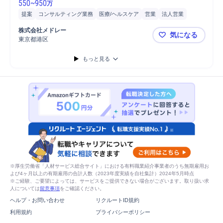
550
~
950
万
提案
コンサルティング業務
医療/ヘルスケア
営業
法人営業
株式会社メドレー
気になる
東京都港区
医療業界の課
もっと見る
※厚生労働省「人材サービス総合サイト」における有料職業紹介事業者のうち無期雇用お
よび4ヶ月以上の有期雇用の合計人数（2023年度実績を自社集計）2024年5月時点
※ご経験、ご要望によっては、サービスをご提供できない場合がございます。取り扱い求
人については
留意事項
をご確認ください。
ヘルプ・お問い合わせ
リクルートID規約
利用規約
プライバシーポリシー