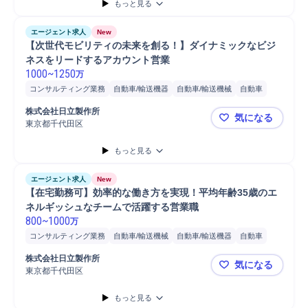
もっと見る
エージェント求人
New
【次世代モビリティの未来を創る！】ダイナミックなビジ
ネスをリードするアカウント営業
1000
~
1250
万
コンサルティング業務
自動車/輸送機器
自動車/輸送機械
自動車
営業
分析
コンサルタント
株式会社日立製作所
気になる
東京都千代田区
【次世代モ
もっと見る
エージェント求人
New
【在宅勤務可】効率的な働き方を実現！平均年齢35歳のエ
ネルギッシュなチームで活躍する営業職
800
~
1000
万
コンサルティング業務
自動車/輸送機械
自動車/輸送機器
自動車
営業
分析
コンサルタント
株式会社日立製作所
気になる
東京都千代田区
【在宅勤務
もっと見る