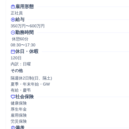
雇用形態
正社員
給与
350万円〜600万円
勤務時間
 休憩60分
08:30〜17:30
休日・休暇
120日

内訳：日曜
その他
隔週休2日制(日、隔土)

夏季・年末年始・GW

有給・慶弔
社会保険
健康保険

厚生年金

雇用保険

労災保険
備考