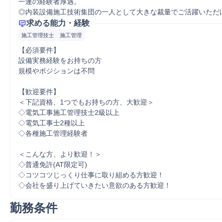
一連の経験者厚遇。

◎内装設備施工技術集団の一人として大きな裁量でご活躍いただ
求める能力・経験
施工管理技士
施工管理
【必須要件】

設備実務経験をお持ちの方

規模やポジションは不問

【歓迎要件】

＜下記資格、1つでもお持ちの方、大歓迎＞

◇電気工事施工管理技士2級以上

◇電気工事士2種以上

◇各種施工管理経験者

＜こんな方、より歓迎！＞

◇普通免許(AT限定可)

◇コツコツじっくり仕事に取り組める方歓迎！

◇会社を盛り上げていきたい意欲のある方歓迎！
勤務条件