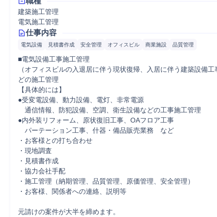
職種
建築施工管理
電気施工管理
仕事内容
電気設備
見積書作成
安全管理
オフィスビル
商業施設
品質管理
■電気設備工事施工管理

（オフィスビルの入退居に伴う現状復帰、入居に伴う建築設備工
どの施工管理

【具体的には】

●受変電設備、動力設備、電灯、非常電源

　通信情報、防犯設備、空調、衛生設備などの工事施工管理

●内外装リフォーム、原状復旧工事、OAフロア工事

　パーテーション工事、什器・備品販売業務　など

・お客様との打ち合わせ

・現地調査

・見積書作成

・協力会社手配

・施工管理（納期管理、品質管理、原価管理、安全管理）

・お客様、関係者への連絡、説明等

元請けの案件が大半を締めます。
