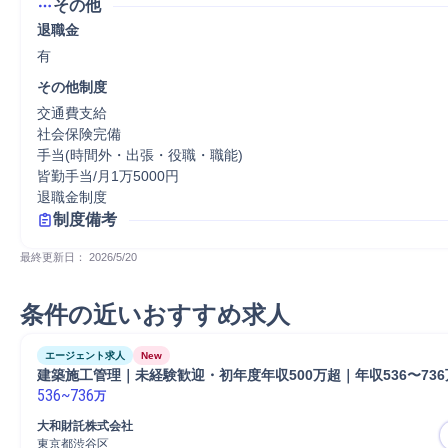
その他
退職金
有
その他制度
交通費支給

社会保険完備

手当(時間外・出張・役職・職能)　

皆勤手当/月1万5000円

退職金制度
制度備考
最終更新日： 
2026/5/20
条件の近いおすすめ求人
エージェント求人
New
建築施工管理｜未経験歓迎・初年度年収500万超｜年収536〜73
536
~
736
万
大和財託株式会社
東京都渋谷区