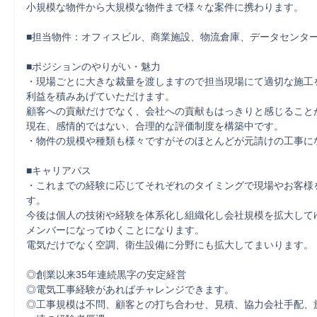
小規模な物件から大規模な物件まで様々な案件に携わります。

■担当物件：オフィスビル、商業施設、物流倉庫、データセンター
■ポジションのやりがい・魅力

・現場ごとに大きな裁量を渡しますので担当現場にて適切な施工
利益を積みあげていただけます。

顧客への貢献だけでなく、会社への貢献もはっきりと感じることが
現在、感情的ではない、合理的な評価制度を構築中です。

・物件の規模や種類も様々ですがそのほとんどが元請けの工事にな
■キャリアパス

・これまでの経験に応じてそれぞれのタイミングで現場やお客様
す。

今後は個人の技術や経験を体系化し組織化し会社規模を拡大して
メンバーになってゆくことになります。

電気だけでなく空調、衛生設備に分野にも拡大してまいります。

◎創業以来35年連続黒字の安定経営

◎電気工事経験があればチャレンジできます。

◎工事規模は不問、顧客との打ち合わせ、見積、協力会社手配、