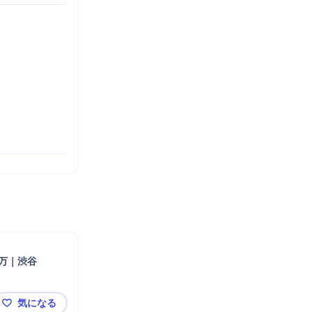
6万｜渋谷
気になる
建築施工管理｜未経験歓迎・初年度年収500万超｜年収53